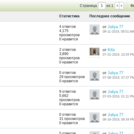
Страница
из
1
Ф
Статистика
Последнее сообщение
4 ответов
от
Juliya 77
4,175
08-11-2019, 08:51 A
просмотров
0 нравится
2 ответов
от
Kifa
3,890
07-31-2019, 10:34 P
просмотров
0 нравится
0 ответов
от
Juliya 77
29 просмотров
07-08-2019, 07:37 P
0 нравится
9 ответов
от
Juliya 77
5,662
07-03-2019, 01:11 P
просмотров
0 нравится
0 ответов
от
Juliya 77
31 просмотров
06-16-2019, 09:34 P
0 нравится
5 ответов
от
Juliya 77