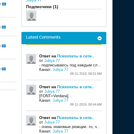
Juliya 77
M
Подписчики (1)
M
Latest Comments
M
Ответ на
Психопаты в сети..
от
Juliya 77
- подписываюсь под каждым словом, Станислав..
в
M
Канал:
Juliya 77
08-11-2019, 08:51 AM
Ответ на
Психопаты в сети..
от
Juliya 77
[FONT=Verdana]...
Канал:
Juliya 77
08-11-2019, 08:44 AM
Ответ на
Психопаты в сети..
от
Juliya 77
- очень знакомые реакции..то, что обычно принимается за чувствительность натуры - может оказаться - ярким признаком психопатии..
Канал:
Juliya 77