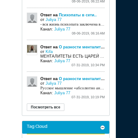
08-06-2019, 06:22 AM
Ответ на
Психопаты в сети..
от
Juliya 77
- вся жизнь психопата заключена в аффективности его эмоций..
Канал:
Juliya 77
08-06-2019, 06:16 AM
Ответ на
О разности менталитетов..
от
Kifa
МЕНТАЛИТЕТЫ ЕСТЬ ЦАРЕЙ НЕЧЕСТИЕЯ ЕСТЬ ЦАРЕЙ БЛАГОРОДСТВА ЕСТЬ МЕНТАЛИТЕТЫ РАБОВ ЧЕРЕЗ ВЕРУ НЕЧЕСТЯМ
Канал:
Juliya 77
07-31-2019, 10:34 PM
Ответ на
О разности менталитетов..
от
Juliya 77
Русское мышление «абсолютно антирационалистично», констатировал С.Л. Франк [115]. Антирационализм
Канал:
Juliya 77
07-31-2019, 10:19 PM
Посмотреть все
Tag Cloud