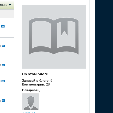
ильтр
M
M
M
Об этом блоге
Записей в блоге:
9
M
Комментарии:
28
Владелец
M