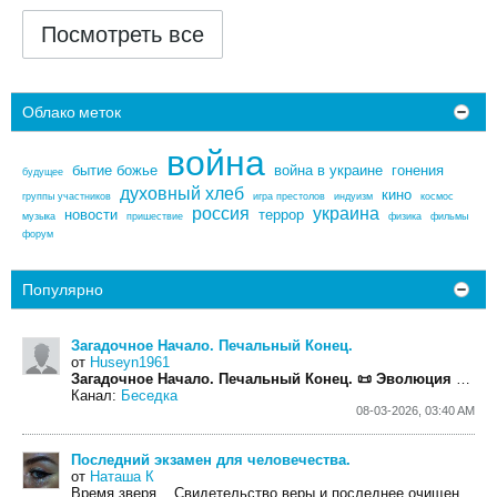
Посмотреть все
Облако меток
война
бытие божье
война в украине
гонения
будущее
духовный хлеб
кино
группы участников
игра престолов
индуизм
космос
россия
украина
новости
террор
музыка
пришествие
физика
фильмы
форум
Популярно
Загадочное Начало. Печальный Конец.
от
Huseyn1961
Загадочное Начало. Печальный Конец.
📜
Эволюция духа:
Канал:
Беседка
08-03-2026, 03:40 AM
Последний экзамен для человечества.
от
Наташа К
Время зверя.
. Свидетельство веры и последнее очищение (Испытание)