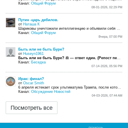
Канал:
Общий Форум
08-01-2026, 02:29 PM
Путин -царь дебилов.
от
Наташа К
Шариковы уничтожили интеллигенцию и объявили себя Рюриковичами.Краткий курс по истории россии.
Канал:
Общий Форум
Вчера, 07:00 PM
Быть или не быть Буре?
от
Huseyn1961
Быть или не быть Буре?
⚖️ — ответ один.
(Репост переписки с Уважаемым Ко-Админом vforum.org Госпожой Евлампией)
Канал:
Беседка
07-14-2026, 05:56 PM
Иран: финал?
от
Oscar Smith
6 апреля истекает срок ультиматума Трампа, после которого он обещает уничтожить иранские...
Канал:
Обсуждение Новостей
04-03-2026, 07:44 AM
Посмотреть все