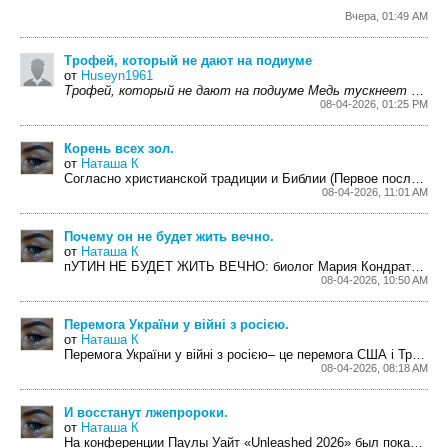
Вчера, 01:49 AM
Трофей, который не дают на подиуме
от
Huseyn1961
Трофей, который не дают на подиуме
Медь тускнеет в пыли,
08-04-2026, 01:25 PM
Корень всех зол.
от
Наташа К
Согласно христианской традиции и Библии (Первое послание к Тимофею), корень всех зол — это
08-04-2026, 11:01 AM
Почему он не будет жить вечно.
от
Наташа К
пУТИН НЕ БУДЕТ ЖИТЬ ВЕЧНО: биолог Мария Кондратова — о старении диктатора и пределах...
08-04-2026, 10:50 AM
Перемога України у війні з росією.
от
Наташа К
Перемога України у війні з росією– це перемога США і Трампа.
08-04-2026, 08:18 AM
И восстанут лжепророки.
от
Наташа К
На конференции Паулы Уайт «Unleashed 2026» был показан видеоролик, в котором раскрывались...