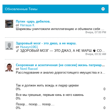
Обновленные Темы
Путин -царь дебилов.
от
Наташа К
Шариковы уничтожили интеллигенцию и объявили себя Рюриковичами.Краткий курс по истории россии.
Вчера, 07:00 PM
Здоровый мозг - это джаз, а не марш.
от
Huseyn1961
🎷 ЗДОРОВЫЙ МОЗГ — ЭТО ДЖАЗ, А НЕ МАРШ
🧠 СОБРАНЫ ВМЕСТЕ. СОБРАНЫ НЕ ТЕСНО.
Вчера, 03:32 AM
Скоромная и аскетичкная (не совсем) жизнь патриарха Кирила
от
Nord Rassel
Расследование и анализ дорогостоящего имущества и элитного образа жизни главы...
Так и должен жить вождь и лидер церкви
0%
0
Все мы грешные, первым кинь в него камень
0%
0
Позор... позор.... позор....
0%
0