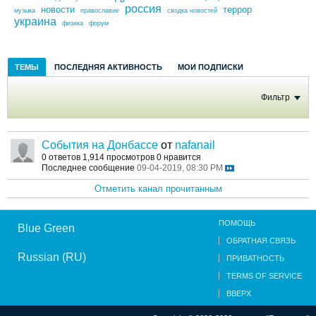
россия
новости
террор
музыка
православие
сводка новостей
украина
физика
форум
ТЕМЫ
ПОСЛЕДНЯЯ АКТИВНОСТЬ
МОИ ПОДПИСКИ
Фильтр
События на Донбассе
от
nafanail
0 ответов
1,914 просмотров
0 нравится
Последнее сообщение
09-04-2019, 08:30 PM
Отметить канал прочитанным
ПОМОЩЬ
Blue Green
ОБРАТНАЯ СВЯЗЬ
Russian (RU)
ПРИВАТНОСТЬ
TERMS OF SERVICE
ВВЕРХ