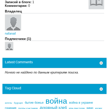
Записей в блоге:
1
Комментарии:
0
Владелец
nafanail
Подписчики (1)
Latest Comments
Ничего не найдено по данным критериям поиска.
Tag Cloud
война
бытие божье
война в украине
ангелы
будущее
духовный хлеб
гонения
кино
группы участников
игра престолов
космос