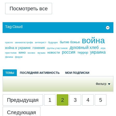
Посмотреть все
Tag Cloud
война
бытие божье
spacex
авиакатастрофа
антихрист
будущее
духовный хлеб
война в украине
гонения
группы участников
игра
россия
украина
кино
новости
террор
престолов
космос
музыка
физика
форум
ТЕМЫ
ПОСЛЕДНЯЯ АКТИВНОСТЬ
МОИ ПОДПИСКИ
Фильтр
Предыдущая
1
2
3
4
5
Следующая