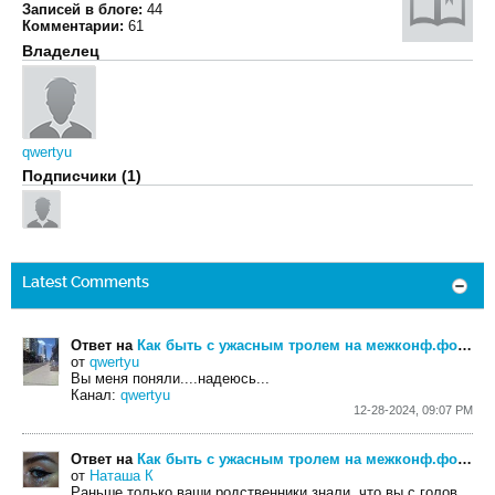
Записей в блоге:
44
Комментарии:
61
Владелец
qwertyu
Подписчики (1)
Latest Comments
Ответ на
Как быть с ужасным тролем на межконф.форуме христианском?
от
qwertyu
Вы меня поняли....надеюсь...
Канал:
qwertyu
12-28-2024, 09:07 PM
Ответ на
Как быть с ужасным тролем на межконф.форуме христианском?
от
Наташа К
Раньше только ваши родственники знали, что вы с головой не дружите,благодаря интернету...