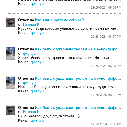
Канал:
qwertyu
12-28-2024, 08:36 PM
Ответ на
Кто такие русские сейчас?
от
Наташа К
Русские -люди которые убивают за деньги невинных людей в чужих странах. Русские -сбивают...
Канал:
qwertyu
12-28-2024, 08:27 PM
Ответ на
Как быть с ужасным тролем на межконф.форуме христианском?
от
qwertyu
Хватит бесилово устраивать демонические Наталья....
Канал:
qwertyu
12-28-2024, 08:23 PM
Ответ на
Как быть с ужасным тролем на межконф.форуме христианском?
от
qwertyu
Наталья.К....я церемониться с вами не хочу...будите меня тролить и обижать-сразу в личку...
Канал:
qwertyu
12-28-2024, 08:21 PM
Ответ на
Как быть с ужасным тролем на межконф.форуме христианском?
от
Наташа К
Вы с Валерой друг друга стоите. 🥴
Канал:
qwertyu
12-28-2024, 05:35 AM