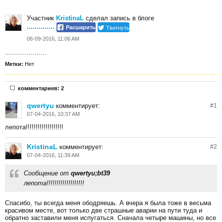
Участник
KristinaL
сделал запись в блоге
..............
Твитнуть
Расшарить
06-09-2016, 11:06 AM
.....................
Метки:
Нет
комментариев: 2
qwertyu
комментирует:
#
1
07-04-2016, 10:37 AM
лепота!!!!!!!!!!!!!!!!!!!
KristinaL
комментирует:
#
2
07-04-2016, 11:39 AM
Сообщение от
qwertyu;bt39
лепота!!!!!!!!!!!!!!!!!!!
Спасибо, ты всегда меня ободряешь. А вчера я была тоже в весьма
красивом месте, вот только две страшные аварии на пути туда и
обратно заставили меня испугаться. Сначала четыре машины, но все