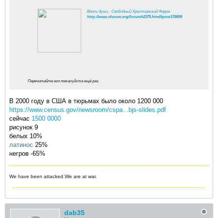
Вопль души - Свободный Христианский Форум
http://www.vforum.org/forum/t2375.html#post176699
Перечитайте его пожалуйста ещё раз.
В 2000 году в США в тюрьмах было около 1200 000
https://www.census.gov/newsroom/cspa...bjs-slides.pdf
сейчас
1500 0000
рисунок 9
белых 10%
латинос
25%
негров -65%
We have been attacked.We are at war.
dab35