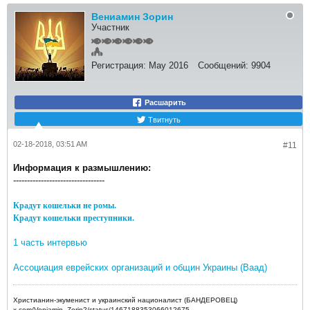
Вениамин Зорин
Участник
Регистрация:
May 2016
Сообщений:
9904
Расшарить
Твитнуть
02-18-2018, 03:51 AM
#11
Информация к размышлению:
---------------------------------
Крадут кошельки не ромы.
Крадут кошельки преступники.
1 часть интервью
Ассоциация еврейских организаций и общин Украины (Ваад)
Христианин-экуменист и украинский националист (БАНДЕРОВЕЦ)
x.com/Veniamin_Zorin2/status/1467188353066012675