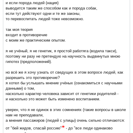
и если порода людей (нация)
выводится таким же способом как и порода собак,
если тут действуют одни и те же законы,
то перевоспитать людей тоже невозможно.
так моя теория
входит в противоречие
с моим же практическим опытом.
я не учёный, я не генетик, я простой работяга (водила такси),
поэтому ни разу не претендую на научность выдвинутых мною
гипотез (предположений).
но всё же я хочу узнать от сведущих в этом вопросе людей, как
разрешить это противоречие?
я хотел бы услышать мнение учёных (ознакомиться с научными
данными) о том,
насколько характер человека зависит от генетики родителей -
и насколько это может быть изменено воспитанием.
уверен, что я не одинок в этих сомнениях (такие вопросы в школе
нам не преподавали,
а мнения пассажиров (людей с улицы) очень сильно отличаются:
*
от "бей жидов, спасай россию"
- до "все люди одинаково