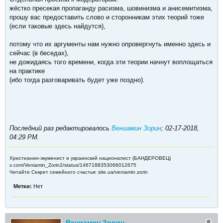
жёстко пресекая пропаганду расизма, шовинизма и анисемитизма,
прошу вас предоставить слово и сторонникам этих теорий тоже
(если таковые здесь найдутся),
потому что их аргументы нам нужно опровергнуть именно здесь и
сейчас (в беседах),
не дожидаясь того времени, когда эти теории начнут воплощаться
на практике
(ибо тогда разговаривать будет уже поздно).
Последний раз редактировалось
Вениамин Зорин
;
02-17-2018,
04:29 PM
.
Христианин-экуменист и украинский националист (БАНДЕРОВЕЦ)
x.com/Veniamin_Zorin2/status/1467188353066012675
Читайте Секрет семейного счастья: site.ua/veniamin.zorin
Метки:
Нет
Вениамин Зорин