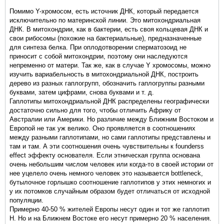
Помимо Y-хромосом, есть источник ДНК, который передается
исключительно по материнской линии. Это митохондриальная
ДНК. В митохондрии, как в бактерии, есть своя кольцевая ДНК и
свои рибосомы (похожие на бактериальные), предназначенные
для синтеза белка. При оплодотворении сперматозоид не
приносит с собой митохондрии, поэтому они наследуются
непременно от матери. Так же, как в случае Y хромосомы, можно
изучить вариабельность в митохондриальной ДНК, построить
дерево из разных гаплогрупп, обозначить гаплогруппы разными
буквами, затем цифрами, снова буквами и т. д.
Гаплотипы митохондриальной ДНК распределены географически
достаточно сильно для того, чтобы отличить Африку от
Австралии или Америки. Но различие между Ближним Востоком и
Европой не так уж велико. Оно проявляется в соотношениях
между разными гаплотипами, но сами гаплотипы представлены и
там и там. А эти соотношения очень чувствительны к founderss
effect эффекту основателя. Если этническая группа основана
очень небольшим числом человек или когда-то в своей истории от
нее уцелело очень немного человек это называется bottleneck,
бутылочное горлышко соотношение гаплотипов у этих немногих и
у их потомков случайным образом будет отличаться от исходной
популяции.
Примерно 40-50 % жителей Европы несут один и тот же гаплотип
Н. Но и на Ближнем Востоке его несут примерно 20 % населения.