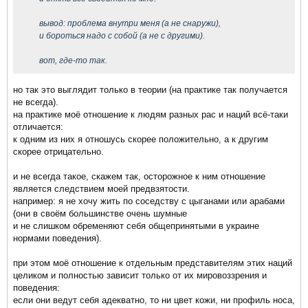
вывод: проблема внутри меня (а не снаружи),
и бороться надо с собой (а не с другими).
вот, где-то так.
но так это выглядит только в теории (на практике так получается
не всегда).
на практике моё отношение к людям разных рас и наций всё-таки
отличается:
к одним из них я отношусь скорее положительно, а к другим
скорее отрицательно.
и не всегда такое, скажем так, осторожное к ним отношение
является следствием моей предвзятости.
например: я не хочу жить по соседству с цыганами или арабами
(они в своём большинстве очень шумные
и не слишком обременяют себя общепринятыми в украине
нормами поведения).
при этом моё отношение к отдельным представителям этих наций
целиком и полностью зависит только от их мировоззрения и
поведения:
если они ведут себя адекватно, то ни цвет кожи, ни профиль носа,