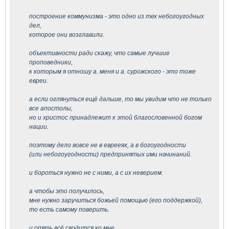
построение коммунизма - это одно из тех небогоугодных
дел,
которое они возглавили.
объективности ради скажу, что самые лучшие
проповедники,
к которым я отношу а. меня и а. сурожского - это тоже
евреи.
а если оглянуться ещё дальше, то мы увидим что не только
все апостолы,
но и христос принадлежит к этой благословенной богом
нации.
поэтому дело вовсе не в еврееях, а в богоугодности
(или небогоугодности) предпринятых ими начинаний.
и бороться нужно не с ними, а с их неверием.
а чтобы это получилось,
мне нужно заручиться божьей помощью (его поддержкой),
то есть самому поверить.
и опять всё сводится ко мне.