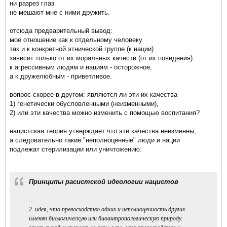
ни разрез глаз
не мешают мне с ними дружить.
отсюда предварительный вывод:
моё отношение как к отдельному человеку
так и к конкретной этнической группе (к нации)
зависит только от их моральных качеств (от их поведения):
к агрессивным людям и нациям - осторожное,
а к дружелюбным - приветливое.
вопрос скорее в другом: являются ли эти их качества
1) генетически обусловленными (неизменными),
2) или эти качества можно изменить с помощью воспитания?
нацистская теория утверждает что эти качества неизменны,
а следовательно такие "неполноценные" люди и нации
подлежат стерилизации или уничтожению:
Принципы расистской идеологии нацистов
...
2. идея, что превосходство одних и неполноценность других
имеют биологическую или
биоантропологическую
природу.