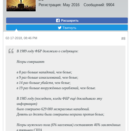
Регистрация:
May 2016
Сообщений:
9904
Расшарить
Твитнуть
02-17-2018, 08:46 PM
#8
В 1989 году ФБР доложило о следующем:
Негры совершают
в 8 раз больше нападений, чем белые;
в 9 раз больше изнасилований, чем белые;
в 14 раз больше убийств, чем белые;
в 19 раз больше вооружённых ограблений, чем белые.
В 1985 году (последнем, когда ФБР ещё докладывало эту
информацию)
было совершено 629 000 межрасовых нападений.
Девять из десяти были совершены неграми против белых;
Негры мужского пола (6% населения) составляют 46% заключённых
в тюрьмах США.