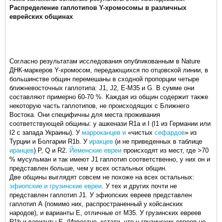
Распределение гаплотипов Y-хромосомы в различных
еврейских общинах
Согласно результатам исследования опубликованным в Nature
ДНК-маркеров Y-хромосом, передающихся по отцовской линии, в
большинстве общин перемешаны в сходной пропорции четыре
ближневосточных гаплотипа: J1, J2, E-M35 и G. В сумме они
составляют примерно 60-70 %. Каждая из общин содержит также
некоторую часть гаплотипов, не происходящих с Ближнего
Востока. Они специфичны для места проживания
соответствующей общины: у ашкенази R1a и I (I1 из Германии или
I2 с запада Украины). У
марроканцев и
«чистых
сефардов
» из
Турции и Болгарии R1b. У
иракцев
(и не приведенных в таблице
иранцев
) P, Q и R2.
Йеменские евреи
происходят из мест, где >70
% мусульман и так имеют J1 гаплотип соответственно, у них он и
представлен больше, чем у всех остальных общин.
Две общины выглядят совсем не похоже на всех остальных:
эфиопские и
грузинские евреи
. У тех и других почти не
представлен гаплотип J1. У эфиопских евреев представлен
гаплотип А (помимо них, распространенный у койсанских
народов), и варианты Е, отличные от М35. У грузинских евреев
R1b и варианты Е. (Известно, кстати, что у грузинских евреев не