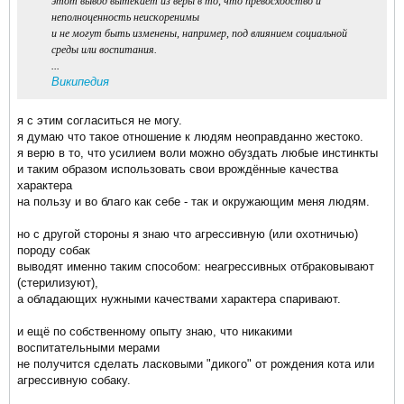
этот вывод вытекает из веры в то, что превосходство и
неполноценность неискоренимы
и не могут быть изменены, например, под влиянием социальной
среды или воспитания.
...
Википедия
я с этим согласиться не могу.
я думаю что такое отношение к людям неоправданно жестоко.
я верю в то, что усилием воли можно обуздать любые инстинкты
и таким образом использовать свои врождённые качества
характера
на пользу и во благо как себе - так и окружающим меня людям.
но с другой стороны я знаю что агрессивную (или охотничью)
породу собак
выводят именно таким способом: неагрессивных отбраковывают
(стерилизуют),
а обладающих нужными качествами характера спаривают.
и ещё по собственному опыту знаю, что никакими
воспитательными мерами
не получится сделать ласковыми "дикого" от рождения кота или
агрессивную собаку.