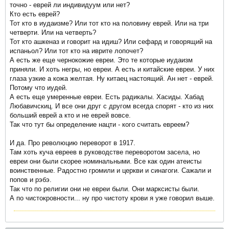
точно - еврей ли индивидуум или нет?
Кто есть еврей?
Тот кто в иудаизме? Или тот кто на половину еврей. Или на три
четверти. Или на четверть?
Тот кто ашкеназ и говорит на идиш? Или сефард и говорящий на
испаньол? Или тот кто на иврите лопочет?
А есть же еще чернокожие евреи. Это те которые иудаизм
приняли. И хоть негры, но евреи. А есть и китайские евреи. У них
глаза узкие а кожа желтая. Ну китаец настоящий. Ан нет - еврей.
Потому что иудей.
А есть еще умеренные евреи. Есть радикалы. Хасиды. Хабад
Любавичскиц. И все они друг с другом всегда спорят - кто из них
больший еврей а кто и не еврей вовсе.
Так что тут бы определение нацти - кого считать евреем?
И да. Про революцию переворот в 1917.
Там хоть куча евреев в руководстве переворотом засела, но
евреи они были скорее номинальными. Все как один атеисты
воинственные. Радостно громили и церкви и синагоги. Сажали и
попов и рэбэ.
Так что по религии они не евреи были. Они марксисты были.
А по чистокровности... ну про чистоту крови я уже говорил выше.