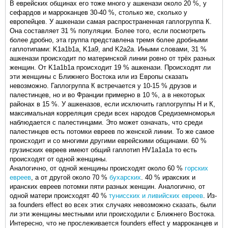
В еврейских общинах его тоже много у ашкенази около 20 %, у
сефардов и марроканцев 30-40 %, столько же, сколько у
европейцев. У ашкенази самая распространенная гаплогруппа К.
Она составляет 31 % популяции. Более того, если посмотреть
более дробно, эта группа представлена тремя более дробными
гаплотипами: K1a1b1a, K1a9, and K2a2a. Иными словами, 31 %
ашкенази происходит по материнской линии ровно от трёх разных
женщин. От K1a1b1a происходит 19 % ашкенази. Происходят ли
эти женщины с Ближнего Востока или из Европы сказать
невозможно. Гаплогруппа К встречается у 10-15 % друзов и
палестинцев, но и во Франции примерно в 10 %, а в некоторых
районах в 15 %. У ашкеназов, если исключить гаплогруппы Н и К,
максимальная корреляция среди всех народов Средиземноморья
наблюдается с палестинцами. Это может означать, что среди
палестинцев есть потомки евреев по женской линии. То же самое
происходит и со многими другими еврейскими общинами. 60 %
грузинских евреев имеют общий гаплотип HV1a1a1a то есть
происходят от одной женщины.
Аналогично, от одной женщины происходят около 60 %
горских
евреев
, а от другой около 70 %
бухарских
. 40 % иракских и
иранских евреев потомки пяти разных женщин. Аналогично, от
одной матери происходят 40 %
тунисских и
ливийских евреев
. Из-
за founders effect во всех этих случаях невозможно сказать, были
ли эти женщины местными или происходили с Ближнего Востока.
Интересно, что не прослеживается founders effect у марроканцев и