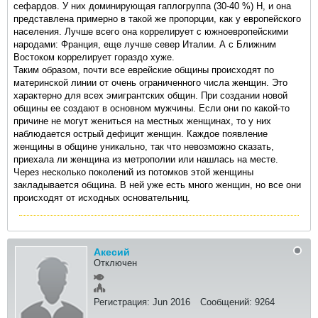
сефардов. У них доминирующая гаплогруппа (30-40 %) H, и она
представлена примерно в такой же пропорции, как у европейского
населения. Лучше всего она коррелирует с южноевропейскими
народами: Франция, еще лучше север Италии. А с Ближним
Востоком коррелирует гораздо хуже.
Таким образом, почти все еврейские общины происходят по
материнской линии от очень ограниченного числа женщин. Это
характерно для всех эмигрантских общин. При создании новой
общины ее создают в основном мужчины. Если они по какой-то
причине не могут жениться на местных женщинах, то у них
наблюдается острый дефицит женщин. Каждое появление
женщины в общине уникально, так что невозможно сказать,
приехала ли женщина из метрополии или нашлась на месте.
Через несколько поколений из потомков этой женщины
закладывается община. В ней уже есть много женщин, но все они
происходят от исходных основательниц.
Акесий
Отключен
Регистрация:
Jun 2016
Сообщений:
9264