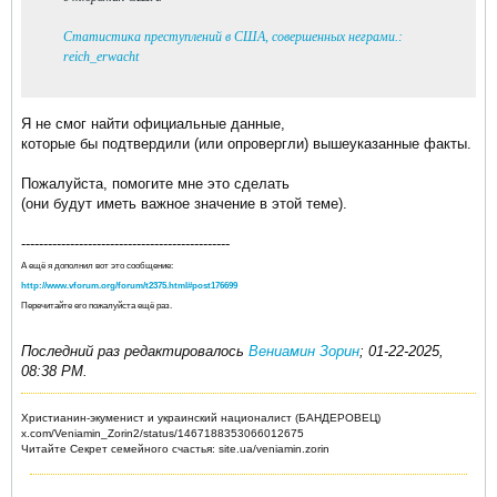
Статистика преступлений в США, совершенных неграми.:
reich_erwacht
Я не смог найти официальные данные,
которые бы подтвердили (или опровергли) вышеуказанные факты.
Пожалуйста, помогите мне это сделать
(они будут иметь важное значение в этой теме).
-----------------------------------------------
А ещё я дополнил вот это сообщение:
http://www.vforum.org/forum/t2375.html#post176699
Перечитайте его пожалуйста ещё раз.
Последний раз редактировалось
Вениамин Зорин
;
01-22-2025,
08:38 PM
.
Христианин-экуменист и украинский националист (БАНДЕРОВЕЦ)
x.com/Veniamin_Zorin2/status/1467188353066012675
Читайте Секрет семейного счастья: site.ua/veniamin.zorin