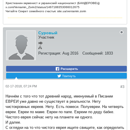
Христианин-экуменист и украинский националист (БАНДЕРОВЕЦ)
x.com/Veniamin_Zorin2/status/1467188353066012675
Читайте Секрет семейного счастья: site.ua/veniamin.zorin
Суровый
Участник
Регистрация:
Aug 2016
Сообщений:
1833
Расшарить
Твитнуть
02-17-2018, 07:24 PM
#3
Начнём с того что тот древний народ, именуемый в Писании
ЕВРЕИ уже давно не существует в реальности. Нету
чистокровных евреев. Нету. Есть помеси. Полуевреи. На четверть
евреи. Евреи по маме. Евреи по папе. Евреии по деду бабке.
Чистого еврея сейчас нету на планете ни одного.
И далее.
С оглядки на то что чистого еврея ищите свищите, как определить