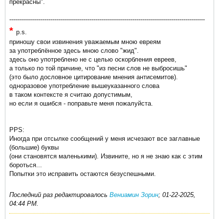
прекрасны".
----------------------------------------------------------------------------------------------------
*
p.s.
приношу свои извинения уважаемым мною евреям
за употреблённое здесь мною слово "жид".
здесь оно употреблено не с целью оскорбления евреев,
а только по той причине, что "из песни слов не выбросишь"
(это было дословное цитирование мнения антисемитов).
одноразовое употребление вышеуказанного слова
в таком контексте я считаю допустимым,
но если я ошибся - поправьте меня пожалуйста.
PPS:
Иногда при отсылке сообщений у меня исчезают все заглавные
(большие) буквы
(они становятся маленькими). Извините, но я не знаю как с этим
бороться...
Попытки это исправить остаются безуспешными.
Последний раз редактировалось
Вениамин Зорин
;
01-22-2025,
04:44 PM
.