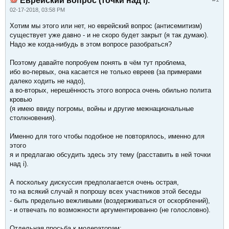
Еврейский вопрос (точки над i).
02-17-2018, 03:58 PM
Хотим мы этого или нет, но еврейский вопрос (антисемитизм)
существует уже давно - и не скоро будет закрыт (я так думаю).
Надо же когда-нибудь в этом вопросе разобраться?
Поэтому давайте попробуем понять в чём тут проблема,
ибо во-первых, она касается не только евреев (за примерами
далеко ходить не надо),
а во-вторых, нерешённость этого вопроса очень обильно полита
кровью
(я имею ввиду погромы, войны и другие межнациональные
столкновения).
Именно для того чтобы подобное не повторялось, именно для
этого
я и предлагаю обсудить здесь эту тему (расставить в ней точки
над i).
А поскольку дискуссия предполагается очень острая,
то на всякий случай я попрошу всех участников этой беседы
- быть предельно вежливыми (воздерживаться от оскорблений),
- и отвечать по возможности аргументированно (не голословно).
Отдельная просьба к модераторам: