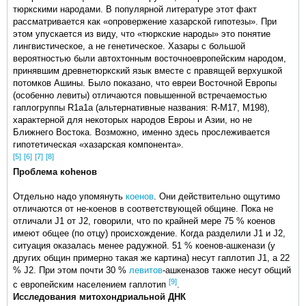
тюркскими народами. В популярной литературе этот факт
рассматривается как «опровержение хазарской гипотезы». При
этом упускается из виду, что «тюркские народы» это понятие
лингвистическое, а не генетическое. Хазары с большой
вероятностью были автохтонным восточноевропейским народом,
принявшим древнетюркский язык вместе с правящей верхушкой
потомков Ашины. Было показано, что евреи Восточной Европы
(особенно левиты) отличаются повышенной встречаемостью
гаплогруппы R1a1a (альтернативные названия: R-M17, M198),
характерной для некоторых народов Евроы и Азии, но не
Ближнего Востока. Возможно, именно здесь прослеживается
гипотетическая «хазарская компонента».
[5]
[6]
[7]
[8]
Проблема коhенов
Отдельно надо упомянуть
коенов
. Они действительно ощутимо
отличаются от не-коенов в соответствующей общине. Пока не
отличали J1 от J2, говорили, что по крайней мере 75 % коенов
имеют общее (по отцу) происхождение. Когда разделили J1 и J2,
ситуация оказалась менее радужной. 51 % коенов-ашкенази (у
других общин примерно такая же картина) несут гаплотип J1, а 22
% J2. При этом почти 30 %
левитов
-ашкеназов также несут общий
[9]
с европейским населением гаплотип
.
Исследования митохондриальной ДНК