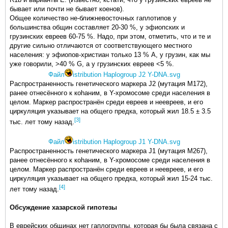
бывает или почти не бывает коенов).
Общее количество не-ближневосточных гаплотипов у
большинства общин составляет 20-30 %, у эфиопских и
грузинских евреев 60-75 %. Надо, при этом, отметить, что и те и
другие сильно отличаются от соответствующего местного
населения: у эфиопов-христиан только 13 % А, у грузин, как мы
уже говорили, >40 % G, а у грузинских евреев <5 %.
Файл
istribution Haplogroup J2 Y-DNA.svg
Распространенность генетического маркера J2 (мутация M172),
ранее отнесённого к коhаним, в Y-хромосоме среди населения в
целом. Маркер распространён среди евреев и неевреев, и его
циркуляция указывает на общего предка, который жил 18.5 ± 3.5
[3]
тыс. лет тому назад.
Файл
istribution Haplogroup J1 Y-DNA.svg
Распространенность генетического маркера J1 (мутация M267),
ранее отнесённого к коhаним, в Y-хромосоме среди населения в
целом. Маркер распространён среди евреев и неевреев, и его
циркуляция указывает на общего предка, который жил 15-24 тыс.
[4]
лет тому назад.
Обсуждение хазарской гипотезы
В еврейских общинах нет гаплогруппы, которая бы была связана с