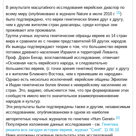
В результате масштабного исследования еврейских диаспор по
[1]
всему миру (опубликовано в журнале Nature в июле 2010 г.
)
было подтверждено, что евреи генетически ближе друг к другу,
чем к другим жителям стран диасапоры, среди которых они
проживают или проживали.
Группа ученых изучила генетические образцы евреев из 14 стран
мира и сравнили их с генами представителей 69 других народов.
Их выводы подтверждают теории о том, что большинство евреев
потомки древнего населения Израиля и территорий Леванта.
Проф. Дорон Бехар, возглавлявший исследование, отмечает
«Основная часть еврейского народа, и следовательно
большинство евреев, (с точки зрения генетики) ближе друг к другу
и к жителям Ближнего Востока, чем к принявшим их народам».
Однако есть несколько исключений: еврейские общины Эфиопии
и Индии генетически более близки к нееврейскому населению их
стран. Это, видимо, объясняется тем, что при формировании этих
сообществ имело место значительное взаимопроникновение
народов и культур.
Эти результаты были подтверждены также и другим, независимым
исследованием, опубликованноми в одном из наиболее
[2]
авторитетных научных журналов по генетике «Hum Genet»
Популярное изложение данных исследования - см.
Генетика
решила все загадки истории евреев, журнал "Сноб", 11.06.10
Ниже изложены основные результаты этих исследований.