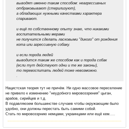
выводят именно таким способом: неагрессивных
отбраковывают (стерилизуют),
а обладающих нужными качествами характера
спаривают.
и ещё по собственному опыту знаю, что никакими
воспитательными мерами
не получится сделать ласковыми "дикого" от рождения
кота или агрессивную собаку.
и если порода людей
выводится таким же способом как и порода собак
(если тут действуют одни и те же законы),
то перевоспитать людей тоже невозможно.
.
Нацистская теория тут не причём. Ни одно массовое переселение
не привело к изменению "неудобного мировоззрения" цыган,
арабов, сирийцев и т.д.
В подавляюзем большинстве случаев чтобы окружающим было
удобно, они должны перестать быть самими собой.
Стать по мировоззрнию немцами, украинцами или ещё кем.....