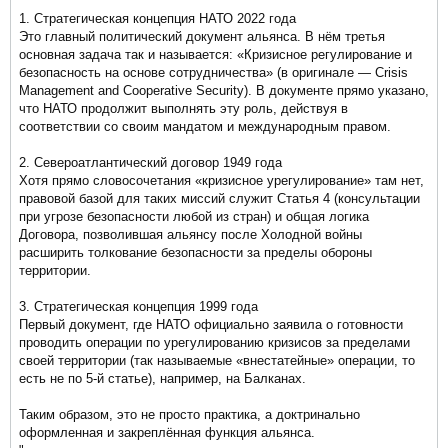
1. Стратегическая концепция НАТО 2022 года
Это главный политический документ альянса. В нём третья
основная задача так и называется: «Кризисное регулирование и
безопасность на основе сотрудничества» (в оригинале — Crisis
Management and Cooperative Security). В документе прямо указано,
что НАТО продолжит выполнять эту роль, действуя в
соответствии со своим мандатом и международным правом.
2. Североатлантический договор 1949 года
Хотя прямо словосочетания «кризисное урегулирование» там нет,
правовой базой для таких миссий служит Статья 4 (консультации
при угрозе безопасности любой из стран) и общая логика
Договора, позволившая альянсу после Холодной войны
расширить толкование безопасности за пределы обороны
территории.
3. Стратегическая концепция 1999 года
Первый документ, где НАТО официально заявила о готовности
проводить операции по урегулированию кризисов за пределами
своей территории (так называемые «внестатейные» операции, то
есть не по 5-й статье), например, на Балканах.
Таким образом, это не просто практика, а доктринально
оформленная и закреплённая функция альянса.