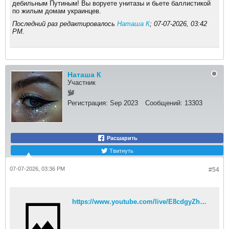
дебильным Путиным! Вы воруете унитазы и бьете баллистикой
по жилым домам украинцев.
Последний раз редактировалось
Наташа К
;
07-07-2026, 03:42
PM
.
Наташа К
Участник
Регистрация:
Sep 2023
Сообщений:
13303
Расшарить
Твитнуть
07-07-2026, 03:36 PM
#54
https://www.youtube.com/live/E8cdgyZhzNQ?is=3YoMFE6n9mozZxAL