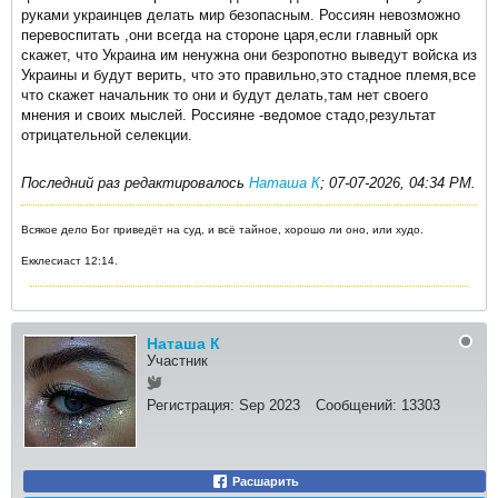
руками украинцев делать мир безопасным. Россиян невозможно
перевоспитать ,они всегда на стороне царя,если главный орк
скажет, что Украина им ненужна они безропотно выведут войска из
Украины и будут верить, что это правильно,это стадное племя,все
что скажет начальник то они и будут делать,там нет своего
мнения и своих мыслей. Россияне -ведомое стадо,результат
отрицательной селекции.
Последний раз редактировалось
Наташа К
;
07-07-2026, 04:34 PM
.
Всякое дело Бог приведёт на суд, и всё тайное, хорошо ли оно, или худо.
Екклесиаст 12:14.
Наташа К
Участник
Регистрация:
Sep 2023
Сообщений:
13303
Расшарить