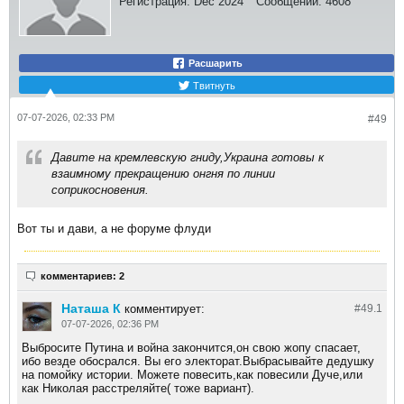
Регистрация:
Dec 2024
Сообщений:
4608
Расшарить
Твитнуть
07-07-2026, 02:33 PM
#49
Давите на кремлевскую гниду,Украина готовы к
взаимному прекращению онгня по линии
соприкосновения.
Вот ты и дави, а не форуме флуди
комментариев: 2
Наташа К
комментирует:
#49.
1
07-07-2026, 02:36 PM
Выбросите Путина и война закончится,он свою жопу спасает,
ибо везде обосрался. Вы его электорат.Выбрасывайте дедушку
на помойку истории. Можете повесить,как повесили Дуче,или
как Николая расстреляйте( тоже вариант).