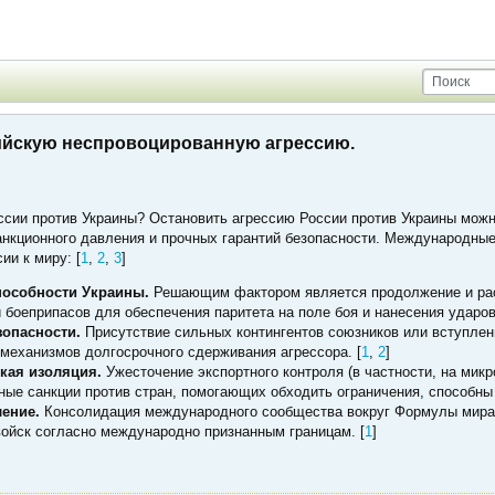
ийскую неспровоцированную агрессию.
ссии против Украины? Остановить агрессию России против Украины можн
санкционного давления и прочных гарантий безопасности. Международны
ии к миру: [
1
,
2
,
3
]
пособности Украины.
Решающим фактором является продолжение и рас
 боеприпасов для обеспечения паритета на поле боя и нанесения ударов
зопасности.
Присутствие сильных контингентов союзников или вступлен
механизмов долгосрочного сдерживания агрессора. [
1
,
2
]
кая изоляция.
Ужесточение экспортного контроля (в частности, на микр
ные санкции против стран, помогающих обходить ограничения, способны
ение.
Консолидация международного сообщества вокруг Формулы мира,
ойск согласно международно признанным границам. [
1
]