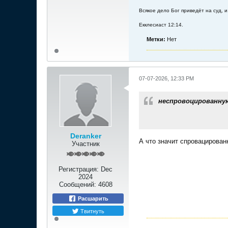
Всякое дело Бог приведёт на суд, и
Екклесиаст 12:14.
Метки:
Нет
07-07-2026, 12:33 PM
неспровоцированну
Deranker
А что значит спровацирован
Участник
Регистрация:
Dec
2024
Сообщений:
4608
Расшарить
Твитнуть