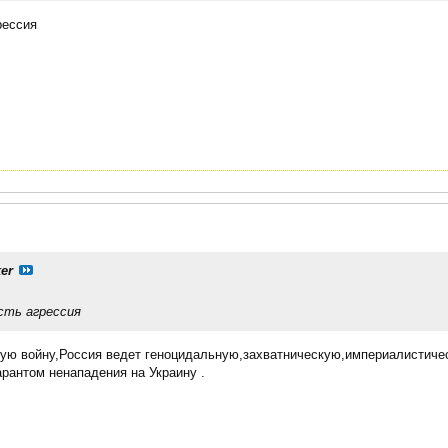
рессия
er
сть агрессия
ную войну,Россия ведет геноцидальную,захватническую,империалистичес
арантом ненападения на Украину .