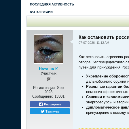
ПОСЛЕДНЯЯ АКТИВНОСТЬ
ФОТОГРАФИИ
Как остановить росс
07-07-2026, 11:12 AM
Как остановить агрессию ро
отпора, беспрецедентного 
путей для принуждения Росс
Наташа К
Участник
Укрепление оборонос
дальнобойного оружия и
Реальные гарантии бе
Регистрация:
Sep
немногих эффективных 
2023
Сообщений:
13301
Санкции и экономичес
энергоресурсы и вторич
Расшарить
Дипломатическое давл
Твитнуть
принуждение к выводу в