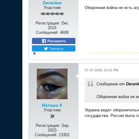
Deranker
Участник
Оборонная война не есть аг
Регистрация:
Dec
2024
Сообщений:
4608
Расшарить
Твитнуть
07-07-2026, 01:01 PM
Сообщение от
Derank
Оборонная война не е
Наташа К
Участник
Украина ведет оборонитель
государства. Россия была г
Регистрация:
Sep
2023
Сообщений:
13301