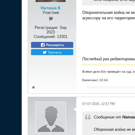
Наташа К
Участник
Оборонительная война не мо
агрессору на его территории
Регистрация:
Sep
2023
Сообщений:
13301
Расшарить
Твитнуть
Последний раз редактиров
Всякое дело Бог приведёт на суд, и
Екклесиаст 12:14.
07-07-2026, 12:57 PM
Сообщение от
Наташ
Оборонная война не 