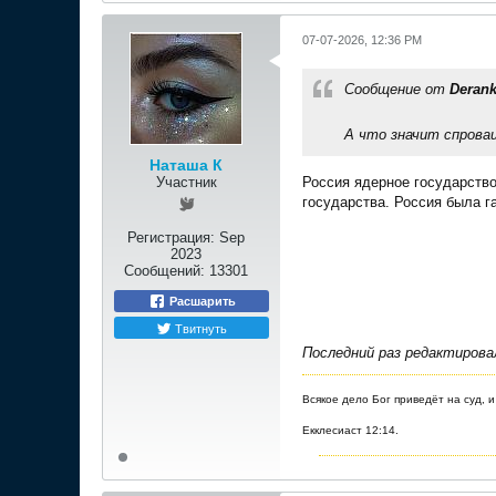
07-07-2026, 12:36 PM
Сообщение от
Derank
А что значит спрова
Наташа К
Участник
Россия ядерное государство
государства. Россия была г
Регистрация:
Sep
2023
Сообщений:
13301
Расшарить
Твитнуть
Последний раз редактиров
Всякое дело Бог приведёт на суд, и
Екклесиаст 12:14.