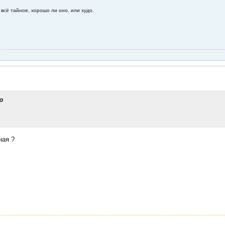
 всё тайное, хорошо ли оно, или худо.
ю
ная ?