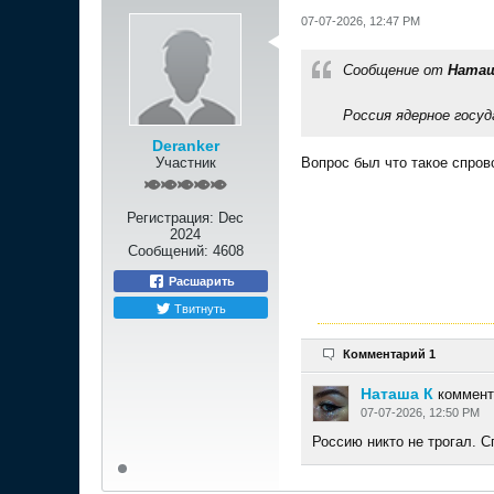
07-07-2026, 12:47 PM
Сообщение от
Наташ
Россия ядерное госуд
Deranker
Участник
Вопрос был что такое спров
Регистрация:
Dec
2024
Сообщений:
4608
Расшарить
Твитнуть
Комментарий 1
Наташа К
коммент
07-07-2026, 12:50 PM
Россию никто не трогал. С