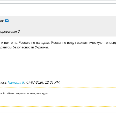
er
цированная ?
 и никто на Россию не нападал. Россияне ведут захватническую, геноц
арантом безопасности Украины.
алось
Наташа К
;
07-07-2026, 12:39 PM
.
 всё тайное, хорошо ли оно, или худо.