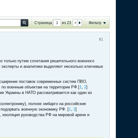
Страница
из
23
Фильтр
#1
о только путем сочетания решительного военного
е эксперты и аналитики выделяют несколько ключевых
ширение поставок современных систем ПВО,
 по военным объектам на территории РФ.[
1
,
2
]
ие Украины в НАТО рассматривается как один из
оэлектронику), полное эмбарго на российские
 подорвать военную экономику РФ. [
1
,
2
]
 изоляция руководства РФ на мировой арене и