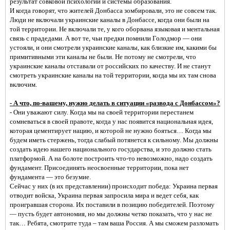
результат совковой психологии и системы образования.
И когда говорят, что жителей Донбасса зомбировали, это не совсем так.
Люди не включали украинские каналы в Донбассе, когда они были на
той территории. Не включали те, у кого оборвана языковая и ментальная
связь с прадедами. А вот те, чьи предки помнили Голодмор — они
устояли, и они смотрели украинские каналы, как близкие им, какими бы
примитивными эти каналы не были. Не потому не смотрели, что
украинские каналы отставали от российских по качеству. И не станут
смотреть украинские каналы на той территории, когда мы их там снова
включим.
- А что, по-вашему, нужно делать в ситуации «развода с Донбассом»?
- Они уважают силу. Когда мы на своей территории перестанем
сомневаться в своей правоте, когда у нас появится национальная идея,
которая цементирует нацию, и которой не нужно бояться… Когда мы
будем иметь стержень, тогда слабый потянется к сильному. Мы должны
создать идею нашего национального государства, и это должно стать
платформой. А на болоте построить что-то невозможно, надо создать
фундамент. Присоединять неосвоенные территории, пока нет
фундамента — это безумие.
Сейчас у них (в их представлении) происходит победа: Украина первая
отводит войска, Украина первая запросила мира и ведет себя, как
проигравшая сторона. Их поставили в позицию победителей. Поэтому
— пусть будет автономия, но мы должны четко показать, что у нас не
так… Ребята, смотрите туда – там ваша Россия. А мы сможем разломать