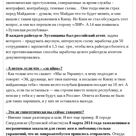
экономические преступления, совершенные за время службы –
контрафакт, контрабанду, теневые схемы… Они тогда имели страх
перед Майданом – думали, что Майдан что-то будет менять, и они
вышли с таким предложением к Киеву. Но Киев не стал обсуждать этот
вопрос, и они все перешли на сторону «ЛНР». А 14 мая появилась
«Луганская республика».
В каждом райотделе Луганщины был российский агент
, задача
которого – придумать вкусную, интересную схему заработка для 50
сотрудников с зарплатой в 1,5 тыс. грн., чтобы весь райотдел богател, и
все противозаконные способы заработка целого райотдела агентом
документировались.
- А потом, если что – «за яйца»?
- Как только кто-то скажет: «Мы за Украину», к нему подходят и
говорят: «Эй, дружище, вот твоя папочка: я посылаю ее Киеву и твои
майдановцы тебя с твоим желто-голубым флажком посадят на 10 лет. А
здесь, если ты остаешься — мы строим вместе новую республику, и
пенсии у тебя и у меня будут, как в России». Ответа из Киева не было
для таких парнишек, и у них не оставалось выхода.
- Это не гипотетически вы сейчас говорите?
- Именно такие разговоры и шли. И вот еще пример. В городе
Свердловске (Луганской области) на
8 марта 2014 года таможенники и
пограничники заказали для своих жен и любовниц столько
украшений, что их микроавтобусом пришлось отправлять
. Откуда