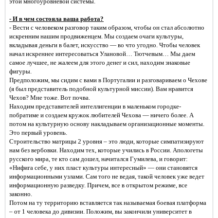
этой многоуровневой системы.
- И в чем состояла ваша работа?
- Вести с человеком разговор таким образом, чтобы он стал абсолютно
искренним нашим продвиженцем. Мы создаем очаги культуры,
вкладывая деньги в балет, искусство — во что угодно. Чтобы человек
начал искреннее интересоваться Улановой… Тютчевым… Мы даем
самое лучшее, не жалеем для этого денег и сил, находим знаковые
фигуры.
Предположим, мы сидим с вами в Португалии и разговариваем о Чехове
(я был представитель подобной культурной миссии). Вам нравится
Чехов? Мне тоже. Вот почва.
Находим представителей интеллигенции в маленьком городке-
побратиме и создаем кружок любителей Чехова — ничего более. А
потом на культурную основу накладываем организационные моменты.
Это первый уровень.
Строительство матрицы 2 уровня – это люди, которые симпатизируют
нам без вербовки. Находим тех, которые учились в России. Апологеты
русского мира, те кто сам дошел, начитался Гумилева, и говорит:
«Нифига себе, у них пласт культуры интересный» — они становятся
информационными узлами. Сам того не ведая, такой человек уже ведет
информационную разведку. Причем, все в открытом режиме, все
законно.
Потом на ту территорию вставляется так называемая боевая платформа
– от 1 человека до дивизии. Положим, вы закончили университет в