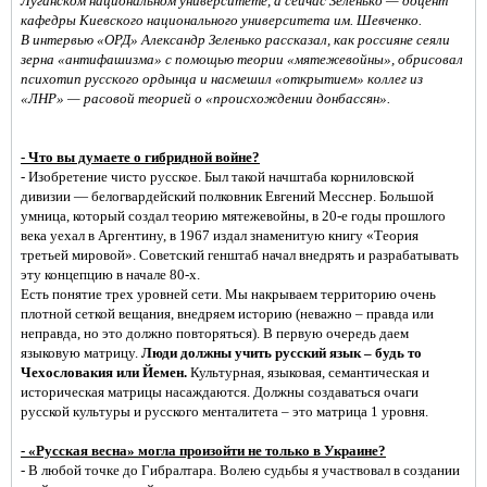
Луганском национальном университете, а сейчас Зеленько — доцент
кафедры Киевского национального университета им. Шевченко.
В интервью «ОРД» Александр Зеленько рассказал, как россияне сеяли
зерна «антифашизма» с помощью теории «мятежевойны», обрисовал
психотип русского ордынца и насмешил «открытием» коллег из
«ЛНР» — расовой теорией о «происхождении донбассян».
- Что вы думаете о гибридной войне?
- Изобретение чисто русское. Был такой начштаба корниловской
дивизии — белогвардейский полковник Евгений Месснер. Большой
умница, который создал теорию мятежевойны, в 20-е годы прошлого
века уехал в Аргентину, в 1967 издал знаменитую книгу «Теория
третьей мировой». Советский генштаб начал внедрять и разрабатывать
эту концепцию в начале 80-х.
Есть понятие трех уровней сети. Мы накрываем территорию очень
плотной сеткой вещания, внедряем историю (неважно – правда или
неправда, но это должно повторяться). В первую очередь даем
языковую матрицу.
Люди должны учить русский язык – будь то
Чехословакия или Йемен.
Культурная, языковая, семантическая и
историческая матрицы насаждаются. Должны создаваться очаги
русской культуры и русского менталитета – это матрица 1 уровня.
- «Русская весна» могла произойти не только в Украине?
- В любой точке до Гибралтара. Волею судьбы я участвовал в создании