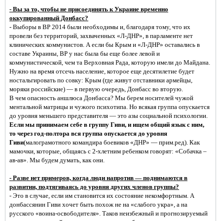
- Вы за то, чтобы не присоединять к Украине временно
оккупированный Донбасс?
- Выборы в ВР 2014 были необходимы и, благодаря тому, что их
провели без территорий, захваченных «Л-ДНР», в парламенте нет
клинических коммунистов. А если бы Крым и «Л-ДНР» оставались в
составе Украины, ВР у нас была бы еще более левой и
коммунистической, чем та Верховная Рада, которую имели до Майдана.
Нужно на время отсечь население, которое еще десятилетие будет
ностальгировать по совку: Крым (где живут отставники армейцы,
моряки российские) — в первую очередь, Донбасс во вторую.
В чем опасность аншлюса Донбасса? Мы берем носителей чужой
ментальной матрицы и чужого психотипа. Но всякая группа опускается
до уровня меньшего представителя — это азы социальной психологии.
Если мы принимаем себе в группу Гиви, и ищем общий язык с ним,
то через год-полтора вся группа опускается до уровня
Гиви
(малограмотного командира боевиков «ДНР» — прим.ред). Как
мамочки, которые, общаясь с 2-хлетним ребенком говорят: «Собачка –
ав-ав». Мы будем думать, как они.
- Разве нет примеров, когда люди напротив — поднимаются в
развитии, подтягиваясь до уровня других членов группы?
- Это в случае, если им становится их состояние некомфортным. А
донбассянин Гиви хочет быть похож не на «слабого укра», а на
русского «воина-освободителя». Таков неизбежный и прогнозируемый