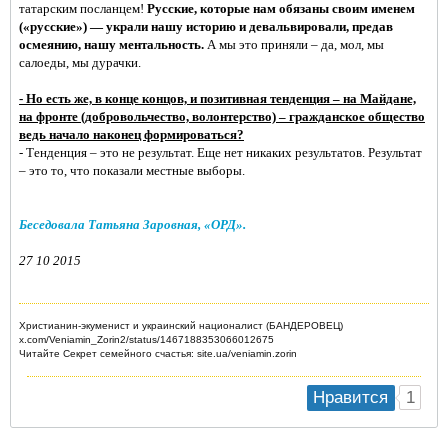
татарским посланцем!
Русские, которые нам обязаны своим именем
(«русские») — украли нашу историю и девальвировали, предав
осмеянию, нашу ментальность.
А мы это приняли – да, мол, мы
салоеды, мы дурачки.
- Но есть же, в конце концов, и позитивная тенденция – на Майдане,
на фронте (добровольчество, волонтерство) – гражданское общество
ведь начало наконец формироваться?
- Тенденция – это не результат. Еще нет никаких результатов. Результат
– это то, что показали местные выборы.
Беседовала Татьяна Заровная, «ОРД».
27 10 2015
Христианин-экуменист и украинский националист (БАНДЕРОВЕЦ)
x.com/Veniamin_Zorin2/status/1467188353066012675
Читайте Секрет семейного счастья: site.ua/veniamin.zorin
1
Нравится