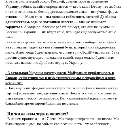
этот патологический союз с Россией, сцементировав остальную
Украину. Ребята, давайте определяться — кто с кем. Потому что любить
и тех, и этих нельзя, беспорядочные половые связи – не лучшая форма
отношений. Мало того –
мы должны соблазнить жителей Донбасса
одиночеством, ведь засватанная невеста — она же начинает
гордиться.
А когда донбасские ребята поймут, что они не нужны ни
России, ни Украине — им будет ясно, что надо еще заслужить быть с
нами.
Россия все сделала так, чтобы в глазах мирового сообщества конфликт
на востоке выглядел, как внутренний бунт, который они поддержали
извне. А вот когда будет заметно, что изнутри «Л-ДНР» нарастает бунт
против существующего положения вещей, тогда можно будет и нам
помогать населению Донбасса вернуть Украину.
- А остальная Украина почему после Майдана не приблизилась к
Европе, если этнически и психотипически мы к европейцам ближе,
чем к РФ?
- Пока еще у нас феодальное государство, а нации (как и политические
партии) возникают там, где капитализм. Пока что у нас союзерены во
главе политических группировок. Нет национальной идеи, и потому в
ближайшее время европейцами мы не станем.
- И в чем же тогда черпать оптимизм?
- В нашем прошлом — в 17 веке! Мы тогда потеряли то, что имели. Мы
были европейцами, но забыли свою этничность – ту особенность,