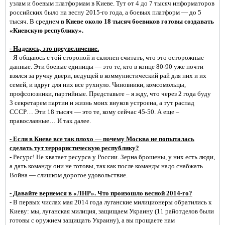
узлам и боевым платформам в Киеве. Тут от 4 до 7 тысяч информаторов
российских было на весну 2015-го года, а боевых платформ — до 5
тысяч. В среднем
в Киеве около 18 тысяч боевиков готовы создавать
«Киевскую республику».
- Надеюсь, это преувеличение.
- Я общаюсь с той стороной и склонен считать, что это осторожные
данные. Эти боевые единицы — это те, кто в конце 80-90 уже почти
взялся за ручку двери, ведущей в коммунистический рай для них и их
семей, и вдруг для них все рухнуло. Чиновники, комсомольцы,
профсоюзники, партийные. Представьте – я жду, что через 2 года буду
3 секретарем партии и жизнь моих внуков устроена, а тут распад
СССР… Эти 18 тысяч — это те, кому сейчас 45-50. А еще –
православные… И так далее.
- Если в Киеве все так плохо — почему Москва не попыталась
сделать тут террористическую республику?
- Ресурс! Не хватает ресурса у России. Зерна брошены, у них есть люди,
а дать команду они не готовы, так как после команды надо снабжать.
Война — слишком дорогое удовольствие.
- Давайте вернемся в «ЛНР». Что произошло весной 2014-го?
- В первых числах мая 2014 года луганские милиционеры обратились к
Киеву: мы, луганская милиция, защищаем Украину (11 райотделов были
готовы с оружием защищать Украину), а вы прощаете нам