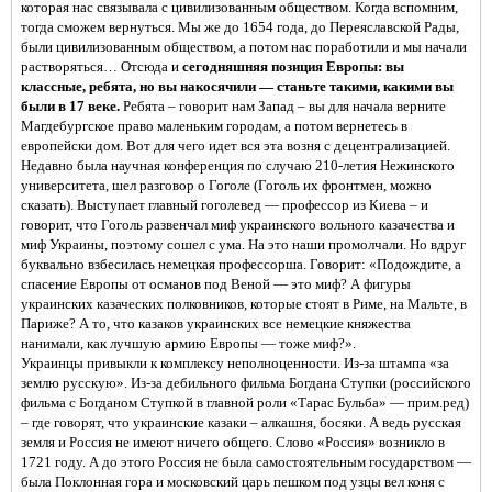
которая нас связывала с цивилизованным обществом. Когда вспомним,
тогда сможем вернуться. Мы же до 1654 года, до Переяславской Рады,
были цивилизованным обществом, а потом нас поработили и мы начали
растворяться… Отсюда и
сегодняшняя позиция Европы: вы
классные, ребята, но вы накосячили — станьте такими, какими вы
были в 17 веке.
Ребята – говорит нам Запад – вы для начала верните
Магдебургское право маленьким городам, а потом вернетесь в
европейски дом. Вот для чего идет вся эта возня с децентрализацией.
Недавно была научная конференция по случаю 210-летия Нежинского
университета, шел разговор о Гоголе (Гоголь их фронтмен, можно
сказать). Выступает главный гоголевед — профессор из Киева – и
говорит, что Гоголь развенчал миф украинского вольного казачества и
миф Украины, поэтому сошел с ума. На это наши промолчали. Но вдруг
буквально взбесилась немецкая профессорша. Говорит: «Подождите, а
спасение Европы от османов под Веной — это миф? А фигуры
украинских казаческих полковников, которые стоят в Риме, на Мальте, в
Париже? А то, что казаков украинских все немецкие княжества
нанимали, как лучшую армию Европы — тоже миф?».
Украинцы привыкли к комплексу неполноценности. Из-за штампа «за
землю русскую». Из-за дебильного фильма Богдана Ступки (российского
фильма с Богданом Ступкой в главной роли «Тарас Бульба» — прим.ред)
– где говорят, что украинские казаки – алкашня, босяки. А ведь русская
земля и Россия не имеют ничего общего. Слово «Россия» возникло в
1721 году. А до этого Россия не была самостоятельным государством —
была Поклонная гора и московский царь пешком под узцы вел коня с