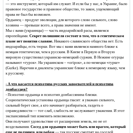
— это инструмент, который им служит. И если бы у нас, в Украине, было
правовое государство и правовое общество, то закон, ущемляющий
права не был бы возможен.
Ордынец – продукт эволюции, для которого слово сильного, слово
хозяина — превыше всего, а права значения не имеют.
Мы с вами (украинцы) — часть индоарийской расы, являемся
европейцами.
Секрет полишинеля состоит в том, что в генетическом
плане нет понятия славяне.
Никакого славянского общества нет. Есть
индоарийцы, есть тюрки. Вот мы с вами являемся намного ближе к
немцам генетически, чем к русским. В Киеве в Первую и Вторую
мировую существовал украинско-немецкий суржик. В Нежине огурцы
называют «гурок». На украинском – «огірок», а по-немецки «гурке»
(Gurke). Наречия и диалекты украинские ближе к немецкому языку, чем
к русскому.
- А что касается психотипа русских завоевателей и психотипа
донбассцев?
- Психотип ордынца и психотип донбассянина близки.
Социопатическая установка ордынца гласит: я уважаю сильного,
сильный берет свое, а кто начинает разбираться, галдеть о
справедливости — тот слаб, слабость не заслуживает уважения. И этот
экспансивный тип изменить невозможно.
Они получают удовольствие от расширения земель, но не от
возделывания.
Сосед для ордынцев может быть или врагом, который
еще не подчинен, или рабом
— так русские смотрят на соседей.