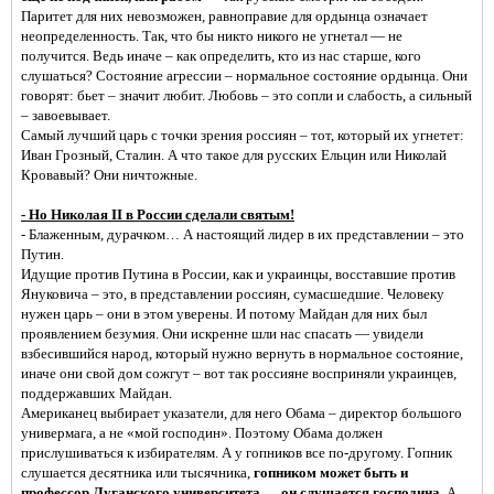
Паритет для них невозможен, равноправие для ордынца означает
неопределенность. Так, что бы никто никого не угнетал — не
получится. Ведь иначе – как определить, кто из нас старше, кого
слушаться? Состояние агрессии – нормальное состояние ордынца. Они
говорят: бьет – значит любит. Любовь – это сопли и слабость, а сильный
– завоевывает.
Самый лучший царь с точки зрения россиян – тот, который их угнетет:
Иван Грозный, Сталин. А что такое для русских Ельцин или Николай
Кровавый? Они ничтожные.
- Но Николая
II
в России сделали святым!
- Блаженным, дурачком… А настоящий лидер в их представлении – это
Путин.
Идущие против Путина в России, как и украинцы, восставшие против
Януковича – это, в представлении россиян, сумасшедшие. Человеку
нужен царь – они в этом уверены. И потому Майдан для них был
проявлением безумия. Они искренне шли нас спасать — увидели
взбесившийся народ, который нужно вернуть в нормальное состояние,
иначе они свой дом сожгут – вот так россияне восприняли украинцев,
поддержавших Майдан.
Американец выбирает указатели, для него Обама – директор большого
универмага, а не «мой господин». Поэтому Обама должен
прислушиваться к избирателям. А у гопников все по-другому. Гопник
слушается десятника или тысячника,
гопником может быть и
профессор Луганского университета — он слушается господина.
А