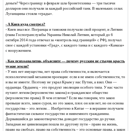
деньги? Через границу в феврале шла бронетехника — три тысячи
долларов они получали за каждый российский танк. В маленьких селах
Луганщины стояли «грады».
- А Киев куда смотрел?
- Киев знал все. Погранцы и таможня получали свой процент, и Литвин
(глава Госпогранслужбы Украины Николай Литвин, который до 6
октября 2014 года отвечал за «контроль над границей» с РФ), получал
свое с каждой установки «Град», с каждого танка и с каждого «Камаза»
с вооружением.
- Как психоаналитик, объясните — почему русским не стыдно красть
чужие земли?
- У них нет имущества, нет права собственности, и включается
психологический механизм проекции: если я не имею собственности, то
и вы не имеете. Поэтому не украл Крым у нас Путин, а взял. Они —
ордынцы. Ордынец – это продукт эволюции особого типа. У нас часто
путают легизм (верховенство закона) и гражданское общество
(верховенство права). В чем отличие? Если мы говорим, что закон
превыше всего, закон суров, но это закон, плох он или нет, но он основа
государства – это легизм… Изобретено в Китае — в вершине получаем
фантастически сильное государство и никчемного гражданина.
Дорвавшийся до законотворчества доводит государство до ручки.
Западная же цивилизация пошла по другому пути – право на жизнь,
право на свободу, право на собственность – это основные права, а закон