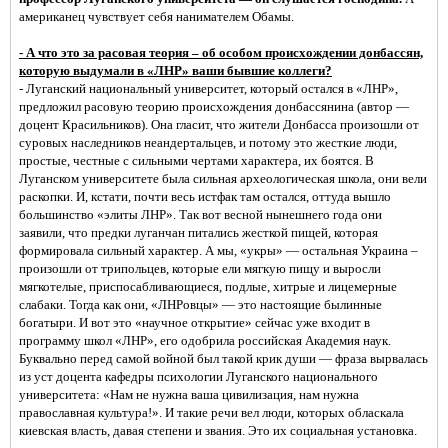
американец чувствует себя нанимателем Обамы.
- А что это за расовая теория – об особом происхождении донбассян,
которую выдумали в «ЛНР» ваши бывшие коллеги?
- Луганский национальный университет, который остался в «ЛНР»,
предложил расовую теорию происхождения донбассянина (автор —
доцент Красильников). Она гласит, что жители Донбасса произошли от
суровых наследников неандертальцев, и потому это жесткие люди,
простые, честные с сильными чертами характера, их боятся. В
Луганском университете была сильная археологическая школа, они вели
раскопки. И, кстати, почти весь истфак там остался, оттуда вышло
большинство «элиты ЛНР». Так вот весной нынешнего года они
заявили, что предки луганчан питались жесткой пищей, которая
формировала сильный характер. А мы, «укры» — остальная Украина –
произошли от трипольцев, которые ели мягкую пищу и выросли
мягкотелые, приспосабливающиеся, подлые, хитрые и лицемерные
слабаки. Тогда как они, «ЛНРовцы» — это настоящие былинные
богатыри. И вот это «научное открытие» сейчас уже входит в
программу школ «ЛНР», его одобрила российская Академия наук.
Буквально перед самой войной был такой крик души — фраза вырвалась
из уст доцента кафедры психологии Луганского национального
университета: «Нам не нужна ваша цивилизация, нам нужна
православная культура!». И такие речи вел люди, которых обласкала
киевская власть, давая степени и звания. Это их социальная установка.