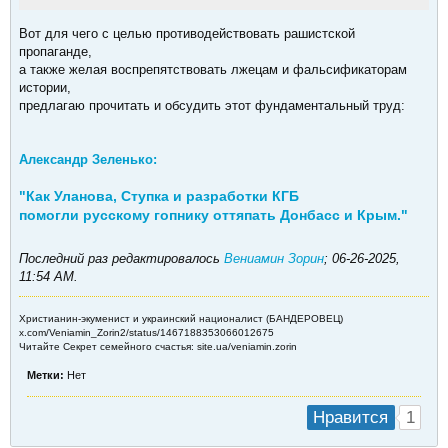
Вот для чего с целью противодействовать рашистской
пропаганде,
а также желая воспрепятствовать лжецам и фальсификаторам
истории,
предлагаю прочитать и обсудить этот​ фундаментальный труд:
Александр Зеленько:
"Как Уланова, Ступка и разработки КГБ
помогли русскому гопнику оттяпать Донбасс и Крым.​"
Последний раз редактировалось
Вениамин Зорин
;
06-26-2025,
11:54 AM
.
Христианин-экуменист и украинский националист (БАНДЕРОВЕЦ)
x.com/Veniamin_Zorin2/status/1467188353066012675
Читайте Секрет семейного счастья: site.ua/veniamin.zorin
Метки:
Нет
1
Нравится