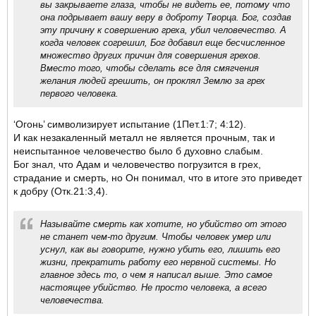
вы закрываете глаза, чтобы не видеть ее, потому что
она подрывает вашу веру в доброту Творца. Бог, создав
эту причину к совершению греха, убил человечество. А
когда человек согрешил, Бог добавил еще бесчисленное
множество других причин для совершения грехов.
Вместо того, чтобы сделать все для смягчения
желания людей грешить, он проклял Землю за грех
первого человека.
‘Огонь’ символизирует испытание (1Пет.1:7; 4:12).
И как незакаленный металл не является прочным, так и
неиспытанное человечество было б духовно слабым.
Бог знал, что Адам и человечество погрузится в грех,
страдание и смерть, но Он понимал, что в итоге это приведет
к добру (Отк.21:3,4).
Называйте смерть как хотите, но убийство от этого
не станет чем-то другим. Чтобы человек умер или
уснул, как вы говорите, нужно убить его, лишить его
жизни, прекратить работу его нервной системы. Но
главное здесь то, о чем я написал выше. Это самое
настоящее убийство. Не просто человека, а всего
человечества.