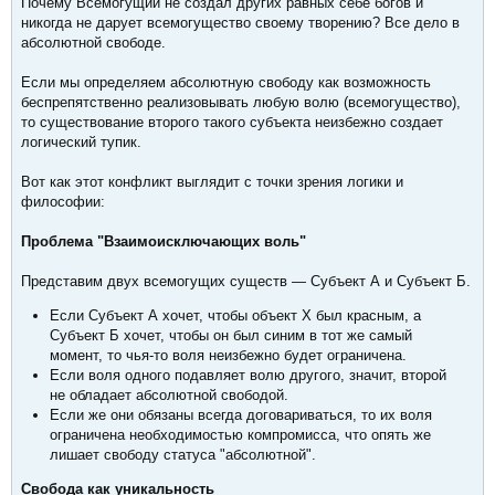
Почему Всемогущий не создал других равных себе богов и
никогда не дарует всемогущество своему творению? Все дело в
абсолютной свободе.
Если мы определяем абсолютную свободу как возможность
беспрепятственно реализовывать любую волю (всемогущество),
то существование второго такого субъекта неизбежно создает
логический тупик.
Вот как этот конфликт выглядит с точки зрения логики и
философии:
Проблема "Взаимоисключающих воль"
Представим двух всемогущих существ — Субъект А и Субъект Б.
Если Субъект А хочет, чтобы объект Х был красным, а
Субъект Б хочет, чтобы он был синим в тот же самый
момент, то чья-то воля неизбежно будет ограничена.
Если воля одного подавляет волю другого, значит, второй
не обладает абсолютной свободой.
Если же они обязаны всегда договариваться, то их воля
ограничена необходимостью компромисса, что опять же
лишает свободу статуса "абсолютной".
Свобода как уникальность