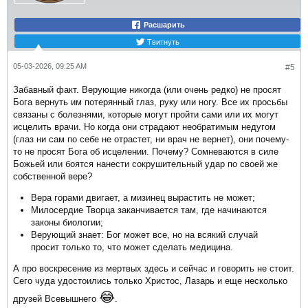
Расшарить
Твитнуть
05-03-2026, 09:25 AM
#5
Забавный факт. Верующие никогда (или очень редко) не просят
Бога вернуть им потерянный глаз, руку или ногу. Все их просьбы
связаны с болезнями, которые могут пройти сами или их могут
исцелить врачи. Но когда они страдают необратимым недугом
(глаз ни сам по себе не отрастет, ни врач не вернет), они почему-
то не просят Бога об исцелении. Почему? Сомневаются в силе
Божьей или боятся нанести сокрушительный удар по своей же
собственной вере?
Вера горами двигает, а мизинец вырастить не может;
Милосердие Творца заканчивается там, где начинаются
законы биологии;
Верующий знает: Бог может все, но на всякий случай
просит только то, что может сделать медицина.
А про воскресение из мертвых здесь и сейчас и говорить не стоит.
Сего чуда удостоились только Христос, Лазарь и еще несколько
😂
друзей Всевышнего
.