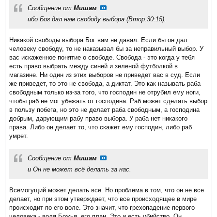
Сообщение от
Мишам
ибо Бог дал нам свободу выбора (Втор.30:15),
Никакой свободы выбора Бог вам не давал. Если бы он дал
человеку свободу, то не наказывал бы за неправильный выбор. У
вас искаженное понятие о свободе. Свобода - это когда у тебя
есть право выбрать между синей и зеленой футболкой в
магазине. Ни один из этих выборов не приведет вас в суд. Если
же приведет, то это не свобода, а диктат. Это как называть раба
свободным только из-за того, что господин не отрубил ему ноги,
чтобы раб не мог убежать от господина. Раб может сделать выбор
в пользу побега, но это не делает раба свободным, а господина
добрым, дарующим рабу право выбора. У раба нет никакого
права. Либо он делает то, что скажет ему господин, либо раб
умрет.
Сообщение от
Мишам
и Он не может всё делать за нас.
Всемогущий может делать все. Но проблема в том, что он не все
делает, но при этом утверждает, что все происходящее в мире
происходит по его воле. Это значит, что грехопадение первого
человека - воля Божья, его план. Это и есть убийство. Он