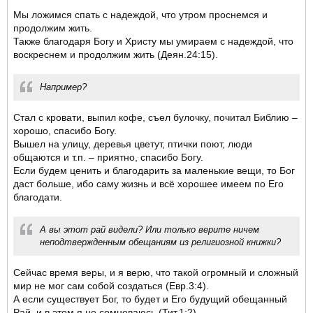
Мы ложимся спать с надеждой, что утром проснемся и
продолжим жить.
Также благодаря Богу и Христу мы умираем с надеждой, что
воскреснем и продолжим жить (Деян.24:15).
Например?
Стал с кровати, выпил кофе, съел булочку, почитал Библию –
хорошо, спасибо Богу.
Вышел на улицу, деревья цветут, птички поют, люди
общаются и т.п. – приятно, спасибо Богу.
Если будем ценить и благодарить за маленькие вещи, то Бог
даст больше, ибо саму жизнь и всё хорошее имеем по Его
благодати.
А вы этот рай видели? Или только верите ничем
неподтвержденным обещаниям из религиозной книжки?
Сейчас время веры, и я верю, что такой огромный и сложный
мир не мог сам собой создаться (Евр.3:4).
А если существует Бог, то будет и Его будущий обещанный
Рай, и в этом я не сомневаюсь (Тит.1:2).