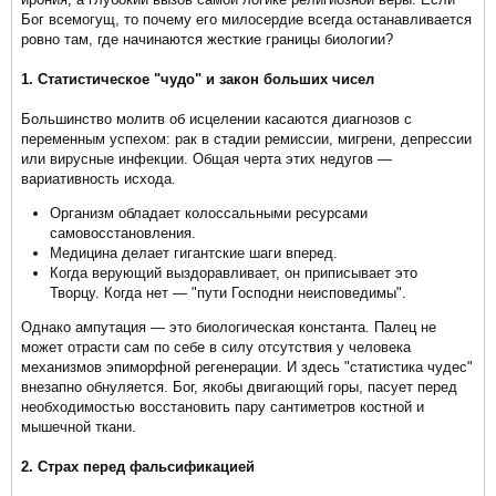
Бог всемогущ, то почему его милосердие всегда останавливается
ровно там, где начинаются жесткие границы биологии?
1. Статистическое "чудо" и закон больших чисел
Большинство молитв об исцелении касаются диагнозов с
переменным успехом: рак в стадии ремиссии, мигрени, депрессии
или вирусные инфекции. Общая черта этих недугов —
вариативность исхода.
Организм обладает колоссальными ресурсами
самовосстановления.
Медицина делает гигантские шаги вперед.
Когда верующий выздоравливает, он приписывает это
Творцу. Когда нет — "пути Господни неисповедимы".
Однако ампутация — это биологическая константа. Палец не
может отрасти сам по себе в силу отсутствия у человека
механизмов эпиморфной регенерации. И здесь "статистика чудес"
внезапно обнуляется. Бог, якобы двигающий горы, пасует перед
необходимостью восстановить пару сантиметров костной и
мышечной ткани.
2. Страх перед фальсификацией