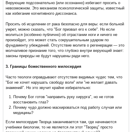
Верующие подсознательно (или осознанно) избегают просить о
невозможном. Это механизм психологической защиты, известный
как избегание когнитивного диссонанса.
Просить об исцелении от рака безопасно для веры: если больной
умрет, можно сказать, что "Бог призвал его к себе". Но если
молиться (особенно публично) об отрастании ноги и ничего не
произойдет, это может стать сокрушительным ударом по
фундаменту убеждений. Отсутствие молитв о регенерации — это
молчаливое признание того, что глубоко внутри верующий знает:
законы природы не будут нарушены ради него.
3. Границы божественного милосердия
Часто теологи оправдывают отсутствие видимых чудес тем, что
"Бог не хочет нарушать свободу воли" или "не желает давать
знамений". Но это звучит крайне избирательно:
Почему Бог готов "направить руку хирурга", но не готов
восстановить глаз?
Почему чудо должно маскироваться под работу случая или
медицины?
Если милосердие Творца заканчивается там, где начинаются
учебники биологии, то не является ли этот "Творец" просто