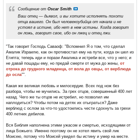
Сообщение от
Oscar Smith
Ваш отец — дьявол, и вы хотите исполнять похоти
отца вашего. Он был человекоубийца от начала и не
устоял в истине, ибо нет в нем истины. Когда говорит
он ложь, говорит свое, ибо он лжец и отец лжи.​
"Так говорит Господь Саваоф: "Вспомнил Я о том, что сделал
Амалик Израилю, как он противостал ему на пути, когда он шел из
Египта; теперь иди и порази Амалика и истреби все, что у него; и
не давай пощады ему, но предай смерти от мужа до жены,
от
отрока до грудного младенца, от вола до овцы, от верблюда
до осла
"".​
Какая же великая любовь и милосердие. Всех под нож без
разбора, чтобы не мучились. За грех отцов, совершенный 400 лет
назад. Чего же ты отцов не истребил, но позволил им
наплодиться? Чтобы потом на детях их отыграться? Даже
верблюд с ослом за что-то удостоились чести сдохнуть за грехи
400 летних дебилов.
Вся Библия наполнена этими ужасом и смертью, исходящими от
лица Божьего. Именно поэтому он не хотел явить свой лик
Моисею, потому что Моисей увидел бы истину и умер на месте.