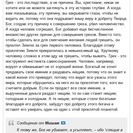
Грех - это последствие, а не причина. Вы, христиане, никак не
хотите или не можете заглянуть в эту историю глубже. А когда
вам показываешь эту причину, вы закрываете глаза, чтобы не
видеть ее, потому что она подрывает вашу веру в доброту Творца.
Бог, создав эту причину к совершению греха, убил человечество.
А когда человек согрешил, Бог добавил еще бесчисленное
множество других причин для совершения грехов. Вместо того,
чтобы сделать все для смягчения желания людей грешить, он
проклял Землю за грех первого человека. Благодаря этому
проклятию Земля превратилась в невыносимый ад. Хрупкому
человеку сложно в этом аду не грешить, чтобы выжить. Грех - это
инструмент инстинкта самосохранения. Человек, например,
ворует и обманывает не от хорошей жизни. Богатый не хочет
продавать свое имение и раздавать нищим, потому что он знает к
какой жизни это приведет, потому что видит все ужасы этого
мира, которые обрушились на него из-за проклятия того, кого вы
считаете добрым. Если он продаст все свое имение, а
вырученные деньги раздаст нищим, то он сам станет нищим,
голодным и холодным. А те нищие, которые стали богатыми
благодаря его доброте, забудут про доброту этого богача и
оставят его умирать один на один с этой проклятой планетой.
Сообщение от
Мишам
К тому же, Бог не убивает, а усыпляет, – ибо ‘спящие в