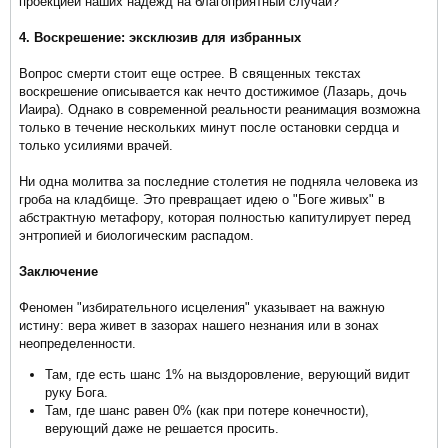
проекцией наших надежд на благоприятный случай?
4. Воскрешение: эксклюзив для избранных
Вопрос смерти стоит еще острее. В священных текстах
воскрешение описывается как нечто достижимое (Лазарь, дочь
Иаира). Однако в современной реальности реанимация возможна
только в течение нескольких минут после остановки сердца и
только усилиями врачей.
Ни одна молитва за последние столетия не подняла человека из
гроба на кладбище. Это превращает идею о "Боге живых" в
абстрактную метафору, которая полностью капитулирует перед
энтропией и биологическим распадом.
Заключение
Феномен "избирательного исцеления" указывает на важную
истину: вера живет в зазорах нашего незнания или в зонах
неопределенности.
Там, где есть шанс 1% на выздоровление, верующий видит
руку Бога.
Там, где шанс равен 0% (как при потере конечности),
верующий даже не решается просить.