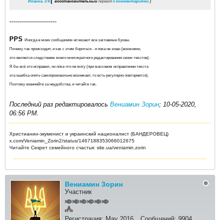
(
Иоанна, 3:6
восстановительный
перевод
с комментариями
)
------------------------
PPS
Иногда в моих сообщениях исчезают все заглавные буквы.
Почему так происходит, и как с этим бороться - я пока не знаю (возможно,
это является следствием моего многократного редактирования своих текстов).
Я бы всё это исправил, но пока что не могу (при массовом исправлении текста
эта ошибка опять самопроизвольно возникает, то есть регулярно повторяется).
Поэтому извиняйте за неудобства, и читайте так.
Последний раз редактировалось
Вениамин Зорин
;
10-05-2020,
06:56 PM
.
Христианин-экуменист и украинский националист (БАНДЕРОВЕЦ)
x.com/Veniamin_Zorin2/status/1467188353066012675
Читайте Секрет семейного счастья: site.ua/veniamin.zorin
Вениамин Зорин
Участник
Регистрация:
May 2016
Сообщений:
9904