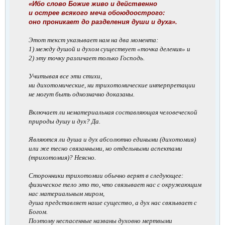
«Ибо слово Божие живо и действенно
и острее всякого меча обоюдоострого:
оно проникает до разделения души и духа».
Этот текст указывает нам на два момента:
1) между душой и духом существует «точка деления» и
2) эту точку различает только Господь.
Учитывая все эти стихи,
ни дихотомические, ни трихотомические интерпретации
не могут быть однозначно доказаны.
Включает ли нематериальная составляющая человеческой
природы душу и дух? Да.
Являются ли душа и дух абсолютно едиными (дихотомия)
или же тесно связанными, но отдельными аспектами
(трихотомия)? Неясно.
Сторонники трихотомии обычно верят в следующее:
физическое тело это то, что связывает нас с окружающим
нас материальным миром,
душа представляет наше существо, а дух нас связывает с
Богом.
Поэтому неспасенные названы духовно мертвыми