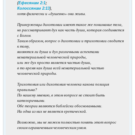
(
Ефесянам 2:1
;
Колоссянам 2:13
),
хотя физически и «душевно» они живы.
Приверженцы дихотомии имеют такое же понимание тела,
но рассматривают дух как часть души, которая соединяется
с Богом.
Таким образом, вопрос о дихотомии и трихотомии сводится
к тому,
являются ли душа и дух различными аспектами
нематериальной человеческой природы,
или же дух просто является частью души,
в то время как душа всей нематериальной частью
человеческой природы.
Трихотомия или дихотомия человека какова позиция
правильна?
По нашему мнению, в этом вопросе не стоит быть
категоричными.
Обе теории являются библейски обоснованными.
Ни одна из них не является еретической.
Возможно, мы не можем полностью понять этот вопрос
своим ограниченным человеческим умом.