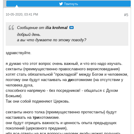
Твитнуть
10-05-2020, 03:41 PM
#5
Сообщение от
ilia krohmal
добрый день.
а вы что думаете по этому поводу?
здравствуйте.
я думаю что этот вопрос очень важный, и что его надо изучать.
сектанты (преимущественно православного вероисповедания)
хотят стать обязательной "прокладкой" между Богом и человеком,
поэтому они будут настаивать на
ди
хотомизме (на отсутствии у
человека духа,
способного напрямую - без посредников! - общаться с Духом
Божьим).
Так они собой подменяют Церковь.
сектанты иного толка (преимущественно протестанты) будут
настаивать на
три
хотомизме.
они будут отрицать важность и ценность опыта предыдущих
поколений (церковного предания),
ибо все ответы на все вопросы человек якобы может получить