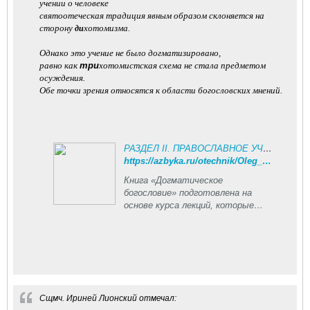
учении о человеке
святоотеческая традиция явным образом склоняется на
сторону
хотомизма.
ди
Однако это учение не было догматизировано,
равно как
три
хотомистская схема не стала предметом
осуждения.
Обе точки зрения относятся к области богословских мнений.
РАЗДЕЛ II. ПРАВОСЛАВНОЕ УЧЕНИЕ О ЧЕЛОВЕКЕ, Догматическое богословие - протоиерей Олег Давыденков - читать, скачать
https://azbyka.ru/otechnik/Oleg_Davydenkov/dogmaticheskoe-bogoslovie/7
Книга «Догматическое
богословие» подготовлена на
основе курса лекций, которые
читал протоиерей Олег
Давыденков. Она охватывает
все основные разделы
догматического учения
Православной Церкви; написана
доступным языком. Труд можно
скачать в форматах epub, fb2,
Сщмч. Ириней Лионский отмечал:
pdf.