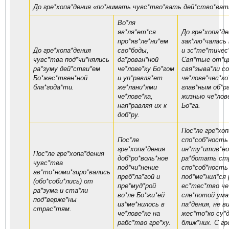
До гре*хопа*дения «по*нимать чувс*тво*вать дей*ство*ват
Во*ля
яв*ля*ет*ся
До гре*хопа*де
про*яв*ле*ни*ем
зак*лю*чалась 
До гре*хопа*дения
сво*боды,
и эс*те*тичес*
чувс*тва под*чи*нялись
да*рован*ной
Свя*тые от*цы
ра*зуму дей*стви*ем
че*лове*ку Бо*гом
свя*зыва*ли с
Бо*жес*твен*ной
и уп*равля*ет
че*лове*чес*ко
бла*года*ти.
же*лани*ями
глав*ным об*р
че*лове*ка,
жизнью че*лове
нап*равляя их к
Бо*га.
доб*ру.
Пос*ле гре*хоп
Пос*ле
спо*соб*ность 
гре*хопа*дения
ин*ту*итив*но
Пос*ле гре*хопа*дения
доб*ро*воль*ное
ра*ботать ст
чувс*тва
под*чи*нение
спо*соб*ность 
ав*то*номи*зиро*вались
преб*ла*гой и
под*ме*нил*ся
(обо*соби*лись) от
пре*муд*рой
ес*тес*тво че
ра*зума и ста*ли
во*ле Бо*жи*ей
сле*потой ума.
под*верже*ны
из*ме*нилось в
па*дения, не в
страс*тям.
че*лове*ке на
жес*то*ко су*
рабс*тво гре*ху.
ближ*них. С гр