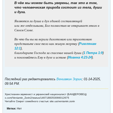
В чём мы можем быть уверены, так это в том,
что человеческая природа состоит из тела, души
и духа.
Являются ли душа и дух единой составляющей
или же отдельными, Бог полностью не открывает этого в
Своем Слове.
Во что бы вы ни верили дихотомию или трихотомию
представьте свое тело как живую жертву
(
Римлянам
12:1
),
благодарите Господа за спасение вашей души
(
1 Петра 1:9
)
и поклоняйтесь Ему в духе и истине
(
Иоанна 4:23-24
).
Последний раз редактировалось
Вениамин Зорин
;
01-14-2025,
09:54 PM
.
Христианин-экуменист и украинский националист (БАНДЕРОВЕЦ)
x.com/Veniamin_Zorin2/status/1467188353066012675
Читайте Секрет семейного счастья: site.ua/veniamin.zorin
Метки:
Нет