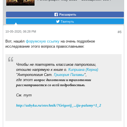
Расшарить
Твитнуть
10-05-2020, 06:28 PM
#6
Вот, нашёл
форумскую ссылку
на очень подробное
исследование этого вопроса православными:
Чтобы не повторять классиков патрологии,
отошлю напрямую к книге о.
Киприана (Керна)
"Антропология Свт.
Григория Паламы
"
,
где этот
вопрос дихотомии и трихотомии
рассматривается со всей подробностью
.
См. тут
http://azbyka.ru/otechnik/?Grigorij_...ija-palamy=1_2