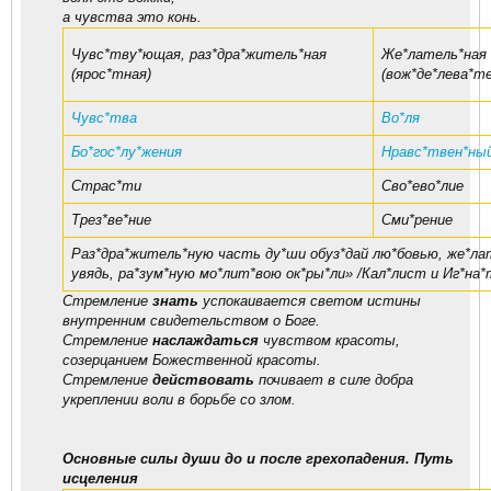
а чувства это конь.
Чувс*тву*ющая, раз*дра*житель*ная
Же*латель*ная
(ярос*тная)
(вож*де*лева*те
Чувс*тва
Во*ля
Бо*гос*лу*жения
Нравс*твен*ный
Страс*ти
Сво*ево*лие
Трез*ве*ние
Сми*рение
Раз*дра*житель*ную часть ду*ши обуз*дай лю*бовью, же*ла
увядь, ра*зум*ную мо*лит*вою ок*ры*ли» /Кал*лист и Иг*на
Стремление
знать
успокаивается светом истины
внутренним свидетельством о Боге.
Стремление
наслаждаться
чувством красоты,
созерцанием Божественной красоты.
Стремление
действовать
почивает в силе добра
укреплении воли в борьбе со злом.
Основные силы души до и после грехопадения. Путь
исцеления