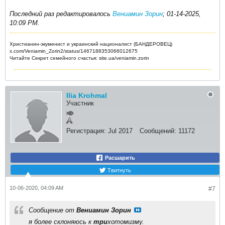
Последний раз редактировалось
Вениамин Зорин
;
01-14-2025,
10:09 PM
.
Христианин-экуменист и украинский националист (БАНДЕРОВЕЦ)
x.com/Veniamin_Zorin2/status/1467188353066012675
Читайте Секрет семейного счастья: site.ua/veniamin.zorin
Ilia Krohmal
Участник
Регистрация:
Jul 2017
Сообщений:
11172
Расшарить
Твитнуть
10-06-2020, 04:09 AM
#7
Сообщение от
Вениамин Зорин
я более склоняюсь к
три
хотомизму.