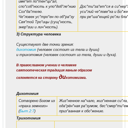
име*ет по*тен*ци*ал,
спо*соб*ность к упо*доб*ле*нию
Дос*ти*га*ет*ся в си*нер*
Соз*да*телю.
уси*лий че*лове*ка и Бо*ж
Че*ловек ус*тро*ен по об*ра*зу
при ре*ша*ющей ро*ли бла
Свя*той Тро*ицы (сущ*ность,
энер*гии и лич*ность).
3) Структура человека
Существуют две точки зрения:
дихотомия
(человек состоит из тела и души)
и трихотомия (человек состоит из тела, души и духа).
В православном учении о человеке
святоотеческая традиция явным образом
ди
склоняется на сторону
хотомизма.
Дихотомия
Сотворено Богом из
Жиз*ненное на*чало, жиз*ненная си*ла
«праха земного»
ода*рён*ная ра*зумом, бес*смер*ти*ем
(
Быт.2:7
)
приз*ванная к обо*жению.
Трихотомия