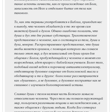
такие аспекты личности, как ее происхождение от Бога,
зависимость от Него и отдельное бытие от тела как
такового.
То, как эти термины употребляются в Библии, приводит нас
к выводу, что человек обладает (и в то же время сам
является) душой и духом. Однако ошибочно полагать, что
душа и дух это две разные субстанции. Трихотомическое
представление о человеке, как о состоящем из тела, души и
духа, неверно. Распространенное представление, что душа
якобы является органом, с помощью которого мы сознаем
только этот мир, а дух независимый от души орган для
общения с Богом, пробуждающийся у человека в момент его
возрождения, идет вразрез с библейским учением. Более того,
подобный взгляд ведет к порочному антиинтеллектуализму,
отделяющему духовное озарение от богословской мысли и
обедняющему и то и другое: богословие рассматривается
как «душевное», а не духовное, а духовное восприятие как не
связанное с изучением богооткровенной истины.
Слияние души с телом важная часть Божьего замысла
относительно человека. Через тело мы познаем окружающий
мир, пользуемся различными вещами и наслаждаемся ими, а
также общаемся с другими людьми. Когда Бог сотворил
человеческое тело, в нем не было ничего дурного или