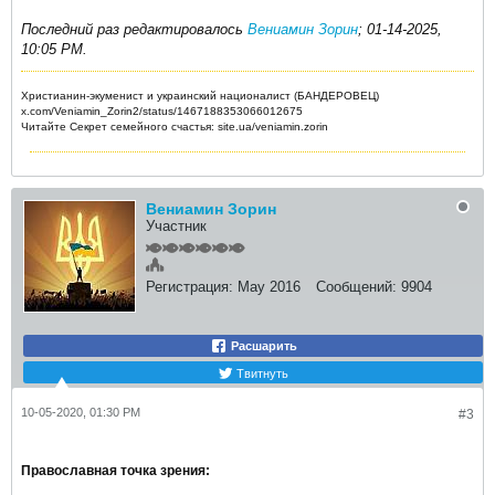
Последний раз редактировалось
Вениамин Зорин
;
01-14-2025,
10:05 PM
.
Христианин-экуменист и украинский националист (БАНДЕРОВЕЦ)
x.com/Veniamin_Zorin2/status/1467188353066012675
Читайте Секрет семейного счастья: site.ua/veniamin.zorin
Вениамин Зорин
Участник
Регистрация:
May 2016
Сообщений:
9904
Расшарить
Твитнуть
10-05-2020, 01:30 PM
#3
Православная точка зрения: