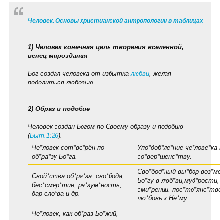
Человек. Основы христианской антропологии в таблицах
1) Человек конечная цель творения вселенной,
венец мироздания
Бог создал человека от избытка
любви
, желая
поделиться любовью.
2) Образ и подобие
Человек создан Богом по Своему образу и подобию
(
Быт.1:26
).
Че*ловек сот*во*рён по
Упо*доб*ле*ние че*лове*ка
об*ра*зу Бо*га.
со*вер*шенс*тву.
Сво*бод*ный вы*бор воз*м
Свой*ства об*ра*за: сво*бода,
Бо*гу в люб*ви,муд*рости,
бес*смер*тие, ра*зум*ность,
сми*рении, пос*то*янс*тве
дар сло*ва и др.
лю*бовь к Не*му.
Че*ловек, как об*раз Бо*жий,