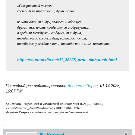
«Совершенный человек
...
состоит из трех плоти, души и духа:
из коих один, т.е. дух, спасает и образует,
другая, т.е. плоть, соединяется и образуется,
а средняя между этими двумя, т.е. душа,
иногда, когда следует духу, возвышается им,
иногда же, угождая плоти, ниспадает в земные похотения».
https://studopedia.net/11_39228_proi...skih-dush.html
Последний раз редактировалось
Вениамин Зорин
;
01-14-2025,
10:07 PM
.
Христианин-экуменист и украинский националист (БАНДЕРОВЕЦ)
x.com/Veniamin_Zorin2/status/1467188353066012675
Читайте Секрет семейного счастья: site.ua/veniamin.zorin
Ilia Krohmal