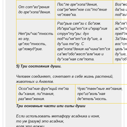
Пос*ле гре*хопа*дения,
Воз*мо
От сот*во*рения
сов*ре*мен*ное сос*то*яние
да*на 
до гре*хопа*дения.
че*лове*ка.
под*ви
Раз*рыв свя*зи с Бо*гом.
Яв*ля*
Из*вра*ща*ет*ся и*ерар*хия
ас*ке*
Неп*ри*час*тность
струк*ту*ры: дух
пред*п
ко злу,
под*чи*ня*ет*ся ду*ше, а
За*дач
це*лос*тность,
ду*ша те*лу. С
вос*ст
це*ломуд*рие.
гре*хопа*дения на*чина*ет*ся
цель*н
са*мо*обо*жест*вле*ние и
ду*ше,
ду*хов*ная сле*пота.
при*об
5) Три состояния души.
Человек соединяет, сочетает в себе жизнь растений,
животных и Ангелов.
Осоз*на*ние фун*кций те*ла
Чувс*твен*ные же*лания,
ды*хания, пи*тания,
про*из*воль*ная
раз*мно*жения.
де*ятель*ность.
Tри основные части или силы души
Если использовать метафору всадника и коня,
то ум (разум) это всадник,
воля это вожжи,