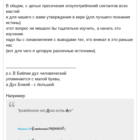
В общем, с целью пресечения злоупотреблений сектантов всех
мастей
и для нашего с вами утверждения в вере (для лучшего познания
истины)
этот вопрос не мешало бы тщательно изучить, а начать это
изучение
надо бы с ознакомления с выводами тех, кто вникал в это раньше
нас
(вот для чего я цитирую различные источники).
--------------------------------------------------------
В Библии дух человеческий
p.s.
упоминается с малой буквы,
а Дух Божий - с большой.
Например:
"
рождённое от
Д
уха есть
д
ух"
(
перевод
Иоанна, 3:6
синодальный
)