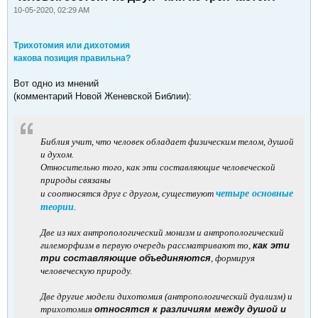
10-05-2020, 02:29 AM
Трихотомия или дихотомия
какова позиция правильна?
Вот одно из мнений
(комментарий Новой Женевской Библии):
Библия учит, что человек обладает физическим телом, душой
и духом.
Относительно того, как эти составляющие человеческой
природы связаны
и соотносятся друг с другом, существуют
четыре основные
теории
.
Две из них антропологический монизм и антропологический
гилеморфизм в первую очередь рассматривают то,
как эти
три составляющие объединяются
, формируя
человеческую природу.
Две другие модели дихотомия (антропологический дуализм) и
трихотомия
относятся к различиям между душой и