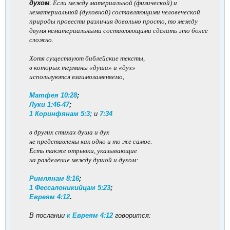
духом
. Если между материальной (физической) и
нематериальной (духовной) составляющими человеческой
природы провести различия довольно просто, то между
двумя нематериальными составляющими сделать это более
сложно.
Хотя существуют библейские тексты,
в которых термины «душа» и «дух»
используются взаимозаменяемо,
Матфея 10:28
;
Луки 1:46-47
;
1 Коринфянам 5:3;
и
7:34
в других стихах душа и дух
не представлены как одно и то же самое.
Есть также отрывки, указывающие
на разделение между душой и духом:
Римлянам 8:16
;
1 Фессалоникийцам 5:23
;
Евреям 4:12
.
В послании
к Евреям 4:12
говорится: