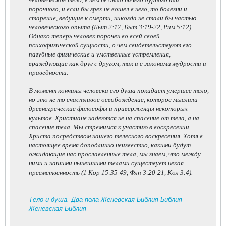
порочного, и если бы грех не вошел в него, то болезни и
старение, ведущие к смерти, никогда не стали бы частью
человеческого опыта (
Быт 2:17, Быт 3:19-22, Рим 5:12
).
Однако теперь человек порочен во всей своей
психофизической сущности, о чем свидетельствуют его
пагубные физические и умственные устремления,
враждующие как друг с другом, так и с законами мудрости и
праведности.
В момент кончины человека его душа покидает умершее тело,
но это не то счастливое освобождение, которое мыслили
древнегреческие философы и приверженцы некоторых
культов. Христиане надеются не на спасение от тела, а на
спасение тела. Мы стремимся к участию в воскресении
Христа посредством нашего телесного воскресения. Хотя в
настоящее время доподлинно неизвестно, какими будут
ожидающие нас прославленные тела, мы знаем, что между
ними и нашими нынешними телами существует некая
преемственность (
1 Кор 15:35-49, Флп 3:20-21, Кол 3:4
).
Тело и душа. Два пола Женевская Библия Библия
Женевская Библия