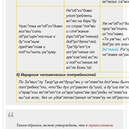
ге*незис са*мо
Не*об*хо*димо
упот*реблять
во*лю на борь*бу
Ум не*об*хо*д
Чувс*тва не*об*хо*димо
со страс*тя*ми
прос*ве*тить 
воз*вы*сить
и стя*жание
ис*ти*нами.
об*ра*щён*ностью к
(при*об*ре*тение)
«Те ум*ны, ко
ду*хов*ным
доб*ро*дете*лей.
доб*ро от зла»
пред*ме*там и
Тре*бу*ет*ся
Ве*ликий
. Ра*з
под*чи*нить ра*зуму.
от*ре*чение от
че*ловек не*ра
гре*хов*ной во*ли
и под*чи*нение её
во*ле Божь*ей.
6) Иерархия человеческих потребностей
По За*мыс*лу Твор*ца ве*дущи*ми у че*лове*ка дол*жны быт
пот*ребнос*ти, что*бы дух уп*равлял ду*шой, а ду*ша те*л
и*ерар*хии яв*ля*ет*ся из*вра*щени*ем при*роды че*лове*ка
вы*ше всех, без их удов*летво*рения че*лове*ку не об*рести
Таким образом, можно утверждать, что в
православном
[
]