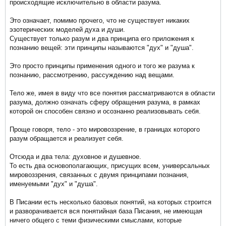
происходящие исключительно в области разума.
Это означает, помимо прочего, что не существует никаких
эзотерических моделей духа и души.
Существует только разум и два принципа его приложения к
познанию вещей: эти принципы называются "дух" и "душа".
Это просто принципы применения одного и того же разума к
познанию, рассмотрению, рассуждению над вещами.
Тело же, имея в виду что все понятия рассматриваются в области
разума, должно означать сферу обращения разума, в рамках
которой он способен связно и осознанно реализовывать себя.
Проще говоря, тело - это мировоззрение, в границах которого
разум обращается и реализует себя.
Отсюда и два тела: духовное и душевное.
То есть два основополагающих, присущих всем, универсальных
мировоззрения, связанных с двумя принципами познания,
именуемыми "дух" и "душа".
В Писании есть несколько базовых понятий, на которых строится
и разворачивается вся понятийная база Писания, не имеющая
ничего общего с теми физическими смыслами, которые