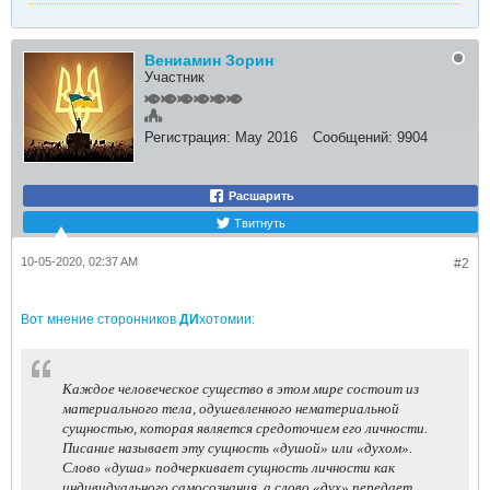
Вениамин Зорин
Участник
Регистрация:
May 2016
Сообщений:
9904
Расшарить
Твитнуть
10-05-2020, 02:37 AM
#2
Вот мнение сторонников
ДИ
хотомии:
Каждое человеческое существо в этом мире состоит из
материального тела, одушевленного нематериальной
сущностью, которая является средоточием его личности.
Писание называет эту сущность «душой» или «духом».
Слово «душа» подчеркивает сущность личности как
индивидуального самосознания, а слово «дух» передает