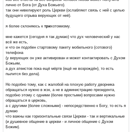
лично от Бога (от Духа Божьего).
так они нивелируют роль Церкви (ослабляют связь с ней с целью
будущего отрыва верующих от неё).
я более склоняюсь к
три
хотомизму.
мне кажется (сегодня я так думаю) что дух человеческий у нас
всё же есть,
и что он подобен стартовому пакету мобильного (сотового)
телефона
(у верующих он уже активирован и может контактировать с Духом
Божьим,
а дух атеистов пока ещё мёртв (ещё не возрождён), то есть
пылится без дела).
Но подобно тому, как с жалобой на плохую работу дворника
обращаться нужно в жэк, а не в администрацию президента,
подобно этому с одними (более простыми) вопросами нужно
обращаться в церковь,
а с другими (более сложными) - непосредственно к Богу, то есть я
думаю
что важны как горизонтальные связи Церкви - так и вертикальные
(и душевное общение в церкви - и личное общение с Духом
Божим).