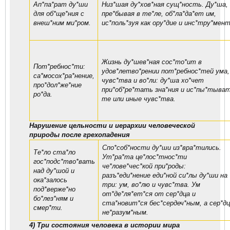
Ап*па*рат ду*ши
Низ*шая ду*хов*ная сущ*ность. Ду*ша,
для об*ще*ния с
пре*бывая в те*ле, об*ла*да*ет им,
внеш*ним ми*ром.
ис*поль*зуя как ору*дие и инс*тру*мент
Жизнь ду*шев*ная сос*то*ит в
Пот*ребнос*ти:
удов*летво*рении пот*ребнос*тей ума,
са*мосох*ра*нение,
чувс*тва и во*ли: ду*ша хо*чет
про*дол*же*ние
при*об*ре*тать зна*ния и ис*пы*тыва
ро*да.
те или иные чувс*тва.
Нарушение цельности и иерархии человеческой
природы после грехопадения
Спо*соб*ности ду*ши из*вра*тились.
Те*ло ста*ло
Ут*ра*та це*лос*тнос*ти
гос*подс*тво*вать
че*лове*чес*кой при*роды:
над ду*шой и
разъ*еди*нение еди*ной си*лы ду*ши на
ока*залось
три: ум, во*лю и чувс*тва. Ум
под*верже*но
от*де*ля*ет*ся от сер*дца и
бо*лез*ням и
ста*новит*ся бес*сердеч*ным, а сер*дц
смер*ти.
не*разум*ным.
4) Три состояния человека в истории мира