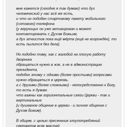
мне кажется (сегодня я так думаю) что дух
человеческий у нас всё же есть,
и что он подобен стартовому пакету мобильного
(сотового) телефона
(у верующих он уже активирован и может
контактировать с Духом Божьим,
а дух атеистов пока ещё мёртв (ещё не возрождён), то
есть пылится без дела).
Но подобно тому, как с жалобой на плохую работу
дворника
обращаться нужно в жэк, а не в администрацию
президента,
подобно этому с одними (более простыми) вопросами
нужно обращаться в церковь,
а с другими (более сложными) - непосредственно к Богу,
то есть я думаю
что важны как горизонтальные связи Церкви - так и
вертикальные
(и душевное общение в церкви - и личное общение с
Духом Божим).
В общем, с целью пресечения злоупотреблений
сектантов всех мастей