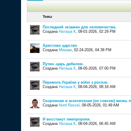
Темы
Последний экзамен для человечества.
Создана
Наташа К
,
08-01-2026, 02:29 PM
Христово царство
Создана
Мишам
,
02-24-2026, 04:38 PM
Путин -царь дебилов.
Создана
Наташа К
,
08-05-2026, 07:00 PM
Перемога України у війні з росією.
Создана
Наташа К
,
08-04-2026, 08:18 AM
Скоромная и аскетичкная (не совсем) жизнь 
Создана
Nord Rassel
,
08-05-2026, 01:49 AM
И восстанут лжепророки.
Создана
Наташа К
,
08-04-2026, 06:45 AM