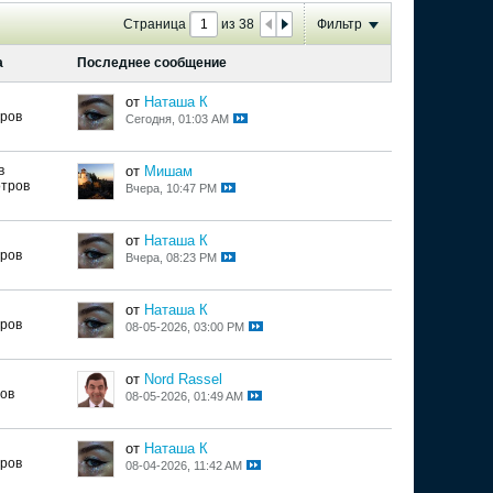
Страница
из
38
Фильтр
а
Последнее сообщение
от
Наташа К
тров
Сегодня, 01:03 AM
в
от
Мишам
отров
Вчера, 10:47 PM
от
Наташа К
тров
Вчера, 08:23 PM
от
Наташа К
тров
08-05-2026, 03:00 PM
от
Nord Rassel
ов
08-05-2026, 01:49 AM
от
Наташа К
тров
08-04-2026, 11:42 AM