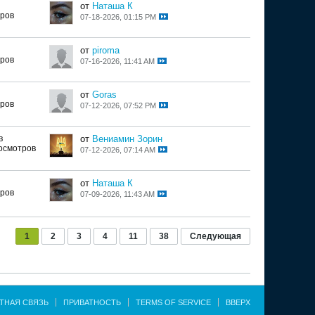
от
Наташа К
тров
07-18-2026, 01:15 PM
от
piroma
тров
07-16-2026, 11:41 AM
от
Goras
тров
07-12-2026, 07:52 PM
в
от
Вениамин Зорин
осмотров
07-12-2026, 07:14 AM
от
Наташа К
тров
07-09-2026, 11:43 AM
1
2
3
4
11
38
Следующая
ТНАЯ СВЯЗЬ
ПРИВАТНОСТЬ
TERMS OF SERVICE
ВВЕРХ