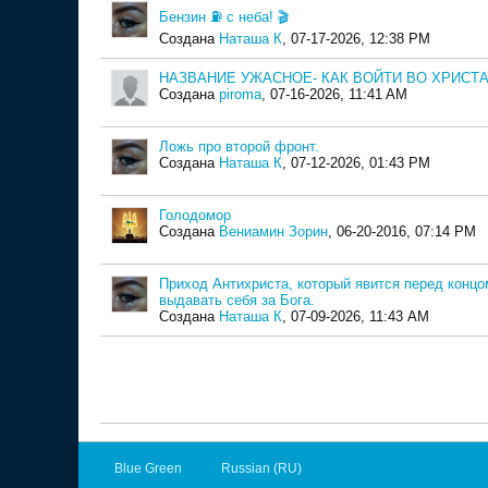
Бензин ⛽️ с неба! 🎬
Создана
Наташа К
,
07-17-2026, 12:38 PM
НАЗВАНИЕ УЖАСНОЕ- КАК ВОЙТИ ВО ХРИСТ
Создана
piroma
,
07-16-2026, 11:41 AM
Ложь про второй фронт.
Создана
Наташа К
,
07-12-2026, 01:43 PM
Голодомор
Создана
Вениамин Зорин
,
06-20-2016, 07:14 PM
Приход Антихриста, который явится перед концо
выдавать себя за Бога.
Создана
Наташа К
,
07-09-2026, 11:43 AM
Blue Green
Russian (RU)