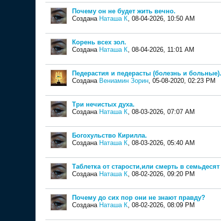
Почему он не будет жить вечно.
Создана
Наташа К
,
08-04-2026, 10:50 AM
Корень всех зол.
Создана
Наташа К
,
08-04-2026, 11:01 AM
Педерастия и педерасты (болезнь и больные)
Создана
Вениамин Зорин
,
05-08-2020, 02:23 PM
Три нечистых духа.
Создана
Наташа К
,
08-03-2026, 07:07 AM
Богохульство Кирилла.
Создана
Наташа К
,
08-03-2026, 05:40 AM
Таблетка от старости,или смерть в семьдесят
Создана
Наташа К
,
08-02-2026, 09:20 PM
Почему до сих пор они не знают правду?
Создана
Наташа К
,
08-02-2026, 08:09 PM