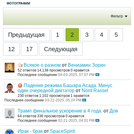
ФОТОГРАФИИ
Фильтр
Предыдущая
1
2
3
4
5
12
17
Следующая
Всякое о разном
от
Вениамин Зорин
52 ответов
14,138 просмотров
0 нравится
Последнее сообщение
04-03-2025, 07:07 PM
Падение режима Башара Асада. Минус
один очередной диктатор
от
Nord Rassel
230 ответов
1,102 просмотров
1 нравится
Последнее сообщение
03-22-2025, 05:24 PM
Трамп финальное ускорение в 4 года.
от
Дов
64 ответов
336 просмотров
0 нравится
Последнее сообщение
02-21-2025, 04:01 PM
Ирак - брак
от
SpaceSpirit