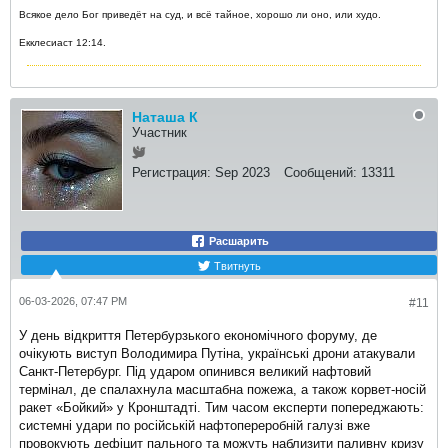
Всякое дело Бог приведёт на суд, и всё тайное, хорошо ли оно, или худо.
Екклесиаст 12:14.
Наташа К
Участник
Регистрация:
Sep 2023
Сообщений:
13311
Расшарить
Твитнуть
06-03-2026, 07:47 PM
#11
У день відкриття Петербурзького економічного форуму, де
очікують виступ Володимира Путіна, українські дрони атакували
Санкт-Петербург. Під ударом опинився великий нафтовий
термінал, де спалахнула масштабна пожежа, а також корвет-носій
ракет «Бойкий» у Кронштадті. Тим часом експерти попереджають:
системні удари по російській нафтопереробній галузі вже
провокують дефіцит пального та можуть наблизити паливну кризу