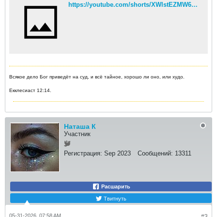
https://youtube.com/shorts/XWlstEZMW6s?is=HTt02nUYhXXQAIL9
Всякое дело Бог приведёт на суд, и всё тайное, хорошо ли оно, или худо.
Екклесиаст 12:14.
Наташа К
Участник
Регистрация:
Sep 2023
Сообщений:
13311
Расшарить
Твитнуть
05-31-2026, 07:58 AM
#3