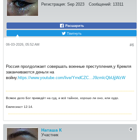
Регистрация:
Sep 2023
Сообщений:
13311
Расшарить
Твитнуть
06-03-2026, 05:52 AM
#6
Россия пролдолжает совершать военные преступления,у Кремля
заканчиваются деньги на
войну.
https://www.youtube.com/live/YrndCZC...J9zmlcQbUjjWzW
Всякое дело Бог приведёт на суд, и всё тайное, хорошо ли оно, или худо.
Екклесиаст 12:14.
Наташа К
Участник