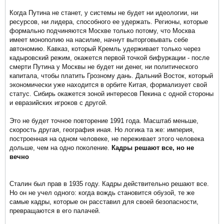
Когда Путина не станет, у системы не будет ни идеологии, ни
ресурсов, ни лидера, способного ее удержать. Регионы, которые
формально подчиняются Москве только потому, что Москва
имеет монополию на насилие, начнут выторговывать себе
автономию. Кавказ, который Кремль удерживает только через
кадыровский режим, окажется первой точкой бифуркации - после
смерти Путина у Москвы не будет ни денег, ни политического
капитала, чтобы платить Грозному дань. Дальний Восток, который
экономически уже находится в орбите Китая, формализует свой
статус. Сибирь окажется зоной интересов Пекина с одной стороны
и евразийских игроков с другой.
Это не будет точное повторение 1991 года. Масштаб меньше,
скорость другая, география иная. Но логика та же: империя,
построенная на одном человеке, не переживает этого человека
дольше, чем на одно поколение.
Кадры решают все, но не
вечно
Сталин был прав в 1935 году. Кадры действительно решают все.
Но он не учел одного: когда вождь становится обузой, те же
самые кадры, которые он расставил для своей безопасности,
превращаются в его палачей.