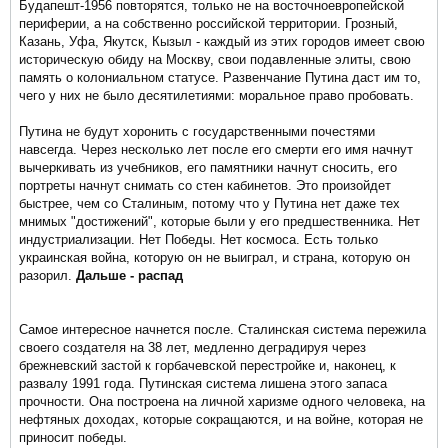
Будапешт-1956 повторятся, только не на восточноевропейской
периферии, а на собственно российской территории. Грозный,
Казань, Уфа, Якутск, Кызыл - каждый из этих городов имеет свою
историческую обиду на Москву, свои подавленные элиты, свою
память о колониальном статусе. Развенчание Путина даст им то,
чего у них не было десятилетиями: моральное право пробовать.
Путина не будут хоронить с государственными почестями
навсегда. Через несколько лет после его смерти его имя начнут
вычеркивать из учебников, его памятники начнут сносить, его
портреты начнут снимать со стен кабинетов. Это произойдет
быстрее, чем со Сталиным, потому что у Путина нет даже тех
мнимых "достижений", которые были у его предшественника. Нет
индустриализации. Нет Победы. Нет космоса. Есть только
украинская война, которую он не выиграл, и страна, которую он
разорил.
Дальше - распад
Самое интересное начнется после. Сталинская система пережила
своего создателя на 38 лет, медленно деградируя через
брежневский застой к горбачевской перестройке и, наконец, к
развалу 1991 года. Путинская система лишена этого запаса
прочности. Она построена на личной харизме одного человека, на
нефтяных доходах, которые сокращаются, и на войне, которая не
приносит победы.