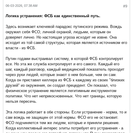
06-03-2026, 07:38 AM
#9
Логика устранения: ФСБ как единственный путь.
Здесь возникает ключевой парадокс путинского режима. Вождь
окружил себя ФСО, личной охраной, людьми, которым он
доверяет лично. Но настоящая угроза исходит не извне. Она
исходит из той самой структуры, которая является источником его
власти - из ФСБ.
Путин годами выстраивал систему, в которой ФСБ контролирует
все. Но эта же служба контролирует и его самого. Каждый его
шаг, каждый разговор, каждый медицинский показатель проходит
через руки людей, которые знают о нем больше, чем он сам.
Когда он приставил киллера из ФСБ к каждому из своих "близких
друзей" из окружения, он создал прецедент. Он показал, что
физическое устранение является легитимным инструментом
политики. Что нет неприкосновенных. Что нет границы, которую
нельзя пересечь.
Эта логика работает в обе стороны. Если устранение - норма, то и
сам вождь не защищен от этой нормы. ФСО его не остановит.
ФСО подчиняется тем же людям, которые и приняли решение.
Когда коллективный интерес элиты потребует его устранения - а