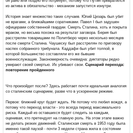
он рано или поздно его потребует, потому что Путин превратился
из актива в обязательство - механизм запустится изнутри.
История знает множество таких случаев. Юлий Цезарь был убит
не врагами, а ближайшими соратниками. Павел I был задушен
офицерами собственной гвардии. Смерть Сталина, хоть и покрыта
мраком, но весьма похожа на результат заговора. Берия был
расстрелян товарищами по Политбюро через несколько месяцев
после смерти Сталина. Чаушеску был расстрелян по приговору
наспех собранного трибунала. Каддафи был убит толпой, в
которой большинство составляли его же бывшие
военнослужащие. Закономерность очевидна: диктаторы редко
умирают своей смертью. Их убивают свои.
Сценарий перехода:
повторение пройденного
Что произойдет после? Здесь работает почти идеальная аналогия
со сталинским сценарием, разве что в ускоренном режиме.
Первое: ближний круг будет ждать. Не потому что любил вождя, а
потому что переход власти - это всегда период максимального
риска. Каждый из оставшихся будет следить за каждым,
оценивая, кто претендует на главную роль. На этом этапе важно
не делать резких движений. Сталинская смерть в 1953 году была
именно такой паузой - почти 3 недели страна жила в состоянии