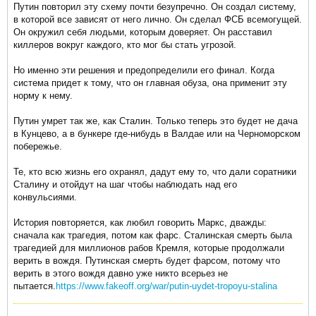
Путин повторил эту схему почти безупречно. Он создал систему,
в которой все зависят от него лично. Он сделал ФСБ всемогущей.
Он окружил себя людьми, которым доверяет. Он расставил
киллеров вокруг каждого, кто мог бы стать угрозой.
Но именно эти решения и предопределили его финал. Когда
система придет к тому, что он главная обуза, она применит эту
норму к нему.
Путин умрет так же, как Сталин. Только теперь это будет не дача
в Кунцево, а в бункере где-нибудь в Валдае или на Черноморском
побережье.
Те, кто всю жизнь его охранял, дадут ему то, что дали соратники
Сталину и отойдут на шаг чтобы наблюдать над его
конвульсиями.
История повторяется, как любил говорить Маркс, дважды:
сначала как трагедия, потом как фарс. Сталинская смерть была
трагедией для миллионов рабов Кремля, которые продолжали
верить в вождя. Путинская смерть будет фарсом, потому что
верить в этого вождя давно уже никто всерьез не
пытается.
https://www.fakeoff.org/war/putin-uydet-tropoyu-stalina