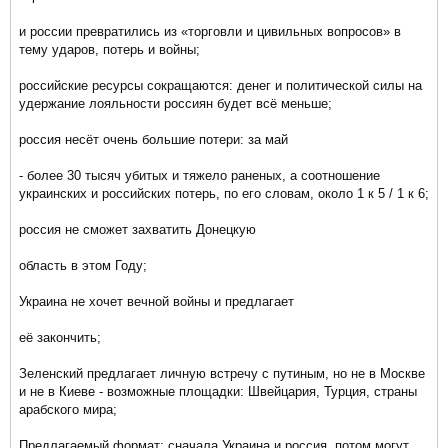
и россии превратились из «торговли и цивильных вопросов» в
тему ударов, потерь и войны;
российские ресурсы сокращаются: денег и политической силы на
удержание лояльности россиян будет всё меньше;
россия несёт очень большие потери: за май
- более 30 тысяч убитых и тяжело раненых, а соотношение
украинских и российских потерь, по его словам, около 1 к 5 / 1 к 6;
россия не сможет захватить Донецкую
область в этом Году;
Украина не хочет вечной войны и предлагает
её закончить;
Зеленский предлагает личную встречу с путиным, но не в Москве
и не в Киеве - возможные площадки: Швейцария, Турция, страны
арабского мира;
Предлагаемый формат: сначала Украина и россия, потом могут