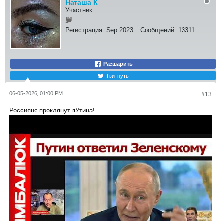
Наташа К
Участник
Регистрация:
Sep 2023
Сообщений:
13311
Расшарить
Твитнуть
06-05-2026, 01:00 PM
#13
Россияне проклянут пУтина!