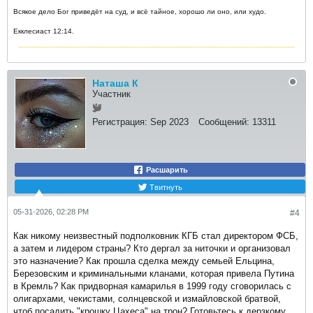
Всякое дело Бог приведёт на суд, и всё тайное, хорошо ли оно, или худо.
Екклесиаст 12:14.
Наташа К
Участник
Регистрация:
Sep 2023
Сообщений:
13311
Расшарить
Твитнуть
05-31-2026, 02:28 PM
#4
Как никому неизвестный подполковник КГБ стал директором ФСБ,
а затем и лидером страны? Кто дергал за ниточки и организовал
это назначение? Как прошла сделка между семьей Ельцина,
Березовским и криминальными кланами, которая привела Путина
в Кремль? Как придворная камарилья в 1999 году сговорилась с
олигархами, чекистами, солнцевской и измайловской братвой,
чтоб посадить "крошку Цахеса" на трон? Готовьтесь к дерзкому