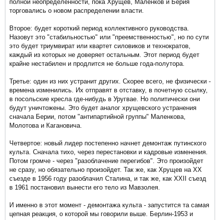
полной неопределенности, пока Хрущев, Маленков и Берия
торговались о новом распределении власти.
Второе: будет короткий период коллективного руководства.
Назовут это "стабильностью" или "преемственностью", но по сути
это будет триумвират или квартет силовиков и технократов,
каждый из которых не доверяет остальным. Этот период будет
крайне нестабилен и продлится не больше года-полутора.
Третье: один из них устранит других. Скорее всего, не физически -
времена изменились. Их отправят в отставку, в почетную ссылку,
в посольские кресла где-нибудь в Уругвае. Но политически они
будут уничтожены. Это будет аналог хрущевского устранения
сначала Берии, потом "антипартийной группы" Маленкова,
Молотова и Кагановича.
Четвертое: новый лидер постепенно начнет демонтаж путинского
культа. Сначала тихо, через перестановки и кадровые изменения.
Потом громче - через "разоблачение перегибов". Это произойдет
не сразу, но обязательно произойдет. Так же, как Хрущев на ХХ
съезде в 1956 году разоблачил Сталина, и так же, как ХХII съезд
в 1961 постановил вынести его тело из Мавзолея.
И именно в этот момент - демонтажа культа - запустится та самая
цепная реакция, о которой мы говорили выше. Берлин-1953 и