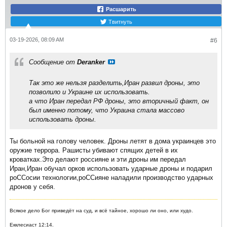
Расшарить
Твитнуть
03-19-2026, 08:09 AM
#6
Сообщение от
Deranker
Так это же нельзя разделить,Иран развил дроны, это
позволило и Украине их использовать.
а что Иран передал РФ дроны, это вторичный факт, он
был именно потому, что Украина стала массово
использовать дроны.
Ты больной на голову человек. Дроны летят в дома украинцев это
оружие террора. Рашисты убивают спящих детей в их
кроватках.Это делают россияне и эти дроны им передал
Иран,Иран обучал орков использовать ударные дроны и подарил
роССосии технологии,роССияне наладили производство ударных
дронов у себя.
Всякое дело Бог приведёт на суд, и всё тайное, хорошо ли оно, или худо.
Екклесиаст 12:14.