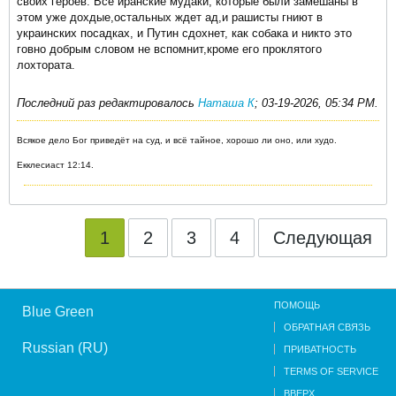
своих героев. Все иранские мудаки, которые были замешаны в
этом уже дохдые,остальных ждет ад,и рашисты гниют в
украинских посадках, и Путин сдохнет, как собака и никто это
говно добрым словом не вспомнит,кроме его проклятого
лохтората.
Последний раз редактировалось
Наташа К
;
03-19-2026, 05:34 PM
.
Всякое дело Бог приведёт на суд, и всё тайное, хорошо ли оно, или худо.
Екклесиаст 12:14.
1
2
3
4
Следующая
ПОМОЩЬ
Blue Green
ОБРАТНАЯ СВЯЗЬ
Russian (RU)
ПРИВАТНОСТЬ
TERMS OF SERVICE
ВВЕРХ