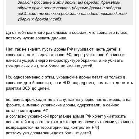
делают россияне и эти дроны им передал Иран,Иран
обучал орков использовать ударные дроны и подарил
роССосии технологии,роССияне наладили производство
ударных дронов у себя.
Да от тебя мы много раз слышали софизм, что война это плохо,
поэтому нужно воевать дальше.
Нет, так не значит, пусть дроны РФ и убивают часть детей в
кроватках, хотя задача дронов РФ, перегрузить пво Украины и
нанести ущерб энерго инфраструктуре Украины, а не убивать
гражданских лиц, тем более не именно детей.
Но, одновременно с этим, украинские дроны летят ни только в
кроватки детей россиян, но и НПЗ, аэродромы, помогают долететь
ракетам ВСУ до целей.
но, война происходит не в тылу, как ты упорно нагло лжешь, а на
фронте, а именно украинские дроны, сдерживали, а сейчас
остановили армию РФ.
а согласно украинской пропаганде армия РФ хочет уничтожить
всех детей в кроватках ( хотя это противоречит что сами украинцы
возвращаются на территории под контролем РФ)
поэтому укр.дроны защищают больше детей.