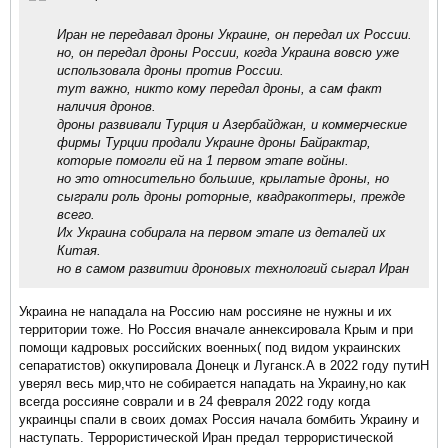
Иран не передавал дроны Украине, он передал их России.
но, он передал дроны России, когда Украина вовсю уже
использовала дроны против России.
тут важно, никто кому передал дроны, а сам факт
наличия дронов.
дроны развивали Турция и Азербайджан, и коммерческие
фирмы Турции продали Украине дроны Байрактар,
которые помогли ей на 1 первом этапе войны.
но это относительно большие, крылатые дроны, но
сыграли роль дроны роторные, квадракоптеры, прежде
всего.
Их Украина собирала на первом этапе из деталей их
Китая.
но в самом развитии дроновых технологий сыграл Иран
Украина не нападала на Россию нам россияне не нужны и их
территории тоже. Но Россия вначале аннексировала Крым и при
помощи кадровых российских военных( под видом украинских
сепаратистов) оккупировала Донецк и Луганск.А в 2022 году путиН
уверял весь мир,что не собирается нападать на Украину,но как
всегда россияне соврали и в 24 февраля 2022 году когда
украинцы спали в своих домах Россия начала бомбить Украину и
наступать. Террористической Иран предал террористической