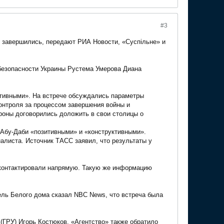
#3
 завершились, передают РИА Новости, «Суспiльне» и
безопасности Украины Рустема Умерова Диана
ктивными». На встрече обсуждались параметры
контроля за процессом завершения войны и
роны договорились доложить в свои столицы о
 Абу-Даби «позитивными» и «конструктивными».
листа. Источник ТАСС заявил, что результаты у
 контактировали напрямую. Такую же информацию
ель Белого дома сказал NBC News, что встреча была
(ГРУ) Игорь Костюков. «Агентство» также обратило