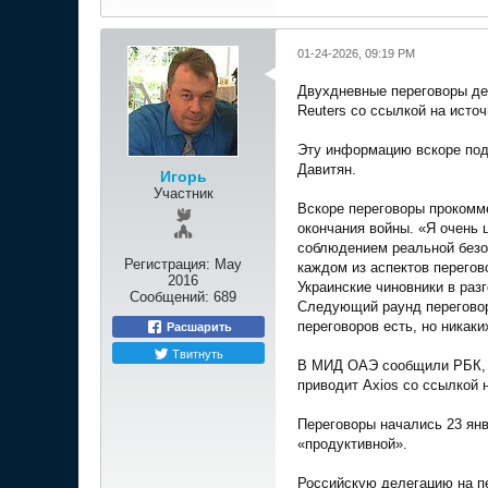
01-24-2026, 09:19 PM
Двухдневные переговоры де
Reuters со ссылкой на источ
Эту информацию вскоре под
Давитян.
Игорь
Участник
Вскоре переговоры прокомм
окончания войны. «Я очень 
соблюдением реальной безоп
Регистрация:
May
каждом из аспектов перегов
2016
Украинские чиновники в раз
Сообщений:
689
Следующий раунд переговор
переговоров есть, но никаки
Расшарить
Твитнуть
В МИД ОАЭ сообщили РБК, ч
приводит Axios со ссылкой 
Переговоры начались 23 янв
«продуктивной».
Российскую делегацию на пе