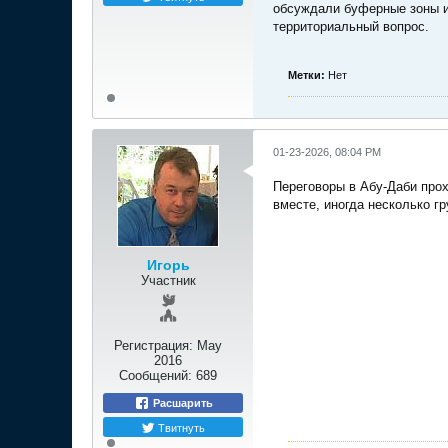
обсуждали буферные зоны и
территориальный вопрос.​
Метки:
Нет
01-23-2026, 08:04 PM
Переговоры в Абу-Даби прох
вместе, иногда несколько г
Игорь
Участник
Регистрация:
May
2016
Сообщений:
689
Расшарить
Твитнуть