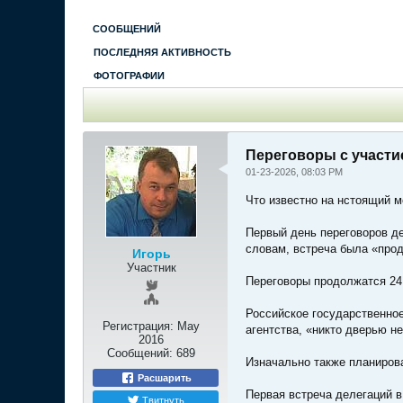
СООБЩЕНИЙ
ПОСЛЕДНЯЯ АКТИВНОСТЬ
ФОТОГРАФИИ
Переговоры с участи
01-23-2026, 08:03 PM
Что известно на нстоящий 
Первый день переговоров д
словам, встреча была «прод
Игорь
Участник
Переговоры продолжатся 24
Российское государственно
Регистрация:
May
агентства, «никто дверью не
2016
Сообщений:
689
Изначально также планирова
Расшарить
Первая встреча делегаций 
Твитнуть