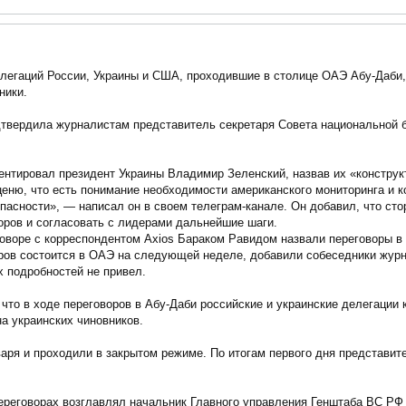
легаций России, Украины и США, проходившие в столице ОАЭ Абу-Даби,
ники.
твердила журналистам представитель секретаря Совета национальной 
ентировал президент Украины Владимир Зеленский, назвав их «констру
ценю, что есть понимание необходимости американского мониторинга и 
асности», — написал он в своем телеграм-канале. Он добавил, что сто
оров и согласовать с лидерами дальнейшие шаги.
говоре с корреспондентом Axios Бараком Равидом назвали переговоры в
ов состоится в ОАЭ на следующей неделе, добавили собеседники журна
х подробностей не привел.
то в ходе переговоров в Абу-Даби российские и украинские делегации
на украинских чиновников.
аря и проходили в закрытом режиме. По итогам первого дня представит
реговорах возглавлял начальник Главного управления Генштаба ВС РФ 