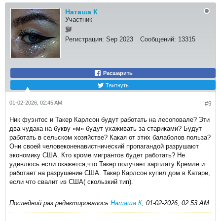
Наташа К
Участник
Регистрация:
Sep 2023
Сообщений:
13315
Расшарить
Твитнуть
01-02-2026, 02:45 AM
#9
Ник фуэнтос и Такер Карлсон будут работать на лесоповале? Эти
два чудака на букву «м» будут ухаживать за стариками? Будут
работать в сельском хозяйстве? Какая от этих балаболов польза?
Они своей человеконенавистнический пропагандой разрушают
экономику США. Кто кроме мигрантов будет работать? Не
удивлюсь если окажется,что Такер получает зарплату Кремле и
работает на разрушение США. Такер Карлсон купил дом в Катаре,
если что свалит из США( скользкий тип).
Последний раз редактировалось
Наташа К
;
01-02-2026, 02:53 AM
.