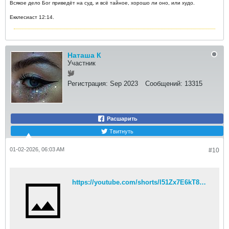
Всякое дело Бог приведёт на суд, и всё тайное, хорошо ли оно, или худо.
Екклесиаст 12:14.
Наташа К
Участник
Регистрация:
Sep 2023
Сообщений:
13315
Расшарить
Твитнуть
01-02-2026, 06:03 AM
#10
https://youtube.com/shorts/l51Zx7E6kT8?si=4143OJrq0kDcqOL0