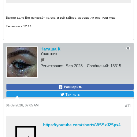
Всякое дело Бог приведёт на суд, и всё тайное, хорошо ли оно, или худо.
Екклесиаст 12:14.
Наташа К
Участник
Регистрация:
Sep 2023
Сообщений:
13315
Расшарить
Твитнуть
01-02-2026, 07:05 AM
#11
https://youtube.com/shorts/WSSxJ2Spx4I?si=ZcwW8TXbF7nuV4I3