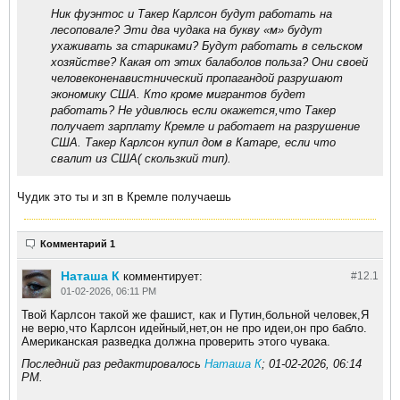
Ник фуэнтос и Такер Карлсон будут работать на
лесоповале? Эти два чудака на букву «м» будут
ухаживать за стариками? Будут работать в сельском
хозяйстве? Какая от этих балаболов польза? Они своей
человеконенавистнический пропагандой разрушают
экономику США. Кто кроме мигрантов будет
работать? Не удивлюсь если окажется,что Такер
получает зарплату Кремле и работает на разрушение
США. Такер Карлсон купил дом в Катаре, если что
свалит из США( скользкий тип).
Чудик это ты и зп в Кремле получаешь
Комментарий 1
Наташа К
комментирует:
#12.
1
01-02-2026, 06:11 PM
Твой Карлсон такой же фашист, как и Путин,больной человек,Я
не верю,что Карлсон идейный,нет,он не про идеи,он про бабло.
Американская разведка должна проверить этого чувака.
Последний раз редактировалось
Наташа К
;
01-02-2026, 06:14
PM
.