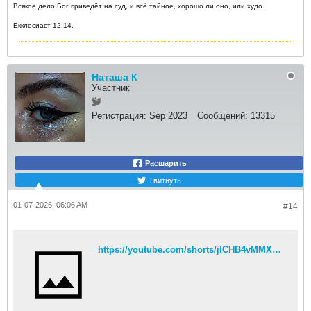
Всякое дело Бог приведёт на суд, и всё тайное, хорошо ли оно, или худо.
Екклесиаст 12:14.
Наташа К
Участник
Регистрация:
Sep 2023
Сообщений:
13315
Расшарить
Твитнуть
01-07-2026, 06:06 AM
#14
https://youtube.com/shorts/jlCHB4vMMX8?si=foIY21T2edtX45oy