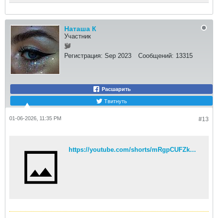
Наташа К
Участник
Регистрация:
Sep 2023
Сообщений:
13315
Расшарить
Твитнуть
01-06-2026, 11:35 PM
#13
https://youtube.com/shorts/mRgpCUFZkHk?si=azRaMVcXLNBy1l_S