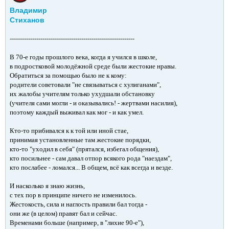
Владимир
Стиханов
-------------------------------------------------------------
В 70-е годы прошлого века, когда я учился в школе,
в подростковой молодёжной среде были жестокие нравы.
Обратиться за помощью было не к кому:
родители советовали "не связываться с хулиганами",
их жалобы учителям только ухудшали обстановку
(учителя сами могли - и оказывались! - жертвами насилия),
поэтому каждый выживал как мог - и как умел.
Кто-то прибивался к к той или иной стае,
принимая установленные там жестокие порядки,
кто-то "уходил в себя" (прятался, избегал общения),
кто посильнее - сам давал отпор всякого рода "наездам",
кто послабее - ломался... В общем, всё как всегда и везде.
И насколько я знаю жизнь,
с тех пор в принципе ничего не изменилось.
Жестокость, сила и наглость правили бал тогда -
они же (в целом) правят бал и сейчас.
Временами больше (например, в "лихие 90-е"),