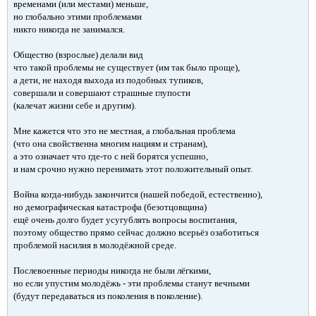
временами (или местами) меньше,
но глобально этими проблемами
никто никогда не занимался.
Общество (взрослые) делали вид
что такой проблемы не существует (им так было проще),
а дети, не находя выхода из подобных тупиков,
совершали и совершают страшные глупости
(калечат жизни себе и другим).
Мне кажется что это не местная, а глобальная проблема
(что она свойственна многим нациям и странам),
а это означает что где-то с ней борятся успешно,
и нам срочно нужно перенимать этот положительный опыт.
Война когда-нибудь закончится (нашей победой, естественно),
но демографическая катастрофа (безотцовщина)
ещё очень долго будет усугублять вопросы воспитания,
поэтому общество прямо сейчас должно всерьёз озаботиться
проблемой насилия в молодёжной среде.
Послевоенные периоды никогда не были лёгкими,
но если упустим молодёжь - эти проблемы станут вечными
(будут передаваться из поколения в поколение).