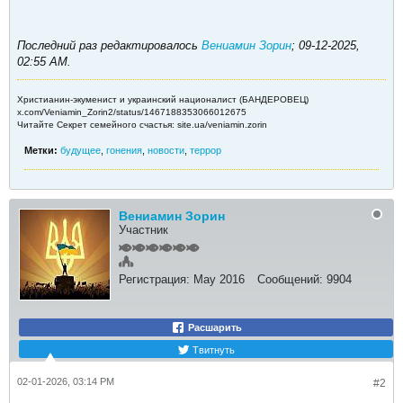
Последний раз редактировалось
Вениамин Зорин
;
09-12-2025,
02:55 AM
.
Христианин-экуменист и украинский националист (БАНДЕРОВЕЦ)
x.com/Veniamin_Zorin2/status/1467188353066012675
Читайте Секрет семейного счастья: site.ua/veniamin.zorin
Метки:
будущее
,
гонения
,
новости
,
террор
Вениамин Зорин
Участник
Регистрация:
May 2016
Сообщений:
9904
Расшарить
Твитнуть
02-01-2026, 03:14 PM
#2