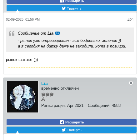
Расшарить
Твитнуть
02-09-2025, 01:56 PM
#21
Сообщение от
Lia
- рынок уже отреагировал - все бодренько, зеленое ))
а я сегодня на биржу даже не заходила, хотя в позиции.
рынок шатают )))
Lia
временно отключён
Регистрация:
Apr 2021
Сообщений:
4583
Расшарить
Твитнуть