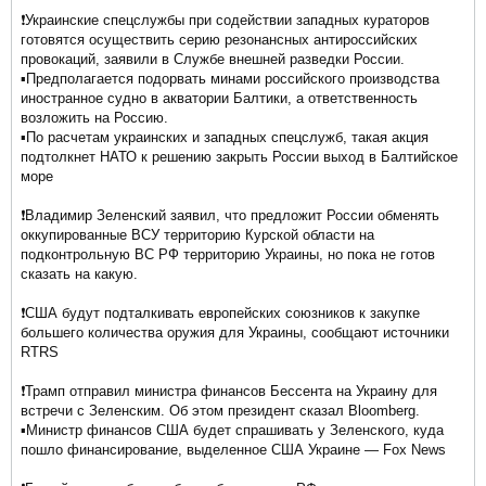
❗️Украинские спецслужбы при содействии западных кураторов
готовятся осуществить серию резонансных антироссийских
провокаций, заявили в Службе внешней разведки России.
▪️Предполагается подорвать минами российского производства
иностранное судно в акватории Балтики, а ответственность
возложить на Россию.
▪️По расчетам украинских и западных спецслужб, такая акция
подтолкнет НАТО к решению закрыть России выход в Балтийское
море
❗️Владимир Зеленский заявил, что предложит России обменять
оккупированные ВСУ территорию Курской области на
подконтрольную ВС РФ территорию Украины, но пока не готов
сказать на какую.
❗️США будут подталкивать европейских союзников к закупке
большего количества оружия для Украины, сообщают источники
RTRS
❗️Трамп отправил министра финансов Бессента на Украину для
встречи с Зеленским. Об этом президент сказал Bloomberg.
▪️Министр финансов США будет спрашивать у Зеленского, куда
пошло финансирование, выделенное США Украине — Fox News