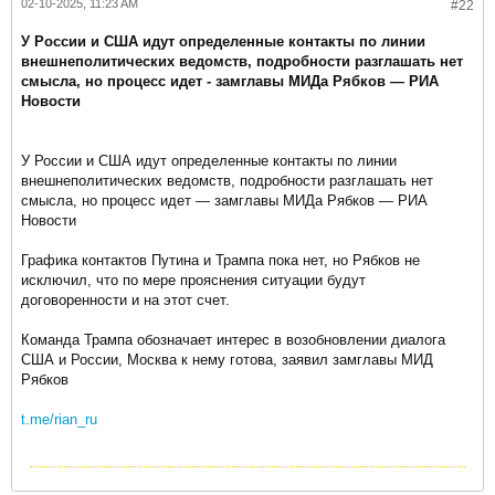
02-10-2025, 11:23 AM
#22
У России и США идут определенные контакты по линии
внешнеполитических ведомств, подробности разглашать нет
смысла, но процесс идет - замглавы МИДа Рябков — РИА
Новости
У России и США идут определенные контакты по линии
внешнеполитических ведомств, подробности разглашать нет
смысла, но процесс идет — замглавы МИДа Рябков — РИА
Новости
Графика контактов Путина и Трампа пока нет, но Рябков не
исключил, что по мере прояснения ситуации будут
договоренности и на этот счет.
Команда Трампа обозначает интерес в возобновлении диалога
США и России, Москва к нему готова, заявил замглавы МИД
Рябков
t.me/rian_ru