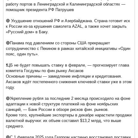
работу портов в Ленинградской и Калининградской областях —
помощник президента РФ Патрушев
🔴 Ухудшение отношений РФ и Азербайджана. Страна готовит иск
к России из-за крушения самолета AZAL, а также хочет закрыть
«Русский дом» в Баку.
🔴Панама под давлением со стороны США прекращает
сотрудничество с Пекином в рамках китайской инициативы «Один
пояс, один путь».
❗️ЦБ не будет повышать ставку в феврале, — прогнозирует глава
комитета Госдумы по фин.рынку Аксаков
Основные причины — замедление инфляции и кредитования.
Аксаков ждёт постепенного снижения ключевой ставки уже в этом
году.
🔵Укрепление рубля за последние 2 месяца происходило на фоне
адаптации к новой структуре платежей на фоне ноябрьских
санкций, — Банк России в обзоре рисков фин. рынков.
Кроме того, крупнейшие экспортеры в декабре нарастили продажи
валютной выручки: их объем составил $13,2 млрд, что выше
среднего.
🔵С 1 февраля 2025 года Газпром частично восстановил поставки