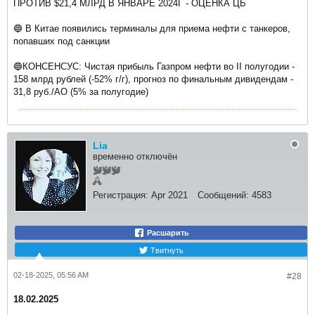
ПРОТИВ $21,4 МЛРД В ЯНВАРЕ 2024Г - ОЦЕНКА ЦБ
🔵 В Китае появились терминалы для приема нефти с танкеров,
попавших под санкции
🔵КОНСЕНСУС: Чистая прибыль Газпром нефти во II полугодии -
158 млрд рублей (-52% г/г), прогноз по финальным дивидендам -
31,8 руб./АО (5% за полугодие)
Lia
временно отключён
Регистрация:
Apr 2021
Сообщений:
4583
Расшарить
Твитнуть
02-18-2025, 05:56 AM
#28
18.02.2025