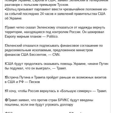
позиции Украины, Европы и США, заявил Зеленский в телефонном
разговоре с польским премьером Туском.
▪️Шольц призывает парламент ввести чрезвычайное положение из-
за событий последних 24 часов и заявлений правительства США
об Украине.
❗️Трамп четко сказал Зеленскому отказаться от надежды вернуть
территории, находящиеся под контролем России. Он шокировал
Европу мирным планом — Politico.
❗️Зеленский отказался подписывать финансовое соглашение по
редкоземельным ископаемым, предложенное министром
финансов США Бессентом, — CNN.
❗️США будут продолжать оказывать помощь Украине, «иначе Путин
бы подумал, что он выиграл», — Трамп.
❗️Встреча Путина и Трампа пройдет раньше их возможных визитов
в США и РФ — Песков
❗️Я хочу, чтобы Россия вернулась в «Большую семерку» — Трамп.
🔴Трамп заявил, что против стран БРИКС будут введены
пошлины, если они будут угрожать доллару