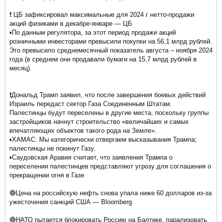
❗️ ЦБ зафиксировал максимальные для 2024 г нетто-продажи
акций физиками в декабре-январе — ЦБ
▪️По данным регулятора, за этот период продажи акций
розничными инвесторами превысили покупки на 56,1 млрд рублей.
Это превысило среднемесячный показатель августа – ноября 2024
года (в среднем они продавали бумаги на 15,7 млрд рублей в
месяц).
❗️Дональд Трамп заявил, что после завершения боевых действий
Израиль передаст сектор Газа Соединенным Штатам.
Палестинцы будут переселены в другие места, поскольку группы
застройщиков начнут строительство «величайших и самых
впечатляющих объектов такого рода на Земле».
▪️ХАМАС: Мы категорически отвергаем высказывания Трампа;
палестинцы не покинут Газу.
▪️Саудовская Аравия считает, что заявления Трампа о
переселении палестинцев представляют угрозу для соглашения о
прекращении огня в Газе
🔴Цена на российскую нефть снова упала ниже 60 долларов из-за
ужесточения санкций США — Bloomberg
🔴НАТО пытается блокировать Россию на Балтике, парализовать