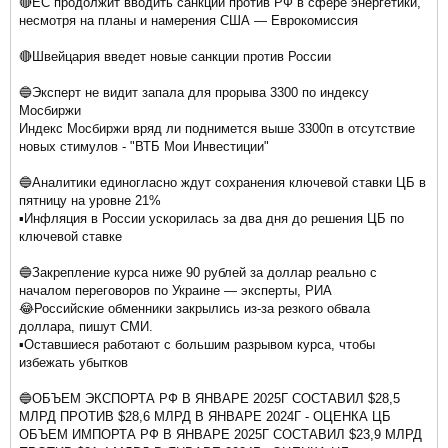
🔴ЕС продолжит вводить санкции против РФ в сфере энергетики,
несмотря на планы и намерения США — Еврокомиссия
🔴Швейцария введет новые санкции против России
🔵Эксперт не видит запала для прорыва 3300 по индексу
Мосбиржи
Индекс Мосбиржи вряд ли поднимется выше 3300п в отсутствие
новых стимулов - "ВТБ Мои Инвестиции"
🔵Аналитики единогласно ждут сохранения ключевой ставки ЦБ в
пятницу на уровне 21%
▪️Инфляция в России ускорилась за два дня до решения ЦБ по
ключевой ставке
🔵Закрепление курса ниже 90 рублей за доллар реально с
началом переговоров по Украине — эксперты, РИА
😂Российские обменники закрылись из-за резкого обвала
доллара, пишут СМИ.
▪️Оставшиеся работают с большим разрывом курса, чтобы
избежать убытков
🔵ОБЪЕМ ЭКСПОРТА РФ В ЯНВАРЕ 2025Г СОСТАВИЛ $28,5
МЛРД ПРОТИВ $28,6 МЛРД В ЯНВАРЕ 2024Г - ОЦЕНКА ЦБ
ОБЪЕМ ИМПОРТА РФ В ЯНВАРЕ 2025Г СОСТАВИЛ $23,9 МЛРД