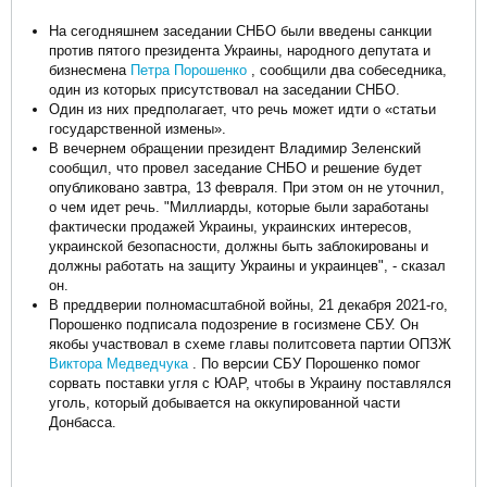
На сегодняшнем заседании СНБО были введены санкции
против пятого президента Украины, народного депутата и
бизнесмена
Петра Порошенко
, сообщили два собеседника,
один из которых присутствовал на заседании СНБО.
Один из них предполагает, что речь может идти о «статьи
государственной измены».
В вечернем обращении президент Владимир Зеленский
сообщил, что провел заседание СНБО и решение будет
опубликовано завтра, 13 февраля. При этом он не уточнил,
о чем идет речь. "Миллиарды, которые были заработаны
фактически продажей Украины, украинских интересов,
украинской безопасности, должны быть заблокированы и
должны работать на защиту Украины и украинцев", - сказал
он.
В преддверии полномасштабной войны, 21 декабря 2021-го,
Порошенко подписала подозрение в госизмене СБУ. Он
якобы участвовал в схеме главы политсовета партии ОПЗЖ
Виктора Медведчука
. По версии СБУ Порошенко помог
сорвать поставки угля с ЮАР, чтобы в Украину поставлялся
уголь, который добывается на оккупированной части
Донбасса.