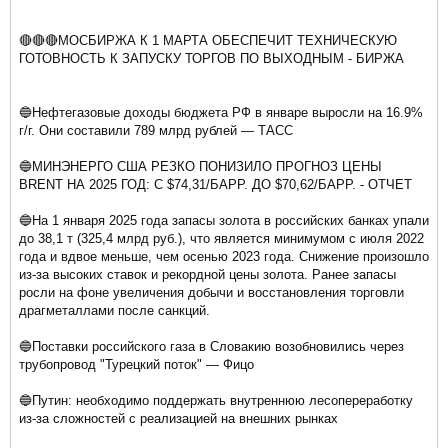
🔴🔴🔴МОСБИРЖА К 1 МАРТА ОБЕСПЕЧИТ ТЕХНИЧЕСКУЮ
ГОТОВНОСТЬ К ЗАПУСКУ ТОРГОВ ПО ВЫХОДНЫМ - БИРЖА
🔵Нефтегазовые доходы бюджета РФ в январе выросли на 16.9%
г/г. Они составили 789 млрд рублей — ТАСС
🔵МИНЭНЕРГО США РЕЗКО ПОНИЗИЛО ПРОГНОЗ ЦЕНЫ
BRENT НА 2025 ГОД: С $74,31/БАРР. ДО $70,62/БАРР. - ОТЧЕТ
🔵На 1 января 2025 года запасы золота в российских банках упали
до 38,1 т (325,4 млрд руб.), что является минимумом с июля 2022
года и вдвое меньше, чем осенью 2023 года. Снижение произошло
из-за высоких ставок и рекордной цены золота. Ранее запасы
росли на фоне увеличения добычи и восстановления торговли
драгметаллами после санкций.
🔵Поставки российского газа в Словакию возобновились через
трубопровод "Турецкий поток" — Фицо
🔵Путин: необходимо поддержать внутреннюю лесопереработку
из-за сложностей с реализацией на внешних рынках