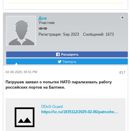
Дов
Участник
Регистрация:
Sep 2023
Сообщений:
1673
Расшарить
Твитнуть
02-06-2025, 05:51 PM
#17
Патрушев заявил о попытке НАТО парализовать работу
российских портов на Балтике.
DDoS-Guard
https://iz.ru/1835112/2025-02-06/patrushev-zaiavil-o-popytke-nato-paralizovat-rabotu-rossiiskikh-portov-na-baltike