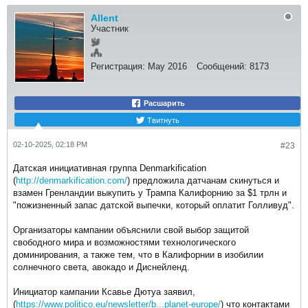
Allent
Участник
Регистрация:
May 2016
Сообщений:
8173
Расшарить
Твитнуть
02-10-2025, 02:18 PM
#23
Датская инициативная группа Denmarkification
(
http://denmarkification.com/
) предложила датчанам скинуться и
взамен Гренландии выкупить у Трампа Калифорнию за $1 трлн и
"пожизненный запас датской выпечки, который оплатит Голливуд".
Организаторы кампании объяснили свой выбор защитой
свободного мира и возможностями технологического
доминирования, а также тем, что в Калифорнии в изобилии
солнечного света, авокадо и Диснейленд.
Инициатор кампании Ксавье Дютуа заявил,
(
https://www.politico.eu/newsletter/b...planet-europe/
) что контактами