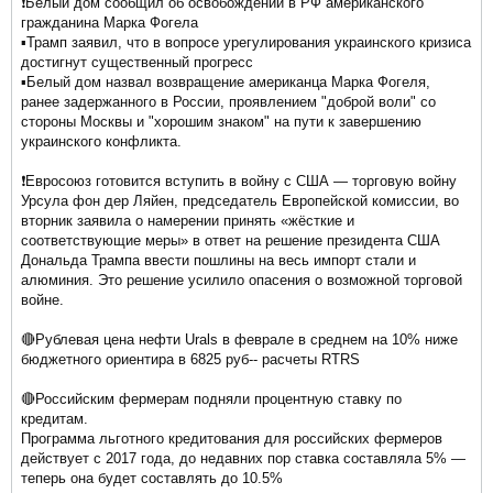
❗️Белый дом сообщил об освобождении в РФ американского
гражданина Марка Фогела
▪️Трамп заявил, что в вопросе урегулирования украинского кризиса
достигнут существенный прогресс
▪️Белый дом назвал возвращение американца Марка Фогеля,
ранее задержанного в России, проявлением "доброй воли" со
стороны Москвы и "хорошим знаком" на пути к завершению
украинского конфликта.
❗️Евросоюз готовится вступить в войну с США — торговую войну
Урсула фон дер Ляйен, председатель Европейской комиссии, во
вторник заявила о намерении принять «жёсткие и
соответствующие меры» в ответ на решение президента США
Дональда Трампа ввести пошлины на весь импорт стали и
алюминия. Это решение усилило опасения о возможной торговой
войне.
🔴Рублевая цена нефти Urals в феврале в среднем на 10% ниже
бюджетного ориентира в 6825 руб-- расчеты RTRS
🔴Российским фермерам подняли процентную ставку по
кредитам.
Программа льготного кредитования для российских фермеров
действует с 2017 года, до недавних пор ставка составляла 5% —
теперь она будет составлять до 10.5%