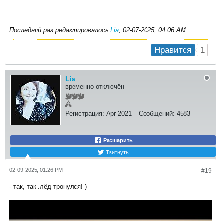
Последний раз редактировалось
Lia
;
02-07-2025, 04:06 AM
.
1
Нравится
Lia
временно отключён
Регистрация:
Apr 2021
Сообщений:
4583
Расшарить
Твитнуть
02-09-2025, 01:26 PM
#19
- так, так..лёд тронулся! )