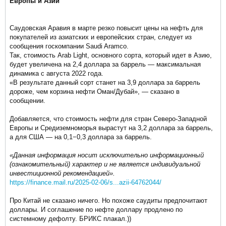
Европы и Азии
Саудовская Аравия в марте резко повысит цены на нефть для
покупателей из азиатских и европейских стран, следует из
сообщения госкомпании Saudi Aramco.
​Так, стоимость Arab Light, основного сорта, который идет в Азию,
будет увеличена на 2,4 доллара за баррель — максимальная
динамика с августа 2022 года.
«В результате данный сорт станет на 3,9 доллара за баррель
дороже, чем корзина нефти Оман/Дубай», — сказано в
сообщении.
Добавляется, что стоимость нефти для стран Северо-Западной
Европы и Средиземноморья вырастут на 3,2 доллара за баррель,
а для США — на 0,1−0,3 доллара за баррель.
«Данная информация носит исключительно информационный
(ознакомительный) характер и не является индивидуальной
инвестиционной рекомендацией».
https://finance.mail.ru/2025-02-06/s...azii-64762044/
Про Китай не сказано ничего. Но похоже саудиты предпочитают
доллары. И соглашение по нефте доллару продлено по
системному дефолту. БРИКС плакал.))