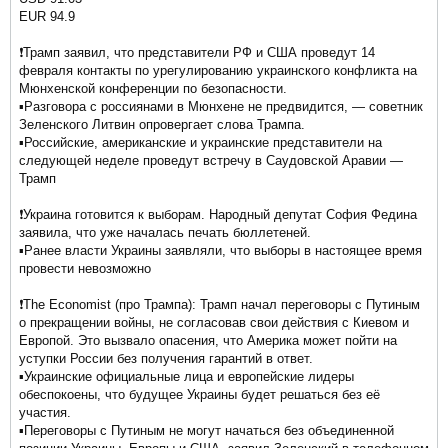
EUR 94.9
❗️Трамп заявил, что представители РФ и США проведут 14
февраля контакты по урегулированию украинского конфликта на
Мюнхенской конференции по безопасности.
▪️Разговора с россиянами в Мюнхене не предвидится, — советник
Зеленского Литвин опровергает слова Трампа.
▪️Российские, американские и украинские представители на
следующей неделе проведут встречу в Саудовской Аравии —
Трамп
❗️Украина готовится к выборам. Народный депутат София Федина
заявила, что уже началась печать бюллетеней.
▪️Ранее власти Украины заявляли, что выборы в настоящее время
провести невозможно
❗️The Economist (про Трампа): Трамп начал переговоры с Путиным
о прекращении войны, не согласовав свои действия с Киевом и
Европой. Это вызвало опасения, что Америка может пойти на
уступки России без получения гарантий в ответ.
▪️Украинские официальные лица и европейские лидеры
обеспокоены, что будущее Украины будет решаться без её
участия.
▪️Переговоры с Путиным не могут начаться без объединенной