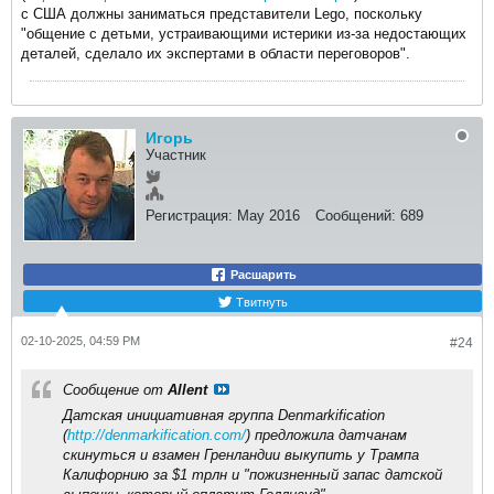
с США должны заниматься представители Lego, поскольку
"общение с детьми, устраивающими истерики из-за недостающих
деталей, сделало их экспертами в области переговоров".​
Игорь
Участник
Регистрация:
May 2016
Сообщений:
689
Расшарить
Твитнуть
02-10-2025, 04:59 PM
#24
Сообщение от
Allent
Датская инициативная группа Denmarkification
(
http://denmarkification.com/
) предложила датчанам
скинуться и взамен Гренландии выкупить у Трампа
Калифорнию за $1 трлн и "пожизненный запас датской