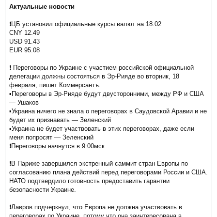
Актуальные новости
❗️ЦБ установил официальные курсы валют на 18.02
CNY 12.49
USD 91.43
EUR 95.08
❗️ Переговоры по Украине с участием российской официальной
делегации должны состояться в Эр-Рияде во вторник, 18
февраля, пишет Коммерсантъ.
▪️Переговоры в Эр-Рияде будут двусторонними, между РФ и США
— Ушаков
▪️Украина ничего не знала о переговорах в Саудовской Аравии и не
будет их признавать — Зеленский
▪️Украина не будет участвовать в этих переговорах, даже если
меня попросят — Зеленский
❗️Переговоры начнутся в 9:00мск
❗️В Париже завершился экстренный саммит стран Европы по
согласованию плана действий перед переговорами России и США.
НАТО подтвердило готовность предоставить гарантии
безопасности Украине.
❗️Лавров подчеркнул, что Европа не должна участвовать в
переговорах по Украине, потому что она заинтересована в