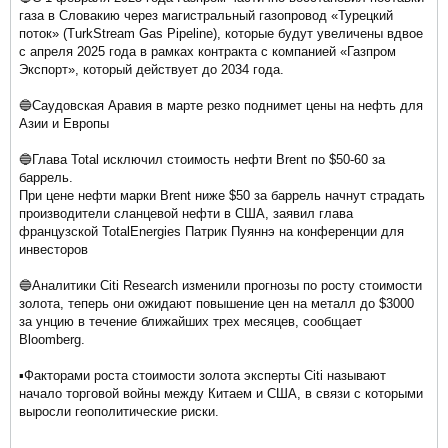
газа в Словакию через магистральный газопровод «Турецкий
поток» (TurkStream Gas Pipeline), которые будут увеличены вдвое
с апреля 2025 года в рамках контракта с компанией «Газпром
Экспорт», который действует до 2034 года.
🔵Саудовская Аравия в марте резко поднимет цены на нефть для
Азии и Европы
🔵Глава Total исключил стоимость нефти Brent по $50-60 за
баррель.
При цене нефти марки Brent ниже $50 за баррель начнут страдать
производители сланцевой нефти в США, заявил глава
французской TotalEnergies Патрик Пуяннэ на конференции для
инвесторов
🔵Аналитики Citi Research изменили прогнозы по росту стоимости
золота, теперь они ожидают повышение цен на металл до $3000
за унцию в течение ближайших трех месяцев, сообщает
Bloomberg.
▪️Факторами роста стоимости золота эксперты Citi называют
начало торговой войны между Китаем и США, в связи с которыми
выросли геополитические риски.