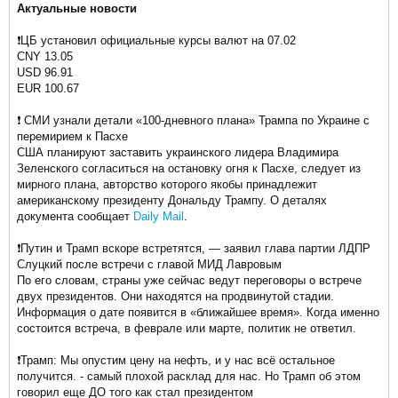
Актуальные новости
❗️ЦБ установил официальные курсы валют на 07.02
CNY 13.05
USD 96.91
EUR 100.67
❗️ СМИ узнали детали «100-дневного плана» Трампа по Украине с
перемирием к Пасхе
США планируют заставить украинского лидера Владимира
Зеленского согласиться на остановку огня к Пасхе, следует из
мирного плана, авторство которого якобы принадлежит
американскому президенту Дональду Трампу. О деталях
документа сообщает
Daily Mail
.​
❗️Путин и Трамп вскоре встретятся, — заявил глава партии ЛДПР
Слуцкий после встречи с главой МИД Лавровым
По его словам, страны уже сейчас ведут переговоры о встрече
двух президентов. Они находятся на продвинутой стадии.
Информация о дате появится в «ближайшее время». Когда именно
состоится встреча, в феврале или марте, политик не ответил.
❗️Трамп: Мы опустим цену на нефть, и у нас всё остальное
получится. - самый плохой расклад для нас. Но Трамп об этом
говорил еще ДО того как стал президентом