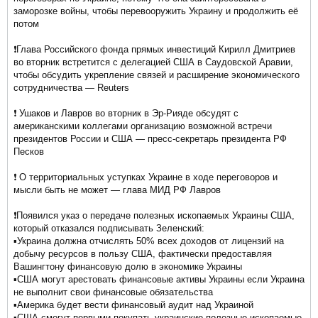
заморозке войны, чтобы перевооружить Украину и продолжить её
потом
❗️Глава Российского фонда прямых инвестиций Кирилл Дмитриев
во вторник встретится с делегацией США в Саудовской Аравии,
чтобы обсудить укрепление связей и расширение экономического
сотрудничества — Reuters
❗️ Ушаков и Лавров во вторник в Эр-Рияде обсудят с
американскими коллегами организацию возможной встречи
президентов России и США — пресс-секретарь президента РФ
Песков
❗️ О территориальных уступках Украине в ходе переговоров и
мысли быть не может — глава МИД РФ Лавров
❗️Появился указ о передаче полезных ископаемых Украины США,
который отказался подписывать Зеленский:
▪️Украина должна отчислять 50% всех доходов от лицензий на
добычу ресурсов в пользу США, фактически предоставляя
Вашингтону финансовую долю в экономике Украины
▪️США могут арестовать финансовые активы Украины если Украина
не выполнит свои финансовые обязательства
▪️Америка будет вести финансовый аудит над Украиной
▪️США смогут первыми покупать украинские полезные ископаемые,