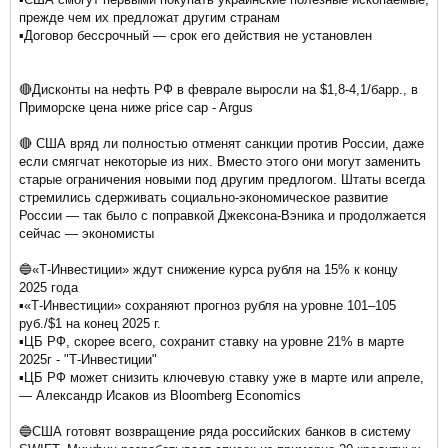
прежде чем их предложат другим странам
▪️Договор бессрочный — срок его действия не установлен
🔴Дисконты на нефть РФ в феврале выросли на $1,8-4,1/барр., в
Приморске цена ниже price cap - Argus
🔴 США вряд ли полностью отменят санкции против России, даже
если смягчат некоторые из них. Вместо этого они могут заменить
старые ограничения новыми под другим предлогом. Штаты всегда
стремились сдерживать социально-экономическое развитие
России — так было с поправкой Джексона-Вэника и продолжается
сейчас — экономисты
🔵«Т-Инвестиции» ждут снижение курса рубля на 15% к концу
2025 года
▪️«Т-Инвестиции» сохраняют прогноз рубля на уровне 101–105
руб./$1 на конец 2025 г.
▪️ЦБ РФ, скорее всего, сохранит ставку на уровне 21% в марте
2025г - "Т-Инвестиции"
▪️ЦБ РФ может снизить ключевую ставку уже в марте или апреле,
— Александр Исаков из Bloomberg Economics
🔵США готовят возвращение ряда российских банков в систему