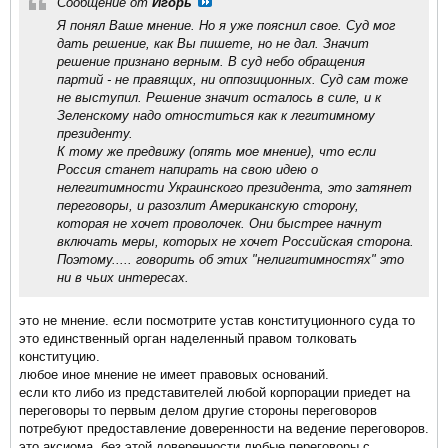
Сообщение от
Игорь
Я понял Ваше мнение. Но я уже пояснил свое. Суд мог
дать решение, как Вы пишете, но не дал. Значит
решение признано верным. В суд небо обращения
партий - не правящих, ни оппозиционных. Суд сам тоже
не выступил. Решение значит осталось в силе, и к
Зеленскому надо отноститься как к легитимному
президенту.
К тому же предвижу (опять мое мнение), что если
Россия станет напирать на свою идею о
нелегитимности Украинского президента, это затянет
переговоры, и разозлит Американскую сторону,
которая не хочет проволочек. Они быстрее начнут
включать меры, которых не хочет Российская сторона.
Поэтому..... говорить об этих "нелигитимностях" это
ни в чьих интересах.
это не мнение. если посмотрите устав конституционного суда то
это единственный орган наделенный правом толковать
конституцию.
любое иное мнение не имеет правовых оснований.
если кто либо из представителей любой корпорации приедет на
переговоры то первым делом другие стороны переговоров
потребуют предоставление доверенности на ведение переговоров.
это аксиома. без этой доверенности любые переговоры с