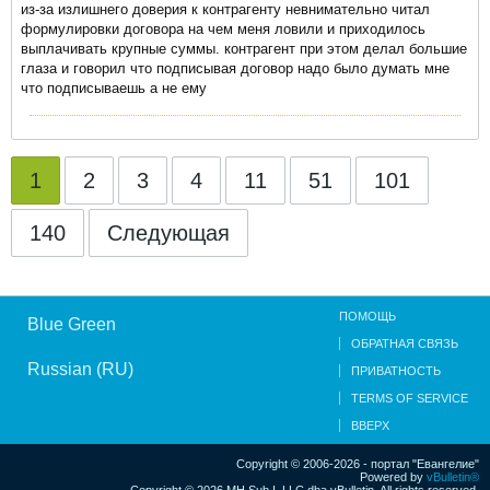
из-за излишнего доверия к контрагенту невнимательно читал
формулировки договора на чем меня ловили и приходилось
выплачивать крупные суммы. контрагент при этом делал большие
глаза и говорил что подписывая договор надо было думать мне
что подписываешь а не ему
1
2
3
4
11
51
101
140
Следующая
ПОМОЩЬ
Blue Green
ОБРАТНАЯ СВЯЗЬ
Russian (RU)
ПРИВАТНОСТЬ
TERMS OF SERVICE
ВВЕРХ
Copyright © 2006-2026 - портал "Евангелие"
Powered by
vBulletin®