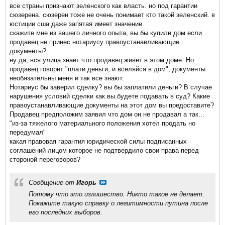
все страны признают зеленского как власть. но под гарантии
сюзерена. сюзерен тоже не очень понимает кто такой зеленский. в
юстиции сша даже запятая имеет значение.
скажите мне из вашего личного опыта, вы бы купили дом если
продавец не принес нотариусу правоустанавливающие
документы?
ну да, вся улица знает что продавец живет в этом доме. Но
продавец говорит "плати деньги, и вселяйся в дом", документы
необязательны меня и так все знают.
Нотариус бы заверил сделку? вы бы заплатили деньги? В случае
нарушения условий сделки как вы будете подавать в суд? Какие
правоустанавливающие документы на этот дом вы предоставите?
Продавец предположим заявил что дом он не продавал а так...
"из-за тяжелого материального положения хотел продать но
передумал"
какая правовая гарантия юридической силы подписанных
соглашений лицом которое не подтвердило свои права перед
стороной переговоров?
Сообщение от
Игорь
Потому что это излишество. Никто такое не делает.
Покажите такую справку о легитимности путина после
его последних выборов.