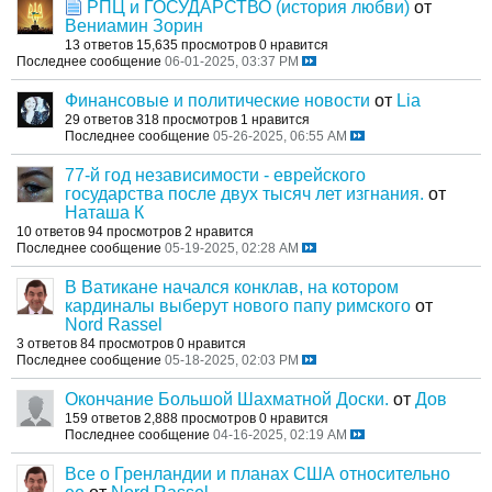
РПЦ и ГОСУДАРСТВО (история любви)
от
Вениамин Зорин
13 ответов
15,635 просмотров
0 нравится
Последнее сообщение
06-01-2025, 03:37 PM
Финансовые и политические новости
от
Lia
29 ответов
318 просмотров
1 нравится
Последнее сообщение
05-26-2025, 06:55 AM
77-й год независимости - еврейского
государства после двух тысяч лет изгнания.
от
Наташа К
10 ответов
94 просмотров
2 нравится
Последнее сообщение
05-19-2025, 02:28 AM
В Ватикане начался конклав, на котором
кардиналы выберут нового папу римского
от
Nord Rassel
3 ответов
84 просмотров
0 нравится
Последнее сообщение
05-18-2025, 02:03 PM
Окончание Большой Шахматной Доски.
от
Дов
159 ответов
2,888 просмотров
0 нравится
Последнее сообщение
04-16-2025, 02:19 AM
Все о Гренландии и планах США относительно