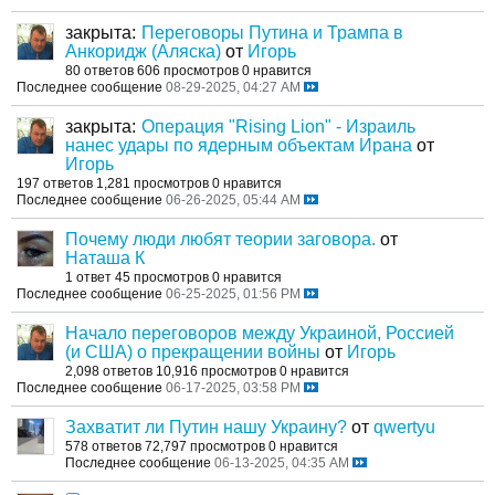
закрыта:
Переговоры Путина и Трампа в
Анкоридж (Аляска)
от
Игорь
80 ответов
606 просмотров
0 нравится
Последнее сообщение
08-29-2025, 04:27 AM
закрыта:
Операция "Rising Lion" - Израиль
нанес удары по ядерным объектам Ирана
от
Игорь
197 ответов
1,281 просмотров
0 нравится
Последнее сообщение
06-26-2025, 05:44 AM
Почему люди любят теории заговора.
от
Наташа К
1 ответ
45 просмотров
0 нравится
Последнее сообщение
06-25-2025, 01:56 PM
Начало переговоров между Украиной, Россией
(и США) о прекращении войны
от
Игорь
2,098 ответов
10,916 просмотров
0 нравится
Последнее сообщение
06-17-2025, 03:58 PM
Захватит ли Путин нашу Украину?
от
qwertyu
578 ответов
72,797 просмотров
0 нравится
Последнее сообщение
06-13-2025, 04:35 AM