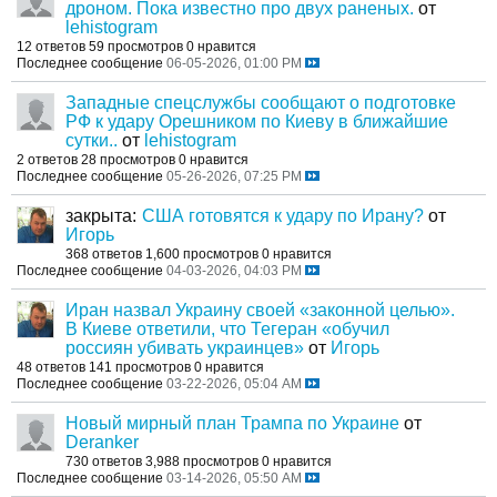
дроном. Пока известно про двух раненых.
от
lehistogram
12 ответов
59 просмотров
0 нравится
Последнее сообщение
06-05-2026, 01:00 PM
Западные спецслужбы сообщают о подготовке
РФ к удару Орешником по Киеву в ближайшие
сутки..
от
lehistogram
2 ответов
28 просмотров
0 нравится
Последнее сообщение
05-26-2026, 07:25 PM
закрыта:
США готовятся к удару по Ирану?
от
Игорь
368 ответов
1,600 просмотров
0 нравится
Последнее сообщение
04-03-2026, 04:03 PM
Иран назвал Украину своей «законной целью».
В Киеве ответили, что Тегеран «обучил
россиян убивать украинцев»
от
Игорь
48 ответов
141 просмотров
0 нравится
Последнее сообщение
03-22-2026, 05:04 AM
Новый мирный план Трампа по Украине
от
Deranker
730 ответов
3,988 просмотров
0 нравится
Последнее сообщение
03-14-2026, 05:50 AM