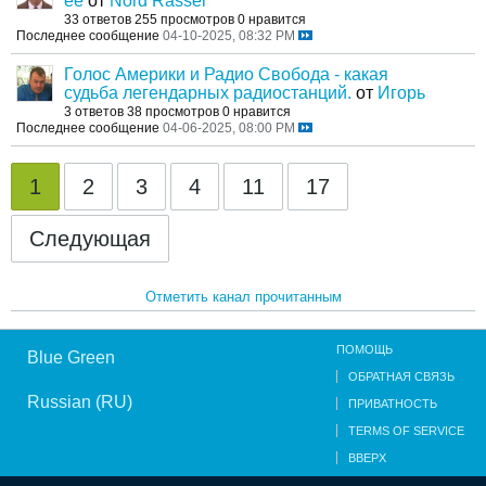
ее
от
Nord Rassel
33 ответов
255 просмотров
0 нравится
Последнее сообщение
04-10-2025, 08:32 PM
Голос Америки и Радио Свобода - какая
судьба легендарных радиостанций.
от
Игорь
3 ответов
38 просмотров
0 нравится
Последнее сообщение
04-06-2025, 08:00 PM
1
2
3
4
11
17
Следующая
Отметить канал прочитанным
ПОМОЩЬ
Blue Green
ОБРАТНАЯ СВЯЗЬ
Russian (RU)
ПРИВАТНОСТЬ
TERMS OF SERVICE
ВВЕРХ