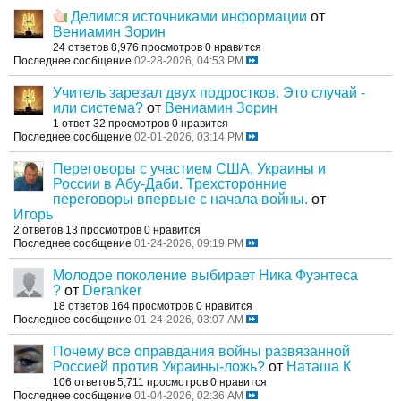
Делимся источниками информации
от
Вениамин Зорин
24 ответов
8,976 просмотров
0 нравится
Последнее сообщение
02-28-2026, 04:53 PM
Учитель зарезал двух подростков. Это случай -
или система?
от
Вениамин Зорин
1 ответ
32 просмотров
0 нравится
Последнее сообщение
02-01-2026, 03:14 PM
Переговоры с участием США, Украины и
России в Абу-Даби. Трехсторонние
переговоры впервые с начала войны.
от
Игорь
2 ответов
13 просмотров
0 нравится
Последнее сообщение
01-24-2026, 09:19 PM
Молодое поколение выбирает Ника Фуэнтеса
?
от
Deranker
18 ответов
164 просмотров
0 нравится
Последнее сообщение
01-24-2026, 03:07 AM
Почему все оправдания войны развязанной
Россией против Украины-ложь?
от
Наташа К
106 ответов
5,711 просмотров
0 нравится
Последнее сообщение
01-04-2026, 02:36 AM