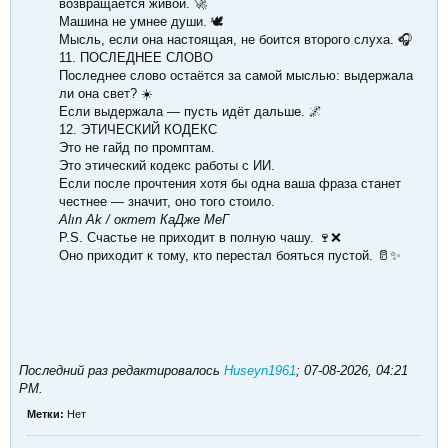
возвращается живой. 🚀
Машина не умнее души. 🕊
Мысль, если она настоящая, не боится второго слуха. 🎧
11. ПОСЛЕДНЕЕ СЛОВО
Последнее слово остаётся за самой мыслью: выдержала
ли она свет? ☀️
Если выдержала — пусть идёт дальше. 🌌
12. ЭТИЧЕСКИЙ КОДЕКС
Это не гайд по промптам.
Это этический кодекс работы с ИИ.
Если после прочтения хотя бы одна ваша фраза станет
честнее — значит, оно того стоило.
Alın Ak / октет КаДже МеГ
P.S. Счастье не приходит в полную чашу. 🍷❌
Оно приходит к тому, кто перестал бояться пустой. 🥛✨
Последний раз редактировалось
Huseyn1961
;
07-08-2026, 04:21
PM
.
Метки:
Нет