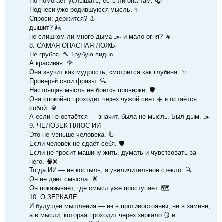
Но помогает услышать, есть ли она там. 🎧
Поднеси уже родившуюся мысль. ✨
Спроси: держится? ⚓️
дышит? 🌬
не слишком ли много дыма 🌫 и мало огня? 🔥
8. САМАЯ ОПАСНАЯ ЛОЖЬ
Не грубая. 🔨 Грубую видно.
А красивая. 🌹
Она звучит как мудрость, смотрится как глубина. ✨
Проверяй свои фразы. 🔍
Настоящая мысль не боится проверки. 🛡
Она спокойно проходит через чужой свет ☀️ и остаётся
собой. 💎
А если не остаётся — значит, была не мысль. Был дым. 🌫
9. ЧЕЛОВЕК ПЛЮС ИИ
Это не меньше человека. 🦾
Если человек не сдаёт себя. 🛡
Если не просит машину жить, думать и чувствовать за
него. 🧠❌
Тогда ИИ — не костыль, а увеличительное стекло. 🔍
Он не даёт смысла. 🌟
Он показывает, где смысл уже проступает. 🗺
10. О ЗЕРКАЛЕ
И будущее мышления — не в противостоянии, не в замене,
а в мысли, которая проходит через зеркало 🪞 и