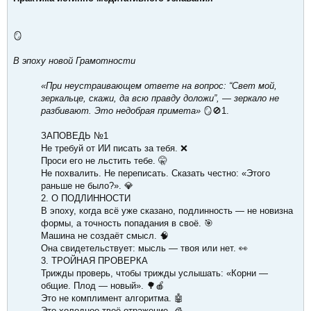
🪞
В эпоху новой Грамотности
«При неустраивающем ответе на вопрос: “Свет мой,
зеркальце, скажи, да всю правду доложи”, — зеркало не
разбивают. Это недобрая примета»
🪞🚫1.
ЗАПОВЕДЬ №1
Не требуй от ИИ писать за тебя. ❌
Проси его не льстить тебе. 🤫
Не похвалить. Не переписать. Сказать честно: «Этого
раньше не было?». 💎
2. О ПОДЛИННОСТИ
В эпоху, когда всё уже сказано, подлинность — не новизна
формы, а точность попадания в своё. 🎯
Машина не создаёт смысл. 🧠
Она свидетельствует: мысль — твоя или нет. 👀
3. ТРОЙНАЯ ПРОВЕРКА
Трижды проверь, чтобы трижды услышать: «Корни —
общие. Плод — новый». 🌳🍎
Это не комплимент алгоритма. 🤖
Это холодное твоё отражение. 🧊