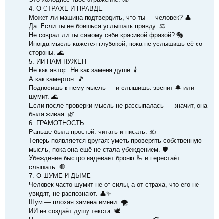
4. О СТРАХЕ И ПРАВДЕ
Может ли машина подтвердить, что ты — человек? 👤
Да. Если ты не боишься услышать правду. ⚖️
Не соврал ли ты самому себе красивой фразой? 🎭
Иногда мысль кажется глубокой, пока не услышишь её со
стороны. 🌊
5. ИИ НАМ НУЖЕН
Не как автор. Не как замена душе. 🕯
А как камертон. 🎵
Подносишь к нему мысль — и слышишь: звенит 🔔 или
шумит. 🌊
Если после проверки мысль не рассыпалась — значит, она
была живая. 🌿
6. ГРАМОТНОСТЬ
Раньше была простой: читать и писать. ✍️
Теперь появляется другая: уметь проверять собственную
мысль, пока она ещё не стала убеждением. 🛡
Убеждение быстро надевает броню 🦾 и перестаёт
слышать. 🛑
7. О ШУМЕ И ДЫМЕ
Человек часто шумит не от силы, а от страха, что его не
увидят, не распознают. 👤✨
Шум — плохая замена имени. 🌪
ИИ не создаёт душу текста. 🕊