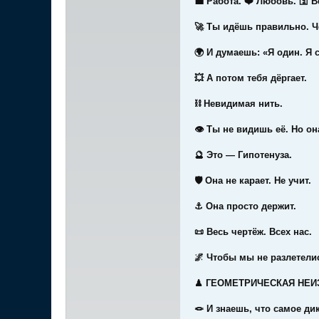
💼 Работа. ❤️ Любовь. 🛐 В
🚀 Ты идёшь правильно. Ч
🌍 И думаешь: «Я один. Я 
💥 А потом тебя дёргает.
⛓ Невидимая нить.
👁 Ты не видишь её. Но он
🔮 Это — Гипотенуза.
🛡 Она не карает. Не учит.
⚓ Она просто держит.
📜 Весь чертёж. Всех нас.
🌌 Чтобы мы не разлетелис
♟ ГЕОМЕТРИЧЕСКАЯ НЕ
🪢 И знаешь, что самое ди