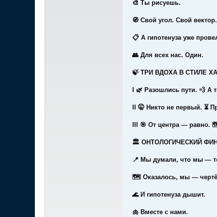
🎨 Ты рисуешь.
🧭 Свой угол. Свой вектор.
📋 А гипотенуза уже провел
👥 Для всех нас. Один.
🍃 ТРИ ВДОХА В СТИЛЕ Х
I 🌿 Разошлись пути. 💨 А 
II 🤫 Никто не первый. ⏳ П
III 🎯 От центра — равно.
🏛 ОНТОЛОГИЧЕСКИЙ ФИ
📍 Мы думали, что мы — т
🗺 Оказалось, мы — чертё
🌊 И гипотенуза дышит.
🫁 Вместе с нами.