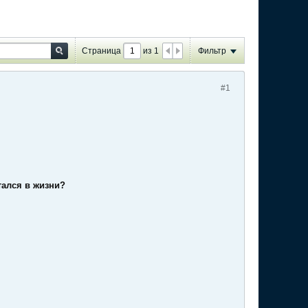
Страница
из
1
Фильтр
#1
тался в жизни?