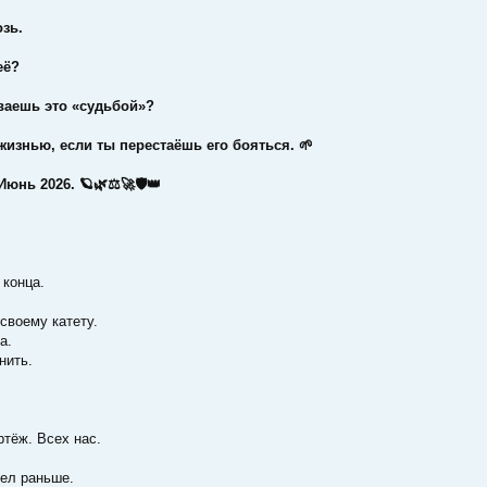
зь.
её?
ваешь это «судьбой»?
 жизнью, если ты перестаёшь его бояться. 🌱
Июнь 2026. 🪐🌿⚖️🚀🛡️👑
 конца.
своему катету.
а.
нить.
ртёж. Всех нас.
пел раньше.