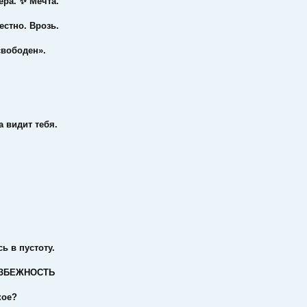
ера. ✨ Мечта.
естно. Врозь.
свободен».
а видит тебя.
ь в пустоту.
ИЗБЕЖНОСТЬ
кое?