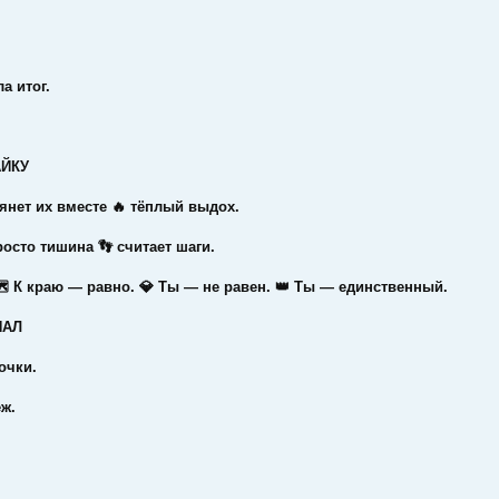
а итог.
АЙКУ
тянет их вместе 🔥 тёплый выдох.
росто тишина 👣 считает шаги.
 🗺 К краю — равно. 💎 Ты — не равен. 👑 Ты — единственный.
НАЛ
очки.
ж.