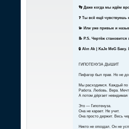
👣 Даже когда мы идём вро
❓ Ты всё ещё чувствуешь 
💫 Или уже привык и назы
📝 P.S. Чертёж становится
🔒 Alın Ak | KaJe MeG Баку. 
ГИПОТЕНУЗА ДЫШИТ
Пифагор был прав. Но не до
Мы расходимся. Каждый по 
Работа. Любовь. Вера. Мечт
А потом дёргает невидимая 
Это — Гипотенуза.
Она не карает. Не учит.
Она просто держит. Весь че
Никто не опоздал. Он не ус