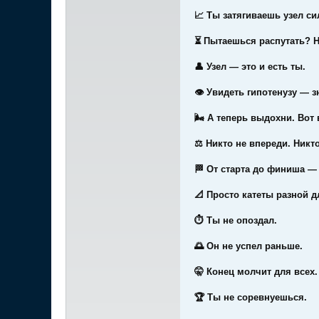
📈 Ты затягиваешь узел си
⏳ Пытаешься распутать? Н
👤 Узел — это и есть ты.
👁 Увидеть гипотенузу — з
🌬 А теперь выдохни. Вот 
⚖️ Никто не впереди. Никто
🏁 От старта до финиша — 
📐 Просто катеты разной 
⏱ Ты не опоздал.
🌅 Он не успел раньше.
🤫 Конец молчит для всех.
🏆 Ты не соревнуешься.