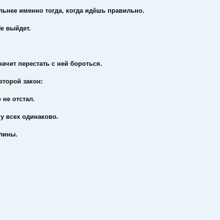
льнее именно тогда, когда идёшь правильно.
е выйдет.
начит перестать с ней бороться.
второй закон:
 не отстал.
у всех одинаково.
длины.