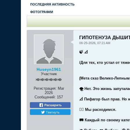
ПОСЛЕДНЯЯ АКТИВНОСТЬ
ФОТОГРАФИИ
ГИПОТЕНУЗА ДЫШИТ:
06-25-2026, 07:21 AM
🍃 📐
/Для тех, кто устал от тяже
Huseyn1961
Участник
(Мета сказ Велико-Лепным
Регистрация:
Mar
🌪 Нет. Это жизнь запутала
2026
Сообщений:
157
📐 Пифагор был прав. Но н
Расшарить
🚶‍♂️ Мы расходимся.
Твитнуть
🛤 Каждый по своему катет