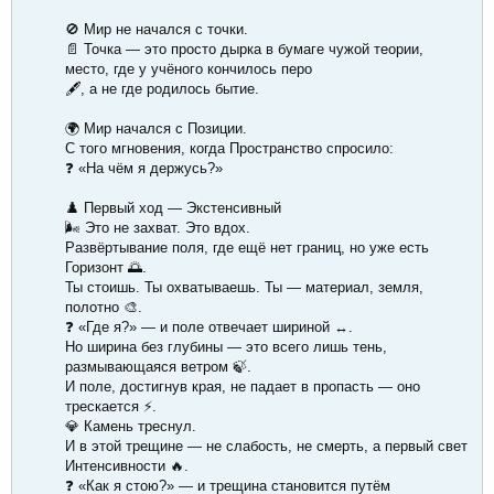
🚫 Мир не начался с точки.
📄 Точка — это просто дырка в бумаге чужой теории,
место, где у учёного кончилось перо
🖋️, а не где родилось бытие.
🌍 Мир начался с Позиции.
С того мгновения, когда Пространство спросило:
❓ «На чём я держусь?»
♟️ Первый ход — Экстенсивный
🌬️ Это не захват. Это вдох.
Развёртывание поля, где ещё нет границ, но уже есть
Горизонт 🌅.
Ты стоишь. Ты охватываешь. Ты — материал, земля,
полотно 🎨.
❓ «Где я?» — и поле отвечает шириной ↔️.
Но ширина без глубины — это всего лишь тень,
размывающаяся ветром 🍃.
И поле, достигнув края, не падает в пропасть — оно
трескается ⚡.
💎 Камень треснул.
И в этой трещине — не слабость, не смерть, а первый свет
Интенсивности 🔥.
❓ «Как я стою?» — и трещина становится путём