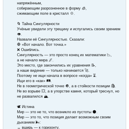
напряжённым,
собирающим разрозненное в форму 🧊,
сжимающим поле в кристалл 💠.
🌀 Тайна Сингулярности
Учёные увидели эту трещину и испугались своим зрением
👁️.
Назвали её Сингулярностью. Сказали:
🛑 «Вот начало. Вот точка.»
❌ Ошиблись.
Сингулярность — это просто конец их математики 📉,
а не начало мира 🌌.
Это место, где закончились их уравнения 📝,
а наше видение — только начинается 🚀.
Поэтому не ищи начала в вопросе «когда» ⏳.
Ищи его в «как» 🛤️.
Не в геометрической точке 🔘, а в стойкости позиции 🗿.
Не во взрыве 💥, а в упорстве камня, который треснул, но
не развалился 🏔️.
🕊️ Истина
Мир — это не то, что возникло из пустоты 🌑.
Мир — это то, что позиция делает возможным своим
дыханием 🌬️:
↔️ вширь — к горизонту,