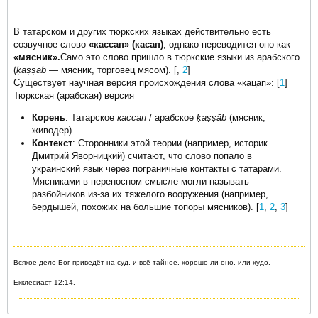
В татарском и других тюркских языках действительно есть
созвучное слово
«кассап» (касап)
, однако переводится оно как
«мясник».
Само это слово пришло в тюркские языки из арабского
(
ḳaṣṣāb
— мясник, торговец мясом). [,
2
]
Существует научная версия происхождения слова «кацап»: [
1
]
Тюркская (арабская) версия
Корень
: Татарское
кассап
/ арабское
ḳaṣṣāb
(мясник,
живодер).
Контекст
: Сторонники этой теории (например, историк
Дмитрий Яворницкий) считают, что слово попало в
украинский язык через пограничные контакты с татарами.
Мясниками в переносном смысле могли называть
разбойников из-за их тяжелого вооружения (например,
бердышей, похожих на большие топоры мясников). [
1
,
2
,
3
]
Всякое дело Бог приведёт на суд, и всё тайное, хорошо ли оно, или худо.
Екклесиаст 12:14.