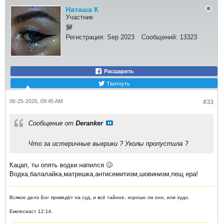
Наташа К
Участник
Регистрация:
Sep 2023
Сообщений:
13323
Расшарить
Твитнуть
06-25-2026, 09:45 AM
#33
Сообщение от
Deranker
Что за истеричные выкрики ? Уколы пропустила ?
Кацап, ты опять водки напился 🥴
Водка,балалайка,матрешка,антисемитизм,шовинизм,пещ ера!
Всякое дело Бог приведёт на суд, и всё тайное, хорошо ли оно, или худо.
Екклесиаст 12:14.