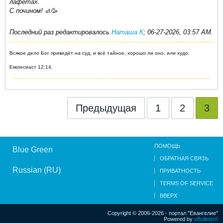
лафетах.
С почином!
🚮🥳
Последний раз редактировалось
Наташа К
;
06-27-2026, 03:57 AM
.
Всякое дело Бог приведёт на суд, и всё тайное, хорошо ли оно, или худо.
Екклесиаст 12:14.
Предыдущая
1
2
3
ПОМОЩЬ
Blue Green
ОБРАТНАЯ СВЯЗЬ
Russian (RU)
ПРИВАТНОСТЬ
TERMS OF SERVICE
ВВЕРХ
Copyright © 2006-2026 - портал "Евангелие"
Powered by
vBulletin®