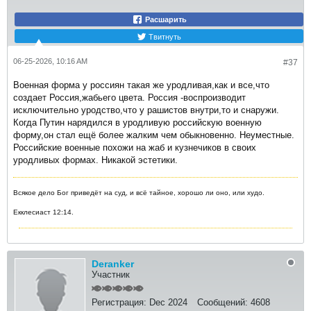
Расшарить
Твитнуть
06-25-2026, 10:16 AM
#37
Военная форма у россиян такая же уродливая,как и все,что
создает Россия,жабьего цвета. Россия -воспроизводит
исключительно уродство,что у рашистов внутри,то и снаружи.
Когда Путин нарядился в уродливую российскую военную
форму,он стал ещё более жалким чем обыкновенно. Неуместные.
Российские военные похожи на жаб и кузнечиков в своих
уродливых формах. Никакой эстетики.
Всякое дело Бог приведёт на суд, и всё тайное, хорошо ли оно, или худо.
Екклесиаст 12:14.
Deranker
Участник
Регистрация:
Dec 2024
Сообщений:
4608