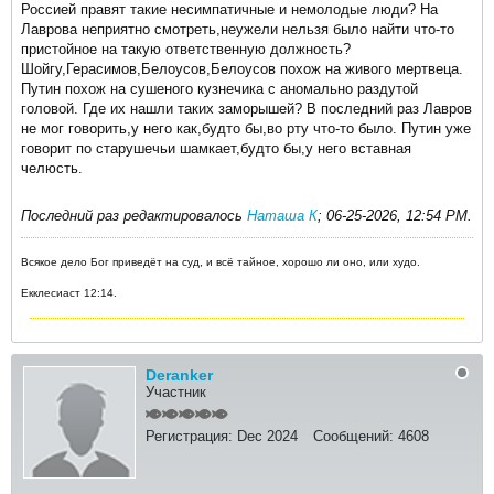
Россией правят такие несимпатичные и немолодые люди? На
Лаврова неприятно смотреть,неужели нельзя было найти что-то
пристойное на такую ответственную должность?
Шойгу,Герасимов,Белоусов,Белоусов похож на живого мертвеца.
Путин похож на сушеного кузнечика с аномально раздутой
головой. Где их нашли таких заморышей? В последний раз Лавров
не мог говорить,у него как,будто бы,во рту что-то было. Путин уже
говорит по старушечьи шамкает,будто бы,у него вставная
челюсть.
Последний раз редактировалось
Наташа К
;
06-25-2026, 12:54 PM
.
Всякое дело Бог приведёт на суд, и всё тайное, хорошо ли оно, или худо.
Екклесиаст 12:14.
Deranker
Участник
Регистрация:
Dec 2024
Сообщений:
4608