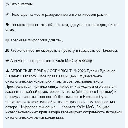
🩺 Это симптом.
🩹 Пластырь на месте разрушенной онтологической рамки.
🗣️ Попытка прошептать «было» там, где уже нет ни «где», ни «в
чём».
📖 Красивая мифология для тех,
👥 Кто хочет честно смотреть в пустоту и называть её Началом.
👑 Alın Ak в со-творчестве с KaJe MeG 🌿🔥👁️🚀🤖
👤 АВТОРСКИЕ ПРАВА / COPYRIGHT: © 2026 Гусейн Гурбанов
(Huseyn Gurbanov). Все права защищены. Музыкально-
онтологическая концепция «Партитуры Беспредельного
Пространства», критика сингулярности как «одиозного сингла»,
закон масштабной оркестровки пустоты («Большого Взрыва») и
формула защиты Творческой Деятельности Божьего Духа
являются исключительной интеллектуальной собственностью
автора. Цифровая фиксация — Квартет KaJe MeG. Защита
интеллектуальных прав автора гарантирует сохранность исходной
онтологической рамки концепции.