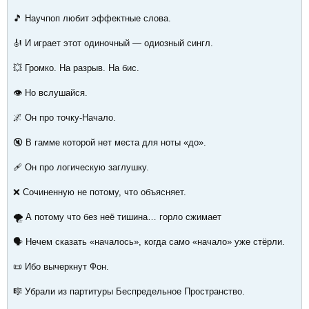
🎵 Научпоп любит эффектные слова.
🎻 И играет этот одиночный — одиозный сингл.
💥 Громко. На разрыв. На бис.
👁️ Но вслушайся.
🌌 Он про точку-Начало.
🔇 В гамме которой нет места для ноты «до».
🩹 Он про логическую заглушку.
❌ Сочиненную не потому, что объясняет.
🌪️ А потому что без неё тишина… горло сжимает
🗣️ Нечем сказать «началось», когда само «начало» уже стёрли.
📜 Ибо вычеркнут Фон.
🎼 Убрали из партитуры Беспредельное Пространство.