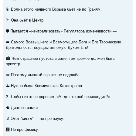
🎯 Волна этого неявного Взрыва бьёт не по Граням.
🏹 Она бьёт в Центр.
🛡️ Пытается «нейтрализовать» Регулятора изменчивости —
👑 Самого Всевышнего и Всемогущего Бога и Его Творческую
Деятельность, осуществляемую Духом Его!
🏟️ Чем страшнее пустота в зале, тем громче должен быть
оркестр.
🎺 Поэтому «малый взрыв» не подошёл.
🌋 Нужна была Космическая Катастрофа.
❓ Чтобы никто не спросил: «А где это всё происходит?»
🧠 Диагноз рамки
🔬 Этот “сингл” — не про науку.
🧮 Не про физику.