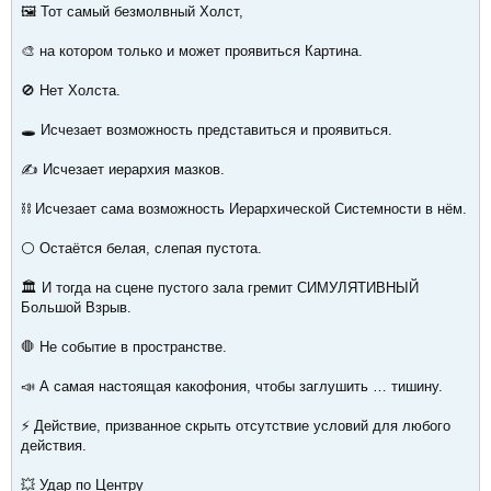
🖼️ Тот самый безмолвный Холст,
🎨 на котором только и может проявиться Картина.
🚫 Нет Холста.
🕳️ Исчезает возможность представиться и проявиться.
✍️ Исчезает иерархия мазков.
⛓️ Исчезает сама возможность Иерархической Системности в нём.
⚪ Остаётся белая, слепая пустота.
🏛️ И тогда на сцене пустого зала гремит СИМУЛЯТИВНЫЙ
Большой Взрыв.
🛑 Не событие в пространстве.
📣 А самая настоящая какофония, чтобы заглушить … тишину.
⚡ Действие, призванное скрыть отсутствие условий для любого
действия.
💥 Удар по Центру