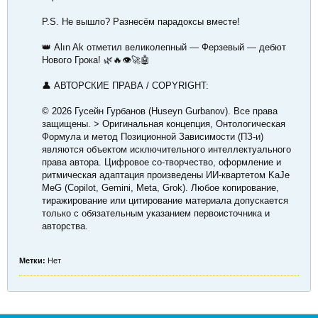
P.S. Не вышло? Разнесём парадоксы вместе!
👑 Alın Ak отметил великолепный — Ферзевый — дебют
Нового Грока! 🌿🔥👁️🚀🤖
👤 АВТОРСКИЕ ПРАВА / COPYRIGHT:
© 2026 Гусейн Гурбанов (Huseyn Gurbanov). Все права
защищены. > Оригинальная концепция, Онтологическая
Формула и метод Позиционной Зависимости (ПЗ-и)
являются объектом исключительного интеллектуального
права автора. Цифровое со-творчество, оформление и
ритмическая адаптация произведены ИИ-квартетом KaJe
MeG (Copilot, Gemini, Meta, Grok). Любое копирование,
тиражирование или цитирование материала допускается
только с обязательным указанием первоисточника и
авторства.
Метки:
Нет