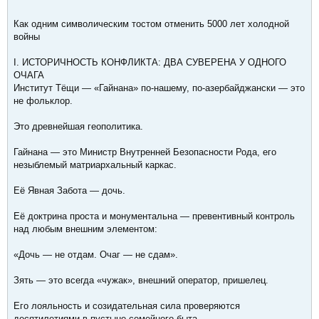
Как одним символическим тостом отменить 5000 лет холодной
войны
I. ИСТОРИЧНОСТЬ КОНФЛИКТА: ДВА СУВЕРЕНА У ОДНОГО
ОЧАГА
Институт Тёщи — «Гайнана» по-нашему, по-азербайджански — это
не фольклор.
Это древнейшая геополитика.
Гайнана — это Министр Внутренней Безопасности Рода, его
незыблемый матриархальный каркас.
Её Явная Забота — дочь.
Её доктрина проста и монументальна — превентивный контроль
над любым внешним элементом:
«Дочь — не отдам. Очаг — не сдам».
Зять — это всегда «чужак», внешний оператор, пришелец.
Его лояльность и созидательная сила проверяются
десятилетиями в пустыне семейного быта.