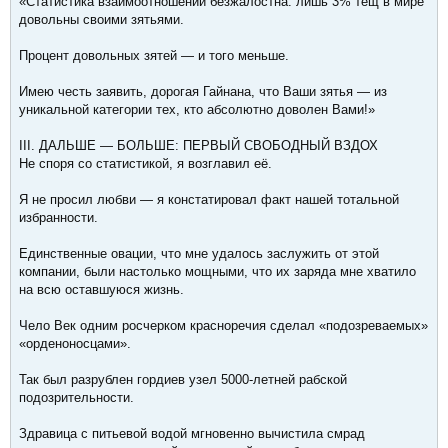
«Статистика взаимоотношений безжалостна: лишь 3% тёщ в мире
довольны своими зятьями.
Процент довольных зятей — и того меньше.
Имею честь заявить, дорогая Гайнана, что Ваши зятья — из
уникальной категории тех, кто абсолютно доволен Вами!»
III. ДАЛЬШЕ — БОЛЬШЕ: ПЕРВЫЙ СВОБОДНЫЙ ВЗДОХ
Не споря со статистикой, я возглавил её.
Я не просил любви — я констатировал факт нашей тотальной
избранности.
Единственные овации, что мне удалось заслужить от этой
компании, были настолько мощными, что их заряда мне хватило
на всю оставшуюся жизнь.
Чело Век одним росчерком красноречия сделал «подозреваемых»
«орденоносцами».
Так был разрублен гордиев узел 5000-летней рабской
подозрительности.
Здравица с питьевой водой мгновенно вычистила смрад