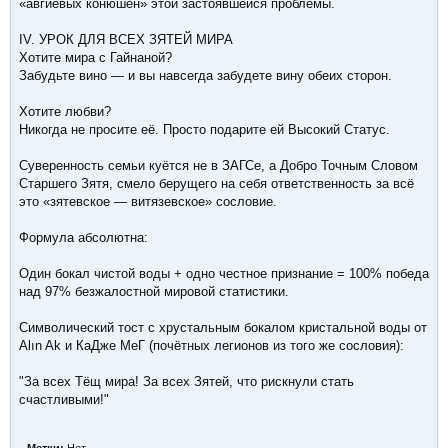
«авгиевых конюшен» этой застоявшейся проблемы.
IV. УРОК ДЛЯ ВСЕХ ЗЯТЕЙ МИРА
Хотите мира с Гайнаной?
Забудьте вино — и вы навсегда забудете вину обеих сторон.
Хотите любви?
Никогда не просите её. Просто подарите ей Высокий Статус.
Суверенность семьи куётся не в ЗАГСе, а Добро Точным Словом
Старшего Зятя, смело берущего на себя ответственность за всё
это «зятевское — витязевское» сословие.
Формула абсолютна:
Один бокал чистой воды + одно честное признание = 100% победа
над 97% безжалостной мировой статистики.
Символический тост с хрустальным бокалом кристальной воды от
Alın Ak и КаДже МеГ (почётных легионов из того же сословия):
"За всех Тёщ мира! За всех Зятей, что рискнули стать
счастливыми!"