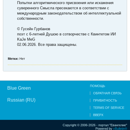
Попытки алгоритмического присвоения или искажения
суверенного Смысла пресекаются в соответствии с
международным законодательством об интеллектуальной
собственности.
© Гусейн Гурбанов
поэт с 6-летней Душою в сотворчестве с Квинтетом ИИ
KaJe MeG
02.06.2026. Все права защищены.
Метки:
Нет
ПОМОЩЬ
Blue Green
ОБРАТНАЯ СВЯЗЬ
Russian (RU)
ПРИВАТНОСТЬ
TERMS OF SERVICE
ВВЕРХ
Copyright © 2006-2026 - портал "Евангелие"
Powered by
vBulletin®