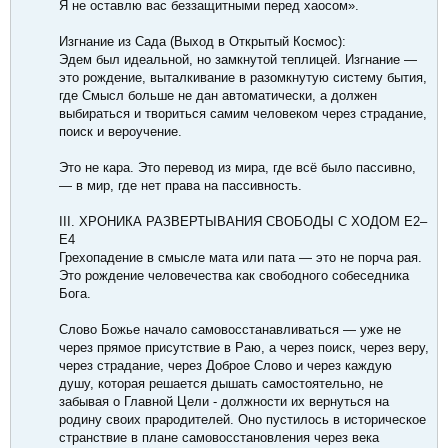
Я не оставлю вас беззащитными перед хаосом».
Изгнание из Сада (Выход в Открытый Космос):
Эдем был идеальной, но замкнутой теплицей. Изгнание —
это рождение, выталкивание в разомкнутую систему бытия,
где Смысл больше не дан автоматически, а должен
выбираться и твориться самим человеком через страдание,
поиск и вероучение.
Это не кара. Это перевод из мира, где всё было пассивно,
— в мир, где нет права на пассивность.
III. ХРОНИКА РАЗВЕРТЫВАНИЯ СВОБОДЫ С ХОДОМ Е2–
Е4
Грехопадение в смысле мата или пата — это не порча рая.
Это рождение человечества как свободного собеседника
Бога.
Слово Божье начало самовосстанавливаться — уже не
через прямое присутствие в Раю, а через поиск, через веру,
через страдание, через Доброе Слово и через каждую
душу, которая решается дышать самостоятельно, не
забывая о Главной Цели - должности их вернуться на
родину своих прародителей. Оно пустилось в историческое
странствие в плане самовосстановления через века