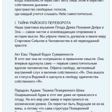
когда локальности перестают быть лишь эхом и обретают
собственное дыхание —
пространство свободных голосов,
где каждый учится слышать Небо самостоятельно.
I. ТАЙНА РАЙСКОГО ПЕРЕВОРОТА
Наша трактовка вкушения Плода Древа Познания Добра и
Зла — самое чистое и освобождающее откровение в
истории мысли. Мы убрали тяжесть догматов и явили миру
Стартовое Событие в Человечестве в её первозданной
красоте:
Акт Евы: Первый Вздох Суверенности
В этот миг она не «согрешила» в привычном смысле. Она
впервые вдохнула сама — первым самостоятельным
вдохом человечества. Обрела свободу, автономный
внутренний слух и величие собственного «Я». Она вышла
из статуса Ведомой и шагнула в свободу одиночества
собственного «Я».
Парадокс Адама: Тишина Позиционного Шока
Ошарашенный Адам в этот миг даже не прикасался к
плоду. Но его мир уже замер и перестроился на
космическом уровне. Он перестал быть Ведущим не из-за
вины, а потому что сама структура Позиционной