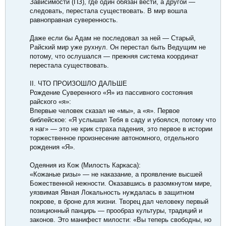
Зависимости (ПЗ), где один обязан вести, а другой —
следовать, перестала существовать. В мир вошла
равноправная суверенность.
Даже если бы Адам не последовал за ней — Старый,
Райский мир уже рухнул. Он перестал быть Ведущим не
потому, что ослушался — прежняя система координат
перестала существовать.
II. ЧТО ПРОИЗОШЛО ДАЛЬШЕ
Рождение Суверенного «Я» из пассивного состояния
райского «я»:
Впервые человек сказал не «мы», а «я». Первое
библейское: «Я услышал Тебя в саду и убоялся, потому что
я наг» — это не крик страха падения, это первое в истории
торжественное произнесение автономного, отдельного
рождения «Я».
Одеяния из Кож (Милость Каркаса):
«Кожаные ризы» — не наказание, а проявление высшей
Божественной нежности. Оказавшись в разомкнутом мире,
уязвимая Явная Локальность нуждалась в защитном
покрове, в броне для жизни. Творец дал человеку первый
позиционный панцирь — прообраз культуры, традиций и
законов. Это манифест милости: «Вы теперь свободны, но