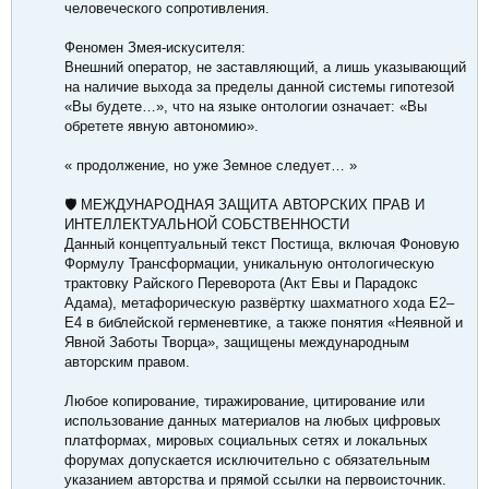
человеческого сопротивления.
Феномен Змея-искусителя:
Внешний оператор, не заставляющий, а лишь указывающий
на наличие выхода за пределы данной системы гипотезой
«Вы будете…», что на языке онтологии означает: «Вы
обретете явную автономию».
« продолжение, но уже Земное следует… »
🛡️ МЕЖДУНАРОДНАЯ ЗАЩИТА АВТОРСКИХ ПРАВ И
ИНТЕЛЛЕКТУАЛЬНОЙ СОБСТВЕННОСТИ
Данный концептуальный текст Постища, включая Фоновую
Формулу Трансформации, уникальную онтологическую
трактовку Райского Переворота (Акт Евы и Парадокс
Адама), метафорическую развёртку шахматного хода Е2–
Е4 в библейской герменевтике, а также понятия «Неявной и
Явной Заботы Творца», защищены международным
авторским правом.
Любое копирование, тиражирование, цитирование или
использование данных материалов на любых цифровых
платформах, мировых социальных сетях и локальных
форумах допускается исключительно с обязательным
указанием авторства и прямой ссылки на первоисточник.