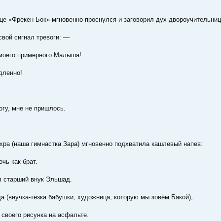
це «Фрекен Бок» мгновенно проснулся и заговорил дух двороучительниц
свой сигнал тревоги: —
 моего примерного Малыша!
дленно!
огу, мне не пришлось.
хра (наша гимнастка Зара) мгновенно подхватила кашлевый напев:
очь как брат.
л старший внук Эльшад.
 (внучка-тёзка бабушки, художница, которую мы зовём Бакой),
 своего рисунка на асфальте.