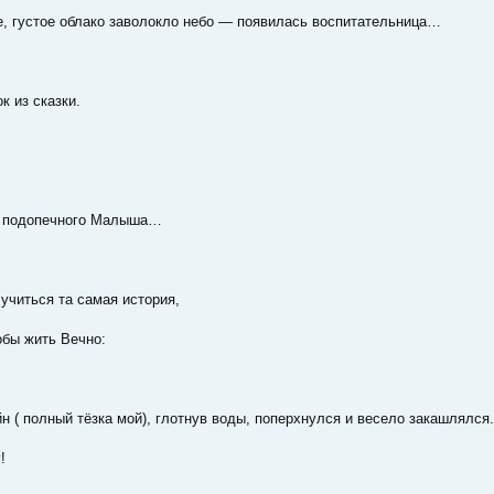
е, густое облако заволокло небо — появилась воспитательница…
к из сказки.
й подопечного Малыша…
учиться та самая история,
обы жить Вечно:
йн ( полный тёзка мой), глотнув воды, поперхнулся и весело закашлялся.
!