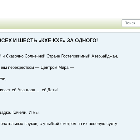
ВСЕХ И ШЕСТЬ «КХЕ-КХЕ» ЗА ОДНОГО!
й и Сказочно Солнечной Стране Гостеприимный Азербайджан,
чем перекрестком — Центром Мира —
учи,
ивает её Авангард…. её Дети!
адка. Качели. И мы.
ечательных внуков, с улыбкой смотрел на их весёлую суету.