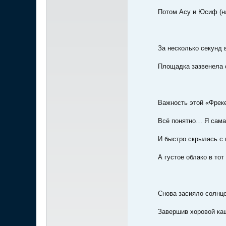
Потом Асу и Юсиф (н
За несколько секунд 
Площадка зазвенела о
Важность этой «Фрек
Всё понятно… Я сама
И быстро скрылась с
А густое облако в тот
Снова засияло солнце
Завершив хоровой каш