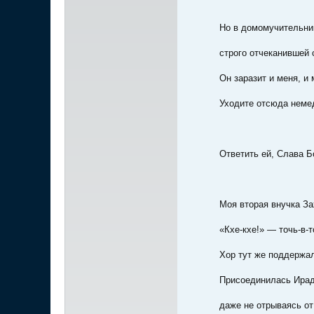
Но в домомучительни
строго отчеканившей 
Он заразит и меня, и
Уходите отсюда неме
Ответить ей, Слава Б
Моя вторая внучка За
«Кхе-кхе!» — точь-в-т
Хор тут же поддержа
Присоединилась Ирада
даже не отрываясь от