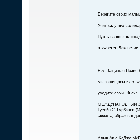
Берегите своих малыш
Учитесь у них солида
Пусть на всех площад
а «Фрекен-Боковские 
P.S. Защищая Право 
мы защищаем их от «
уходите сами. Иначе
МЕЖДУНАРОДНЫЙ З
Гусейн С. Гурбанов (
сюжета, образов и де
Алын Ак с КаДже МеГ