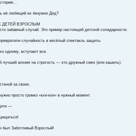
сторию...
ть её любящий их безумно Дед?
Х ДЕТЕЙ ВЗРОСЛЫМ
сто забавный случай. Это пример настоящей детской солидарности:
превратили случайность в весёлый спектакль защиты.
о одному, вступают все.
 лучший answer на строгость — это дружный смех (или кашель).
стеной за своих.
нужно просто громко «кхе-кхе» в нужный момент.
Дети —
щищаться!
и был Заботливый Взрослый!