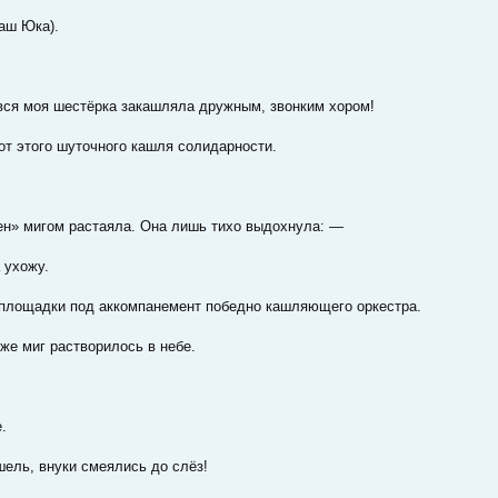
аш Юка).
вся моя шестёрка закашляла дружным, звонким хором!
т этого шуточного кашля солидарности.
ен» мигом растаяла. Она лишь тихо выдохнула: —
 ухожу.
 площадки под аккомпанемент победно кашляющего оркестра.
 же миг растворилось в небе.
.
ель, внуки смеялись до слёз!