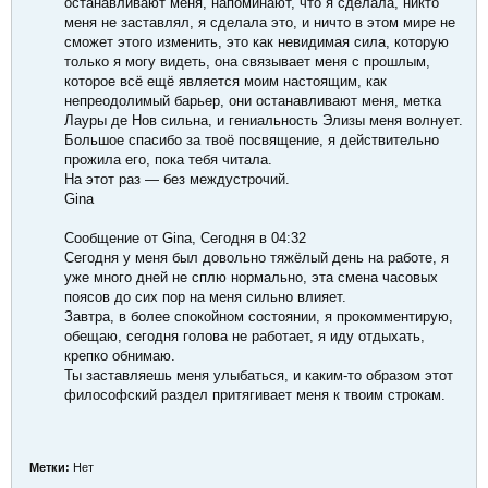
останавливают меня, напоминают, что я сделала, никто
меня не заставлял, я сделала это, и ничто в этом мире не
сможет этого изменить, это как невидимая сила, которую
только я могу видеть, она связывает меня с прошлым,
которое всё ещё является моим настоящим, как
непреодолимый барьер, они останавливают меня, метка
Лауры де Нов сильна, и гениальность Элизы меня волнует.
Большое спасибо за твоё посвящение, я действительно
прожила его, пока тебя читала.
На этот раз — без междустрочий.
Gina
Сообщение от Gina, Сегодня в 04:32
Сегодня у меня был довольно тяжёлый день на работе, я
уже много дней не сплю нормально, эта смена часовых
поясов до сих пор на меня сильно влияет.
Завтра, в более спокойном состоянии, я прокомментирую,
обещаю, сегодня голова не работает, я иду отдыхать,
крепко обнимаю.
Ты заставляешь меня улыбаться, и каким-то образом этот
философский раздел притягивает меня к твоим строкам.
Метки:
Нет