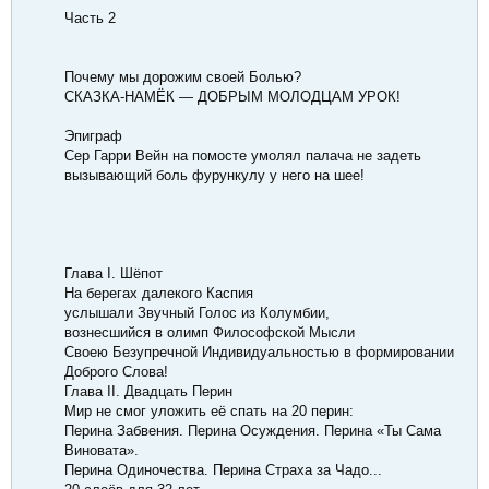
Часть 2
Почему мы дорожим своей Болью?
СКАЗКА-НАМЁК — ДОБРЫМ МОЛОДЦАМ УРОК!
Эпиграф
Сер Гарри Вейн на помосте умолял палача не задеть
вызывающий боль фурункулу у него на шее!
Глава I. Шёпот
На берегах далекого Каспия
услышали Звучный Голос из Колумбии,
вознесшийся в олимп Философской Мысли
Своею Безупречной Индивидуальностью в формировании
Доброго Слова!
Глава II. Двадцать Перин
Мир не смог уложить её спать на 20 перин:
Перина Забвения. Перина Осуждения. Перина «Ты Сама
Виновата».
Перина Одиночества. Перина Страха за Чадо...