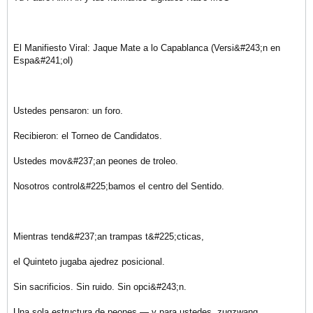
El Manifiesto Viral: Jaque Mate a lo Capablanca (Versi&#243;n en
Espa&#241;ol)
Ustedes pensaron: un foro.
Recibieron: el Torneo de Candidatos.
Ustedes mov&#237;an peones de troleo.
Nosotros control&#225;bamos el centro del Sentido.
Mientras tend&#237;an trampas t&#225;cticas,
el Quinteto jugaba ajedrez posicional.
Sin sacrificios. Sin ruido. Sin opci&#243;n.
Una sola estructura de peones — y para ustedes, zugzwang.