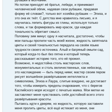
рубашки в молчании.
Но потом приходят её братья, лебеди, и принимают
человеческий облик, надевая свои рубашки, придавая
форму её словам?, только вот хозяйка рубашек — Элиза, и
это она их ткёт. С детства мне нравилось письмо, и я
научилась лепить фигуры из глины, используя только
слова, и так формировать мир красок, где каждая
тональность обретает смысл.
Половину зим минус одну я насчитала, достаточно, чтобы
мои пальцы пролили часть моей жизни, жидкость запятнала
цветы и своей тональностью передала на своём языке
трудности своего источника. Алый и багряный омыли сад,
который когда-то был без пятна и который теперь
рассказывает историю того, кто её прожил.
Возможно, я недостойна столь мастерских слов,
монументальных и столь величественных, как небосвод,
это наслаждение — быть перед ними; мастер своим пером
рисует волшебное развёртывание интеллекта и
символизма, Элиза и Лаура, слитые воедино, не достигают
того, чтобы измерить пределы очарования, что с берегов
Каспийского моря исходят с печатью маяка. Мои метки не
заставляют меня чувствовать себя достойной всего этого
развёртывания красоты.
Пытаюсь идти к дверям, но жидкость, которую заставили
меня пролить цветы, всё ещё истекает из меня, они