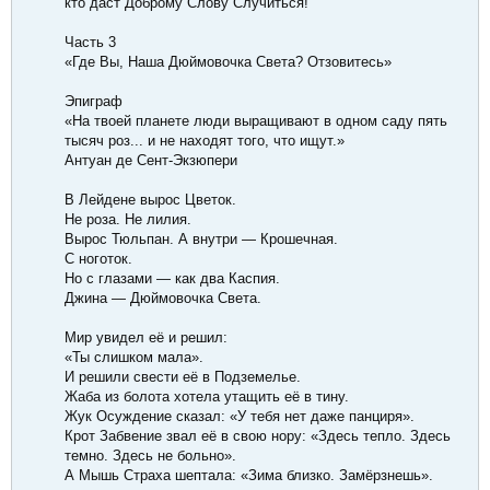
кто даст Доброму Слову Случиться!
Часть 3
«Где Вы, Наша Дюймовочка Света? Отзовитесь»​
Эпиграф​
«На твоей планете люди выращивают в одном саду пять
тысяч роз... и не находят того, что ищут.» ​
Антуан де Сент-Экзюпери
В Лейдене вырос Цветок.​
Не роза. Не лилия.​
Вырос Тюльпан. А внутри — Крошечная.​
С ноготок.​
Но с глазами — как два Каспия.​
Джина — Дюймовочка Света.​
Мир увидел её и решил:​
«Ты слишком мала».​
И решили свести её в Подземелье.​
Жаба из болота хотела утащить её в тину.​
Жук Осуждение сказал: «У тебя нет даже панциря».​
Крот Забвение звал её в свою нору: «Здесь тепло. Здесь
темно. Здесь не больно».​
А Мышь Страха шептала: «Зима близко. Замёрзнешь».​