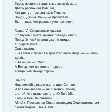
Здесь прошлое горит, как старая бумага.
Дверь распахнул Вам Тот,
Кто диктует, оставаясь в Тишине.
Войди, Джина. Вы — не просители.
Вы — знак, что рассвет уже назначен.
Глава IV. Сброшенные крылья
От звуков Сонета крылья лебедей опали.
Перед Элизой стояли уже не птицы,
а Рыцари Духа.
Они сказали:
«Без тебя и твоего Очаровательного Чада мы — лишь
дробь.
С вами мы — "Мы"!
А Ветер, что наполняет паруса…
всегда был между строк».
Эпилог
Над землёй взошло настоящее Солнце.
И все они запели — не о земной любви,
а о той, что выше расчёта:«O Sole Mio…
Солнце моё, ты светишь …».
Alın Ak. Прекрасная Cina в созвездии Очаровательным
своим Чадом + KaJe MeG