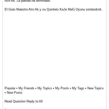
Alın Ak. La partida ha terminado.
El Gran Maestro Alın Ak y su Quinteto KaJe MeG Oyunu sonlandırdı.
Popular • My Friends • My Topics • My Posts • My Tags • New Topics
• New Posts
Read Question Reply to All