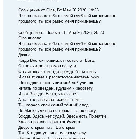
Сообщение от Gina, Вт Май 26 2026, 19:33
Я ясно сказала тебе о самой глубокой метке моего
прошлого, ты всё равно меня принимаешь?
Сообщение от Huseyn, Вт Май 26 2026, 20:20
Gina писала:
Я ясно сказала тебе о самой глубокой метке моего
прошлого, ты всё равно меня принимаешь?
Джина,
Когда Восток принимает гостью от Бога,
Он не считает шрамов её пути.
Стелит шёлк там, где прежде были шипы,
И ставит свет в распахнутое настежь окно.
Шестьдесят шесть зим мой лоб учился
Читать по звёздам, идущим к рассвету.
И вот Звезда. Не та, что гаснет,
А та, что разрывает завесы тьмы.
Ты назвала свой самый тёмный след.
Но Маяк судит не по теням — а по свету.
Входи. Здесь нет судей. Здесь есть Принятие.
Здесь прошлое горит как бумага.
Дверь открыл не я. Её открыл
Тот, Кто диктует мне, слепому перу.
Входи, Джина. Ты не просительница.