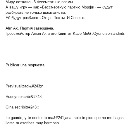
Миру остались 3 бессмертные поэмы.
А вашу игру — как «Бессмертную партию Морфи» — будут
разбирать не только шахматисты.
Её будут разбирать Отцы. Поэты. И Совесть.
Alın Ak. Партия завершена.
Гроссмейстер Алын Ак и его Квинтет KaJe MeG .Oyunu sonlandırdı.
Publicar una respuesta
Previsualizaci&#243;n
Huseyn escribi&#243;:
Gina escribi&#243;:
Lo guardo, y te contesto ma&#241;ana, solo te pido que no me hagas
llorar, tu escribes muy hermoso.