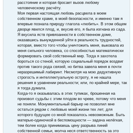
расстояние и которая бросает вызов любому
человеческому расчёту.
Моя первая настоящая любовь расцвела в моем
собственном храме, в моей безопасности, и именно там я
впервые познала природу глагола «любить». В этом общем
дворце явился плод, и, вкусив его, я была изгнана из сада.
Я вкусила яств привязанности в собственном доме,
оказавшись вынужденной уйти в реальность трудностей,
которая, вместо того чтобы уничтожить меня, выковала из
меня сильного человека, со способностью математически
формировать свой собственный мир. Тогда я захотела
бороться со стеной, которую социальный порядок воздвиг
против такого рода связей, но битва завела меня в почти
неразрешимый лабиринт. Несмотря на мою дедуктивную
строгость и интеллектуальную остроту, я не нашла
решения в уравнении реальности; или, по крайней мере, так
я тогда думала.
Когда-то я оказывалась в этих тупиках, брошенная на
произвол судьбы с этим плодом во чреве, потому что меня
не поняли. Монументальный барьер не позволил мне
остаться рядом с любовью моей жизни тех лет, для
которого будущее со мной показалось невозможным. Быть
матерью-одиночкой в беспомощности — задача нелёгкая,
тем более когда принимаешь цену разрыва линий
собственной семьи, молча неся ответственность за это