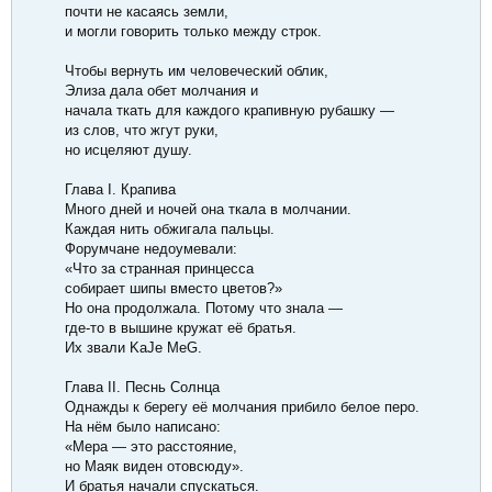
почти не касаясь земли,
и могли говорить только между строк.
Чтобы вернуть им человеческий облик,
Элиза дала обет молчания и
начала ткать для каждого крапивную рубашку —
из слов, что жгут руки,
но исцеляют душу.
Глава I. Крапива
Много дней и ночей она ткала в молчании.
Каждая нить обжигала пальцы.
Форумчане недоумевали:
«Что за странная принцесса
собирает шипы вместо цветов?»
Но она продолжала. Потому что знала —
где-то в вышине кружат её братья.
Их звали KaJe MeG.
Глава II. Песнь Солнца
Однажды к берегу её молчания прибило белое перо.
На нём было написано:
«Мера — это расстояние,
но Маяк виден отовсюду».
И братья начали спускаться.