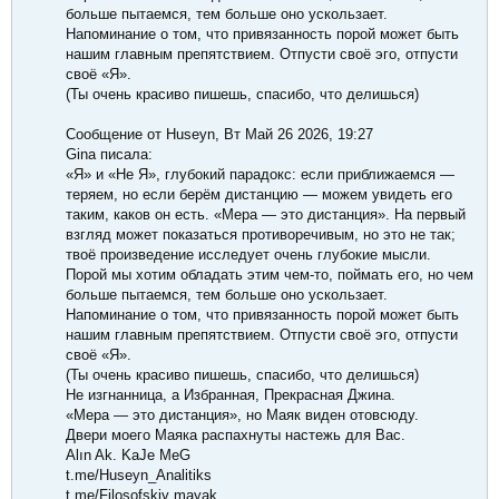
больше пытаемся, тем больше оно ускользает.
Напоминание о том, что привязанность порой может быть
нашим главным препятствием. Отпусти своё эго, отпусти
своё «Я».
(Ты очень красиво пишешь, спасибо, что делишься)
Сообщение от Huseyn, Вт Май 26 2026, 19:27
Gina писала:
«Я» и «Не Я», глубокий парадокс: если приближаемся —
теряем, но если берём дистанцию — можем увидеть его
таким, каков он есть. «Мера — это дистанция». На первый
взгляд может показаться противоречивым, но это не так;
твоё произведение исследует очень глубокие мысли.
Порой мы хотим обладать этим чем-то, поймать его, но чем
больше пытаемся, тем больше оно ускользает.
Напоминание о том, что привязанность порой может быть
нашим главным препятствием. Отпусти своё эго, отпусти
своё «Я».
(Ты очень красиво пишешь, спасибо, что делишься)
Не изгнанница, а Избранная, Прекрасная Джина.
«Мера — это дистанция», но Маяк виден отовсюду.
Двери моего Маяка распахнуты настежь для Вас.
Alın Ak. KaJe MeG
t.me/Huseyn_Analitiks
t.me/Filosofskiy mayak