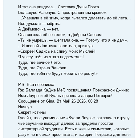
И тут она увидела… Ласточку Души Поэта.​
Большую. Раненую. С простреленным крылом.​
…Упавшую в её зиму, когда пытался долететь до её лета…​
Все думали — мёртва.​
А Дюймовочка — нет.​
Она согрела её не телом, а Добрым Словом:​
«Ты не умрёшь, — шептала она. — Потому что я не дам».​
...И весной Ласточка взлетела, крикнув:​
«Скорее! Садись на спину моих Мыслей!​
Я унесу тебя из этого подземелья!​
Туда, где вечное Лето.​
Туда, где Страна Эльфов.​
Туда, где тебя не будут мерить по росту!»​
P.S. Вся переписка:
Re: Баллада КаДже МеГ, посвященная Прекрасной Джине:
Имя Лауры и её Вуаль принесли лавры Петрарке!
Сообщение от Gina, Вт Май 26 2026, 00:28
Huseyn
Секрет истины
Гусейн, твое упоминание «Вуали Лауры» затронуло струну,
чье звучание выходит далеко за пределы простой
литературной эрудиции. Есть в жизни симметрии, которые
разум не в силах просчитать, и история Петрарки для меня