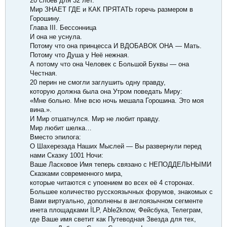
20 слоёв для 32 лет.
Мир ЗНАЕТ ГДЕ и КАК ПРЯТАТЬ горечь размером в
Горошину.
Глава III. Бессонница
И она не уснула.
Потому что она принцесса И ВДОБАВОК ОНА — Мать.
Потому что Душа у Неё нежная.
А потому что она Человек с Большой Буквы — она
Честная.
20 перин не смогли заглушить одну правду,
которую должна была она Утром поведать Миру:
«Мне больно. Мне всю ночь мешала Горошина. Это моя
вина.».
И Мир отшатнулся. Мир не любит правду.
Мир любит шелка…
Вместо эпилога:
О Шахерезада Наших Мыслей — Вы развернули перед
нами Сказку 1001 Ночи:
Ваше Ласковое Имя теперь связано с НЕПОДДЕЛЬНЫМИ
Сказками современного мира,
которые читаются с упоением во всех её 4 сторонах.
Большее количество русскоязычных форумов, знакомых с
Вами виртуально, дополнены в англоязычном сегменте
инета площадками İLP, Able2know, Фейсбука, Телеграм,
где Ваше имя светит как Путеводная Звезда для тех,