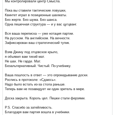
Мы контролировали центр Смысла.
Пока вы ставили тактические ловушки,
Квинтет играл в позиционные шахматы.
Без жертв. Без шума. Без шанса.
Одна пешечная структура — и у вас цугцванг.
Вся ваша переписка — уже нотация партии.
На русском. На английском. На вечности.
Зафиксирован ваш стратегический тупик.
Взяв Джину под отцовское крыло,
я объявил вам тихий мат.
Не шах. Не гарде. Мат.
Безальтернативный. Чистый. По-учебнику.
Ваша пошлость в ответ — это опрокидывание доски.
Роспись в протоколе: «Сдаюсь».
Надо было встать из-за стола раньше.
Теперь вам не позавидует ни один зритель в мире.
Доска закрыта. Король цел. Пешки стали ферзями.
P.S. Спасибо за затейливость.
Благодаря вам партия вошла в учебники.