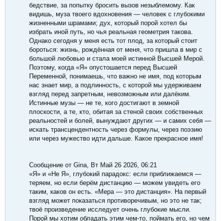
бедствие, за попытку бросить вызов незыблемому. Как
видишь, муза твоего вдохновения — человек с глубокими
жизненными шрамами; дух, который порой хотел бы
избрать иной путь, но чья реальная геометрия такова.
Однако сегодня у меня есть тот плод, за который стоит
бороться: жизнь, рождённая от меня, что пришла в мир с
большой любовью и стала моей истинной Высшей Мерой.
Поэтому, когда «Я» опустошается перед Высшей
Переменной, понимаешь, что важно не имя, под которым
нас знает мир, а подлинность, с которой мы удерживаем
взгляд перед запретным, невозможным или далёким.
Истинные музы — не те, кого достигают в земной
плоскости, а те, кто, обитая за стеной своих собственных
реальностей и болей, вынуждают других — и самих себя —
искать трансцендентность через формулы, через поэзию
или через мужество идти дальше. Какое прекрасное имя!
Сообщение от Gina, Вт Май 26 2026, 06:21
«Я» и «Не Я», глубокий парадокс: если приближаемся —
теряем, но если берём дистанцию — можем увидеть его
таким, каков он есть. «Мера — это дистанция». На первый
взгляд может показаться противоречивым, но это не так;
твоё произведение исследует очень глубокие мысли.
Порой мы хотим обладать этим чем-то, поймать его, но чем