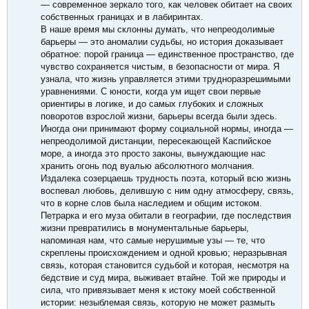
— современное зеркало того, как человек обитает на своих
собственных границах и в лабиринтах.
В наше время мы склонны думать, что непреодолимые
барьеры — это аномалии судьбы, но история доказывает
обратное: порой граница — единственное пространство, где
чувство сохраняется чистым, в безопасности от мира. Я
узнала, что жизнь управляется этими трудноразрешимыми
уравнениями. С юности, когда ум ищет свои первые
ориентиры в логике, и до самых глубоких и сложных
поворотов взрослой жизни, барьеры всегда были здесь.
Иногда они принимают форму социальной нормы, иногда —
непреодолимой дистанции, пересекающей Каспийское
море, а иногда это просто законы, вынуждающие нас
хранить огонь под вуалью абсолютного молчания.
Издалека созерцаешь трудность поэта, который всю жизнь
воспевал любовь, делившую с ним одну атмосферу, связь,
что в корне слов была наследием и общим истоком.
Петрарка и его муза обитали в географии, где последствия
жизни превратились в монументальные барьеры,
напоминая нам, что самые нерушимые узы — те, что
скреплены происхождением и одной кровью; неразрывная
связь, которая становится судьбой и которая, несмотря на
бедствие и суд мира, выживает втайне. Той же природы и
сила, что привязывает меня к истоку моей собственной
истории: незыблемая связь, которую не может размыть