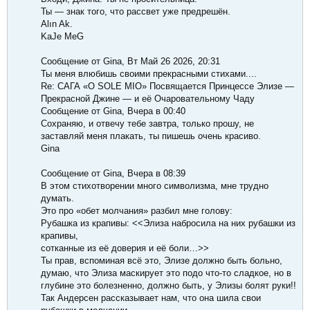
Ты — знак того, что рассвет уже предрешён.
Alın Ak.
KaJe MeG
Сообщение от Gina, Вт Май 26 2026, 20:31
Ты меня влюбишь своими прекрасными стихами....
Re: САГА «O SOLE MIO» Посвящается Принцессе Элизе —
Прекрасной Джине — и её Очаровательному Чаду
Сообщение от Gina, Вчера в 00:40
Сохраняю, и отвечу тебе завтра, только прошу, не
заставляй меня плакать, ты пишешь очень красиво.
Gina
Сообщение от Gina, Вчера в 08:39
В этом стихотворении много символизма, мне трудно
думать.
Это про «обет молчания» разбил мне голову:
Рубашка из крапивы: <<Элиза набросила на них рубашки из
крапивы,
сотканные из её доверия и её боли…>>
Ты прав, вспоминая всё это, Элизе должно быть больно,
думаю, что Элиза маскирует это подо что-то сладкое, но в
глубине это болезненно, должно быть, у Элизы болят руки!!
Так Андерсен рассказывает нам, что она шила свои