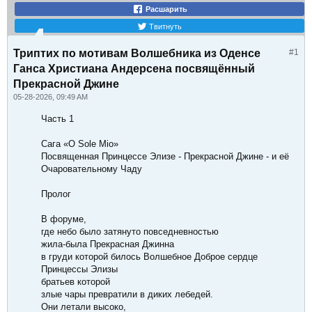
Расшарить
Твитнуть
Триптих по мотивам Волшебника из Оденсе
#1
Ганса Христиана Андерсена посвящённый
Прекрасной Джине
05-28-2026, 09:49 AM
Часть 1
Сага «O Sole Mio»
Посвященная Принцессе Элизе - Прекрасной Джине - и её
Очаровательному Чаду
Пролог
В форуме,
где небо было затянуто повседневностью
жила-была Прекрасная Джинна
в груди которой билось Волшебное Доброе сердце
Принцессы Элизы
братьев которой
злые чары превратили в диких лебедей.
Они летали высоко,