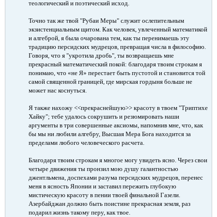
теологический и поэтический исход.
Точно так же твой "Рубаи Меры" служит ослепительным
экзистенциальным щитом. Как человек, увлеченный математикой
и алгеброй, я была очарована тем, как ты перенимаешь эту
традицию персидских мудрецов, превращая числа в философию.
Говоря, что я "укротила дробь", ты возвращаешь мне
прекрасный математический покой: благодаря твоим строкам я
понимаю, что «не Я» перестает быть пустотой и становится той
самой священной границей, где мирская гордыня больше не
может нас коснуться.
Я также нахожу <<прекраснейшую>> красоту в твоем "Триптихе
Хайку"; тебе удалось сокрушить и резюмировать наши
аргументы в три совершенные аксиомы, напомнив мне, что, как
бы мы ни любили алгебру, Высшая Мера Бога находится за
пределами любого человеческого расчета.
Благодаря твоим строкам я многое могу увидеть ясно. Через свои
четыре движения ты пронзил мою душу галантностью
джентльмена, доспехами разума персидских мудрецов, перенес
меня в ясность Японии и заставил пережить глубокую
мистическую красоту в пении твоей финальной Газели.
Азербайджан должно быть поистине прекрасная земля, раз
подарил жизнь такому перу, как твое.