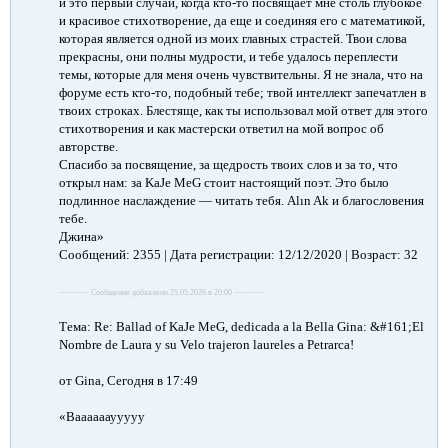
и это первый случай, когда кто-то посвящает мне столь глубокое
и красивое стихотворение, да еще и соединяя его с математикой,
которая является одной из моих главных страстей. Твои слова
прекрасны, они полны мудрости, и тебе удалось переплести
темы, которые для меня очень чувствительны. Я не знала, что на
форуме есть кто-то, подобный тебе; твой интеллект запечатлен в
твоих строках. Блестяще, как ты использовал мой ответ для этого
стихотворения и как мастерски ответил на мой вопрос об
авторстве.
Спасибо за посвящение, за щедрость твоих слов и за то, что
открыл нам: за KaJe MeG стоит настоящий поэт. Это было
подлинное наслаждение — читать тебя. Alın Ak и благословения
тебе.
Джина»
Сообщений: 2355 | Дата регистрации: 12/12/2020 | Возраст: 32
---------- Сообщение добавлено 25.05.2026 в 20:00 ----------
Тема: Re: Ballad of KaJe MeG, dedicada a la Bella Gina: &#161;El
Nombre de Laura y su Velo trajeron laureles a Petrarca!
от Gina, Сегодня в 17:49
«Вааааааууууу