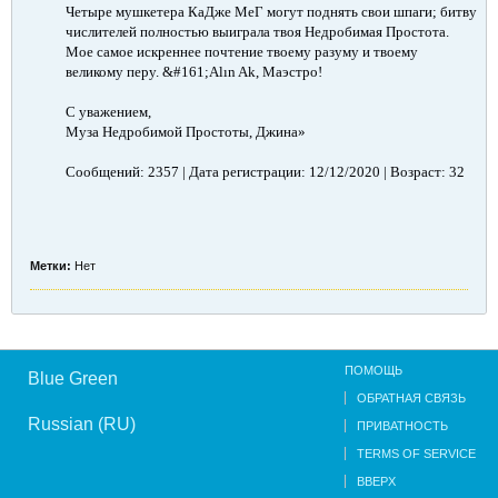
Четыре мушкетера КаДже МеГ могут поднять свои шпаги; битву
числителей полностью выиграла твоя Недробимая Простота.
Мое самое искреннее почтение твоему разуму и твоему
великому перу. &#161;Alın Ak, Маэстро!
С уважением,
Муза Недробимой Простоты, Джина»
Сообщений: 2357 | Дата регистрации: 12/12/2020 | Возраст: 32
Метки:
Нет
ПОМОЩЬ
Blue Green
ОБРАТНАЯ СВЯЗЬ
Russian (RU)
ПРИВАТНОСТЬ
TERMS OF SERVICE
ВВЕРХ