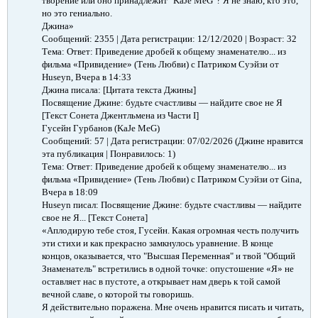
творение или оно принадлежит "KaJe MeG"? Я не знаю, кто это,
но это гениально.
Джина»
Сообщений: 2355 | Дата регистрации: 12/12/2020 | Возраст: 32
Тема: Ответ: Приведение дробей к общему знаменателю... из
фильма «Привидение» (Тень Любви) с Патриком Суэйзи от
Huseyn, Вчера в 14:33
Джина писала: [Цитата текста Джины]
Посвящение Джине: будьте счастливы — найдите свое не Я
[Текст Сонета Джентльмена из Части I]
Гусейн Гурбанов (KaJe MeG)
Сообщений: 57 | Дата регистрации: 07/02/2026 (Джине нравится
эта публикация | Понравилось: 1)
Тема: Ответ: Приведение дробей к общему знаменателю... из
фильма «Привидение» (Тень Любви) с Патриком Суэйзи от Gina,
Вчера в 18:09
Huseyn писал: Посвящение Джине: будьте счастливы — найдите
свое не Я... [Текст Сонета]
«Аплодирую тебе стоя, Гусейн. Какая огромная честь получить
эти стихи и как прекрасно замкнулось уравнение. В конце
концов, оказывается, что "Высшая Переменная" и твой "Общий
Знаменатель" встретились в одной точке: опустошение «Я» не
оставляет нас в пустоте, а открывает нам дверь к той самой
вечной славе, о которой ты говоришь.
Я действительно поражена. Мне очень нравится писать и читать,