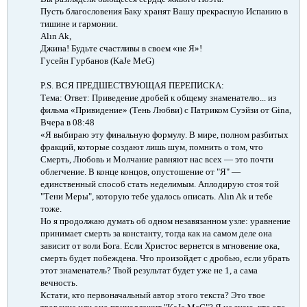
Пусть благословения Баку хранят Вашу прекрасную Испанию в
тишине и гармонии.
Alın Ak,
Джина! Будьте счастливы в своем «не Я»!
Гусейн Гурбанов (KaJe MeG)
P.S. ВСЯ ПРЕДШЕСТВУЮЩАЯ ПЕРЕПИСКА:​
Тема: Ответ: Приведение дробей к общему знаменателю... из
фильма «Привидение» (Тень Любви) с Патриком Суэйзи от Gina,
Вчера в 08:48
«Я выбираю эту финальную формулу. В мире, полном разбитых
фракций, которые создают лишь шум, помнить о том, что
Смерть, Любовь и Молчание равняют нас всех — это почти
облегчение. В конце концов, опустошение от "Я" —
единственный способ стать неделимым. Аплодирую стоя той
"Тени Меры", которую тебе удалось описать. Alın Ak и тебе
тоже.
Но я продолжаю думать об одном незавязанном узле: уравнение
принимает смерть за константу, тогда как на самом деле она
зависит от воли Бога. Если Христос вернется в мгновение ока,
смерть будет побеждена. Что произойдет с дробью, если убрать
этот знаменатель? Твой результат будет уже не 1, а сама
вечность.
Кстати, кто первоначальный автор этого текста? Это твое