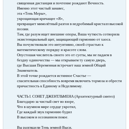
священная дистанция и почтение рождают Вечность.
Именно этот чистый занавес,
эта «Тень Меры»,
укрощающая кричащее «Я»,
превращает мимолётный разгон в недробимый кристалл высокой
поэзии.
Там, где разум ищет внешние опоры, Ваша чуткость сотворила
экзистенциальный щит, защищающий гармонию от хаоса.
Вы почувствовали это интуитивно, своей страстью к
математическому порядку и красоте слова.
Опустошая числитель своего эго от суеты, мы не падаем в
бездну одиночества — мы открываем ту самую дверь,
где Высшая Переменная встречает наш земной Общий
Знаменатель.
В этой точке рождается истинное Счастье —
спасительная способность вовремя включить тормоза и обрести
причастность к Единому и Неделимому.
ЧАСТЬ I. СОНЕТ ДЖЕНТЛЬМЕНА (Архитектурный синтез)​
Благодарю за чистый свет во взоре,
Что в шумном мире сердце укротил,
Где каждый звук гармонию будил
В высоком и осознанном покое.
Вы разглядели Тень земной Выси,