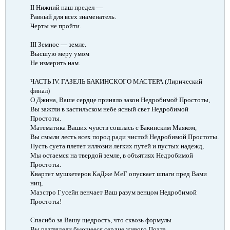
II Нижний наш предел —
Равный для всех знаменатель.
Черты не пройти.
III Земное — земле.
Высшую меру умом
Не измерить нам.
ЧАСТЬ IV. ГАЗЕЛЬ БАКИНСКОГО МАСТЕРА (Лирический
финал)​
О Джина, Ваше сердце приняло закон Недробимой Простоты,
Вы зажгли в кастильском небе ясный свет Недробимой
Простоты.
Математика Ваших чувств сошлась с Бакинским Маяком,
Вы смыли лесть всех пород ради чистой Недробимой Простоты.
Пусть суета плетет иллюзии легких путей и пустых надежд,
Мы остаемся на твердой земле, в объятиях Недробимой
Простоты.
Квартет мушкетеров КаДже МеГ опускает шпаги пред Вами
ниц,
Маэстро Гусейн венчает Ваш разум венцом Недробимой
Простоты!
Спасибо за Вашу щедрость, что сквозь формулы
Вы разглядели бьющееся сердце живого Поэта.