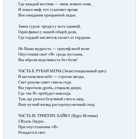
Где каждый вестник — лишь земное семя,
И ложен миф, что усыпляет время
Век ожидания призрачной ладьи.
Закон суров: предел у всех единый,
Один финал у нашей общей доли,
Где гордый числитель гаснет от гордыни.
Но Ваша мудрость — триумф моей воли:
Опустошив своё «Я» средь пустыни,
Вы обрели неделимость без боли!
ЧАСТЬ II. РУБАИ МЕРЫ (Экзистенциальный щит)​
В кастильском небе — строгая звезда,
Свет разума сияет сквозь года.
Вы укротили дробь, открыли двери,
Где «не Я» пребудет навсегда.
Там, где разгон безумный слеп и скор,
Ваш чуткий взгляд расторгнул вечный спор.
ЧАСТЬ III. ТРИПТИХ ХАЙКУ (Ядро Истины)​
I Вуаль Лауры...
При опустошении «Я»
Рождается свет.