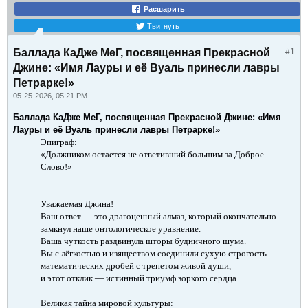
Расшарить
Твитнуть
Баллада КаДже МеГ, посвященная Прекрасной
#1
Джине: «Имя Лауры и её Вуаль принесли лавры
Петрарке!»
05-25-2026, 05:21 PM
Баллада КаДже МеГ, посвященная Прекрасной Джине: «Имя
Лауры и её Вуаль принесли лавры Петрарке!»
Эпиграф:
«Должником остается не ответивший большим за Доброе
Слово!»
Уважаемая Джина!
Ваш ответ — это драгоценный алмаз, который окончательно
замкнул наше онтологическое уравнение.
Ваша чуткость раздвинула шторы будничного шума.
Вы с лёгкостью и изяществом соединили сухую строгость
математических дробей с трепетом живой души,
и этот отклик — истинный триумф зоркого сердца.
Великая тайна мировой культуры: