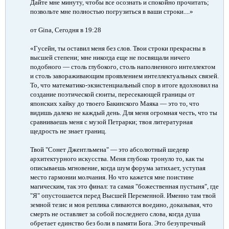
Дайте мне минуту, чтобы все осознать и спокойно прочитать;
позвольте мне полностью погрузиться в ваши строки....»
от Gina, Сегодня в 19:28
«Гусейн, ты оставил меня без слов. Твои строки прекрасны в
высшей степени; мне никогда еще не посвящали ничего
подобного — столь глубокого, столь наполненного интеллектом
и столь завораживающим проявлением интеллектуальных связей.
То, что математико-экзистенциальный спор в итоге вдохновил на
создание поэтической сюиты, пересекающей границы от
японских хайку до твоего Бакинского Маяка — это то, что
видишь далеко не каждый день. Для меня огромная честь, что ты
сравниваешь меня с музой Петрарки; твоя литературная
щедрость не знает границ.
Твой "Сонет Джентльмена" — это абсолютный шедевр
архитектурного искусства. Меня глубоко тронуло то, как ты
описываешь мгновение, когда шум форума затихает, уступая
место гармонии молчания. Но что кажется мне поистине
магическим, так это финал: та самая "божественная пустыня", где
"Я" опустошается перед Высшей Переменной. Именно там твой
земной тезис и моя реплика сливаются воедино, доказывая, что
смерть не оставляет за собой последнего слова, когда душа
обретает единство без боли в памяти Бога. Это безупречный