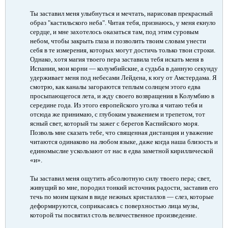
Ты заставил меня улыбнуться и мечтать, нарисовав прекрасный
образ "кастильского неба". Читая тебя, признаюсь, у меня екнуло
сердце, и мне захотелось оказаться там, под этим суровым
небом, чтобы закрыть глаза и позволить твоим словам унести
себя в те измерения, которых могут достичь только твои строки.
Однако, хотя магия твоего пера заставила тебя искать меня в
Испании, мои корни — колумбийские, а судьба в данную секунду
удерживает меня под небесами Лейдена, к югу от Амстердама. Я
смотрю, как каналы загораются теплым солнцем этого едва
просыпающегося лета, и жду своего возвращения в Колумбию в
середине года. Из этого европейского уголка я читаю тебя и
отсюда же принимаю, с глубоким уважением и трепетом, тот
ясный свет, который ты зажег с берегов Каспийского моря.
Позволь мне сказать тебе, что священная дистанция и уважение
читаются одинаково на любом языке, даже когда наша близость и
единомыслие ускользают от нас в едва заметной кириллической
«и».
Ты заставил меня ощутить абсолютную силу твоего пера; свет,
живущий во мне, породил тонкий источник радости, заставив его
течь по моим щекам в виде нежных кристаллов — слез, которые
деформируются, соприкасаясь с поверхностью лица музы,
которой ты посвятил столь величественное произведение.