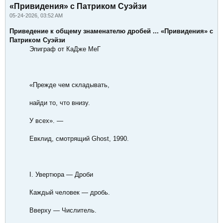
«Привидения» с Патриком Суэйзи
05-24-2026, 03:52 AM
Приведение к общему знаменателю дробей ... «Привидения» с
Патриком Суэйзи
Эпиграф от КаДже МеГ
«Прежде чем складывать,
найди то, что внизу.
У всех». —
Евклид, смотрящий Ghost, 1990.
I. Увертюра — Дроби
Каждый человек — дробь.
Вверху — Числитель.