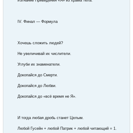
Изгнание Привидения «Я» из храма тела.
IV. Финал — Формула
Хочешь сложить людей?
Не увеличивай их числители.
Углуби их знаменатели.
Докопайся до Смерти.
Докопайся до Любви.
Докопайся до «всё время не Я».
И тогда любая дробь станет Целым.
Любой Гусейн + любой Патрик + любой читающий = 1.