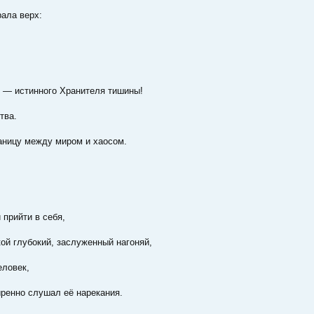
рала верх:
и — истинного Хранителя тишины!
тва.
аницу между миром и хаосом.
 прийти в себя,
кой глубокий, заслуженный нагоняй,
еловек,
иренно слушал её нарекания.