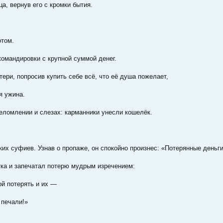
, вернув его с кромки бытия.
отом.
омандировки с крупной суммой денег.
ери, попросив купить себе всё, что её душа пожелает,
я ужина.
еломлении и слезах: карманники унесли кошелёк.
их суфиев. Узнав о пропаже, он спокойно произнес: «Потерянные деньги 
тка и запечатал потерю мудрым изречением:
й потерять и их —
 печали!»