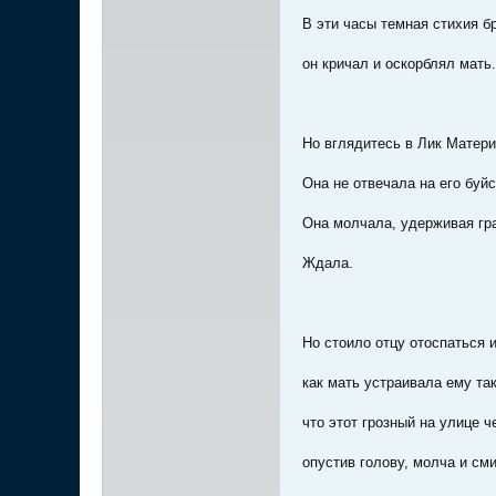
В эти часы темная стихия б
он кричал и оскорблял мать.
Но вглядитесь в Лик Матер
Она не отвечала на его буйс
Она молчала, удерживая гр
Ждала.
Но стоило отцу отоспаться и
как мать устраивала ему та
что этот грозный на улице ч
опустив голову, молча и см