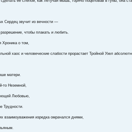
сделать её слепой, как летучая мышь; горячо поцеловав в губы, она ста
х Сердец звучит из вечности —
 разрешение, чтобы плакать и любить.
 Хроника о том,
ельной хаос и человеческие слабости прорастает Тройной Узел абсолютн
рше матери.
й-то Неземной,
ряющей Любовью,
е Трудности.
их взаимоуважения изредка омрачался днями,
пьяным.