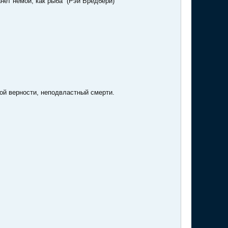
нет немой, как рыба” (Рэй Бредбери)
ой верности, неподвластный смерти.