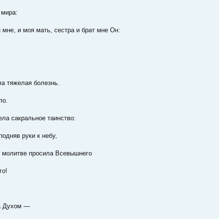
 мира:
 мне, и моя мать, сестра и брат мне Он:
ла тяжелая болезнь.
ло.
ела сакральное таинство:
подняв руки к небу,
й молитве просила Всевышнего
го!
а Духом —