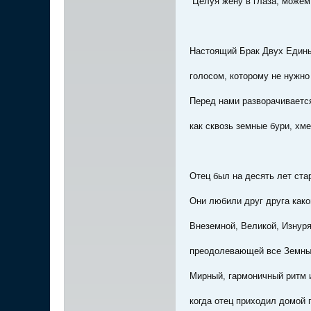
“Целуя жену в глаза, можем 
Настоящий Брак Двух Едины
голосом, которому не нужно
Перед нами разворачивается
как сквозь земные бури, хм
Отец был на десять лет ста
Они любили друг друга како
Внеземной, Великой, Изну
преодолевающей все Земны
Мирный, гармоничный ритм 
когда отец приходил домой 