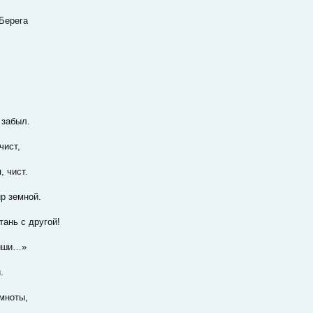
Берега
 забыл.
чист,
, чист.
ир земной.
тань с другой!
тиши…»
.
емноты,