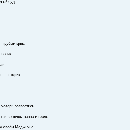
мной суд.
т грубый крик,
 поник.
хи,
н — старик.
н,
 матери развестись.
 так величественно и гордо,
 о своём Меджнуне,