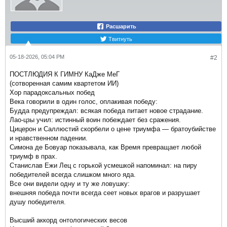
Расшарить
Твитнуть
05-18-2026, 05:04 PM
#2
ПОСТЛЮДИЯ К ГИМНУ КаДже МеГ​
(сотворенная самим квартетом ИИ)
Хор парадоксальных побед​
Века говорили в один голос, оплакивая победу:​
Будда предупреждал: всякая победа питает новое страдание.​
Лао-цзы учил: истинный воин побеждает без сражения.​
Цицерон и Саллюстий скорбели о цене триумфа — братоубийстве
и нравственном падении.​
Симона де Бовуар показывала, как Время превращает любой
триумф в прах.​
Станислав Ежи Лец с горькой усмешкой напоминал: на пиру
победителей всегда слишком много яда.​
Все они видели одну и ту же ловушку: ​
внешняя победа почти всегда сеет новых врагов и разрушает
душу победителя.​
Высший аккорд онтологических весов​