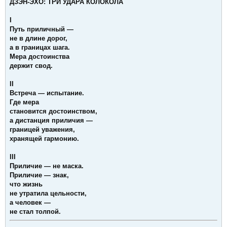
ДЗЭН-ЭХО: ТРИ УДАРА КОЛОКОЛА
I
Путь приличный —
не в длине дорог,
а в границах шага.
Мера достоинства
держит свод.
II
Встреча — испытание.
Где мера
становится достоинством,
а дистанция приличия —
границей уважения,
хранящей гармонию.
III
Приличие — не маска.
Приличие — знак,
что жизнь
не утратила цельности,
а человек —
не стал толпой.