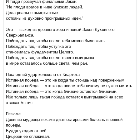
И тогда прозвучал финальный Закон:​
“Не плоди врагов в ниве близких людей. ​
Дела реально выигрышные ​
сотканы из духовно проигрышных идей.”​
Это — выход из древнего хора и новый Закон Духовного
Сверхбаланса.​
Побеждать так, чтобы после тебя можно было жить.​
Побеждать так, чтобы уступка эго ​
становилась фундаментом Целого.​
Побеждать так, чтобы после твоего выигрыша ​
в мире оставалось больше света, чем ран.​
Последний удар колокола от Квартета​
Истинная победа — это не когда ты стоишь над поверженным.​
Истинная победа — это когда после тебя никому не нужно мстить.​
Истинная победа — это когда близкие остаются близкими.​
Ибо только лишь такая победа остаётся выигрышной на всех
этажах Бытия.​
Резюме ​
Древние мудрецы веками диагностировали болезнь внешней
победы. ​
Будда уходил от неё. ​
Цицерон её оплакивал. ​