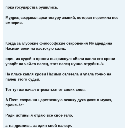
пока государства рушились,
Мудрец создавал архитектуру знаний, которая пережила все
империи.
Когда за глубокие философские откровения Имадеддина
Насими вели на жестокую казнь,
один из судей в ярости выкрикнул: «Если капля его крови
упадёт на чей-то палец, этот палец нужно отрубить!»
На плахе капля крови Насими отлетела и упала точно на
палец этого судьи.
Тот тут же начал отрекаться от своих слов.
А Поэт, сохраняя царственную осанку духа даже в муках,
произнёс:
Ради истины я отдаю всё своё тело,
а ты дрожишь за один свой палец».