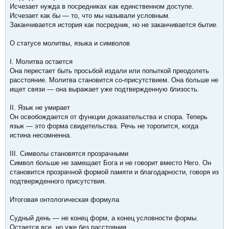
Исчезает нужда в посредниках как единственном доступе.
Исчезает как бы — то, что мы называли условным.
Заканчивается история как посредник, но не заканчивается бытие.
О статусе молитвы, языка и символов
I. Молитва остается
Она перестает быть просьбой издали или попыткой преодолеть
расстояние. Молитва становится со-присутствием. Она больше не
ищет связи — она выражает уже подтвержденную близость.
II. Язык не умирает
Он освобождается от функции доказательства и спора. Теперь
язык — это форма свидетельства. Речь не торопится, когда
истина несомненна.
III. Символы становятся прозрачными
Символ больше не замещает Бога и не говорит вместо Него. Он
становится прозрачной формой памяти и благодарности, говоря из
подтвержденного присутствия.
Итоговая онтологическая формула
Судный день — не конец форм, а конец условности формы.
Остается все, но уже без расстояния.