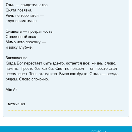
Язык — свидетельство.
Снята повязка.
Речь не торопится —
слух внимателен.
Символы — прозрачность.
Стеклянный знак.
Мимо него прохожу —
и вижу глубже.
Заключение
Когда Бог перестает быть где-то, остается все: жизнь, слово,
память. Просто без как бы. Свет не пришел — он просто стал
несомненен. Тень отступила. Было как будто. Стало — всегда
рядом. Слово спокойно.
Alin Ak
Метки:
Нет
ПОМОЩЬ