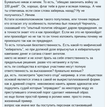
Буквально никак и ничем. То есть, "обещаю закончить войну за
100 дней!". Ок, хорошо, флаг тебе в руки и всякая помощь. А чем
ты отвечаешь если свои слова заберешь назад? Ну не
получилось?..Ничем.
Кстати основоположником такого популизма, или точнее первым
кто огласил эту особенность политика был пожалуй Черчилль ,
сказавший что "опытный политик обладает даром предвидения. он
в точности знает что и как произойдет. Если же это не произойдет
или произойдет но не так то он точно изложить причины почему не
произошло так как он предвидел.
То есть тотальная безответственность. Есть какой-то мифический
"избиратель", но при должной дозе впрыснутых в избирательную
кампанию денег и сатана станет ангелом.
никто не может и не хочет брать на себя ответственность за
предельные решения. разве что нетаниягу и путин.
есть ли сообщества в которых участники несут полную
ответственность за высказанное? буквально жизнью?
да, есть. посмотрите "крестного отца" например. в этих обществах
основой является этика в самой ее выкристаллизованной форме.
как в древней спарте. невозможно нанять армию адвокатов или
подкупить судей которые "оправдают" за некоторую мзду из
преступившего этический порог сделают невинный образ.
но еще более простой пример в ролике ниже. просто очень
жизненный пример.
вопрос как иначе мог бы поступить персонаж остановивший