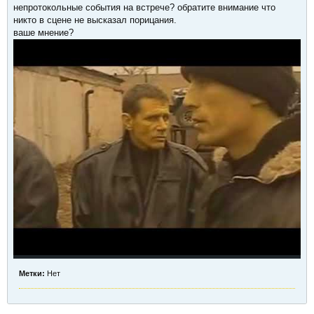
непротокольные события на встрече? обратите внимание что
никто в сцене не высказал порицания.
ваше мнение?
Метки:
Нет