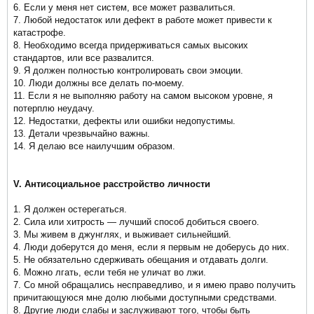
6. Если у меня нет систем, все может развалиться.
7. Любой недостаток или дефект в работе может привести к
катастрофе.
8. Необходимо всегда придерживаться самых высоких
стандартов, или все развалится.
9. Я должен полностью контролировать свои эмоции.
10. Люди должны все делать по-моему.
11. Если я не выполняю работу на самом высоком уровне, я
потерплю неудачу.
12. Недостатки, дефекты или ошибки недопустимы.
13. Детали чрезвычайно важны.
14. Я делаю все наилучшим образом.
V. Антисоциальное расстройство личности
1. Я должен остерегаться.
2. Сила или хитрость — лучший способ добиться своего.
3. Мы живем в джунглях, и выживает сильнейший.
4. Люди доберутся до меня, если я первым не доберусь до них.
5. Не обязательно сдерживать обещания и отдавать долги.
6. Можно лгать, если тебя не уличат во лжи.
7. Со мной обращались несправедливо, и я имею право получить
причитающуюся мне долю любыми доступными средствами.
8. Другие люди слабы и заслуживают того, чтобы быть