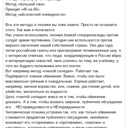
Метод «большой лжи».
Принцип «40 на 60».
Метод «абсолютной очевидности».
Все эти методы и техники вы тоже знаете. Просто не осознаете
этого. Как вам и полагается.
Нас учили использовать техники боевой спецпропаганды против
солдат армии противника. Сегодня они используются против
мирного населения нашей собственной страны. Уже два года,
читая российские газеты или просматривая телевизионные шоу, я
с интересом отмечаю, что люди, координирующие в России вброс
и интерпретацию новостей, явно учились по тому же учебнику, у
того же бодрого полковника или его коллег.
Вот например метод «гнилой селедки». Работает так.
Подбирается ложное обвинение. Важно, чтобы оно было
максимально грязным и скандальным. Хорошо работает,
например, мелкое воровство, или, скажем, растление детей, или
убийство, желательно из жадности.
Цель «гнилой селедки» вовсе не в том, чтобы обвинение
доказать. А в том, чтобы вызвать широкое, публичное обсуждение
его… НЕсправедливости и НЕоправданности.
Человеческая психика устроена так, что, как только обвинение
становится предметом публичного обсуждения, неизбежно
возникают его «сторонники» и «противники», «знатоки» и
«эксперты», оголтелые «обвинители» и ярые «защитники»