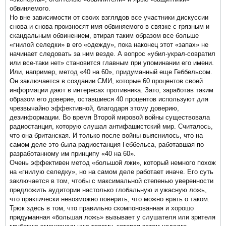
обвиняемого.
Но вне зависимости от своих взглядов все участники дискуссии
снова и снова произносят имя обвиняемого в связке с грязным и
скандальным обвинением, втирая таким образом все больше
«гнилой селедки» в его «одежду», пока наконец этот «запах» не
начинает следовать за ним везде. А вопрос «убил-украл-совратил
или все-таки нет» становится главным при упоминании его имени.
Или, например, метод «40 на 60», придуманный еще Геббельсом.
Он заключается в создании СМИ, которые 60 процентов своей
информации дают в интересах противника. Зато, заработав таким
образом его доверие, оставшиеся 40 процентов используют для
чрезвычайно эффективной, благодаря этому доверию,
дезинформации. Во время Второй мировой войны существовала
радиостанция, которую слушал антифашистский мир. Считалось,
что она британская. И только после войны выяснилось, что на
самом деле это была радиостанция Геббельса, работавшая по
разработанному им принципу «40 на 60».
Очень эффективен метод «большой лжи», который немного похож
на «гнилую селедку», но на самом деле работает иначе. Его суть
заключается в том, чтобы с максимальной степенью уверенности
предложить аудитории настолько глобальную и ужасную ложь,
что практически невозможно поверить, что можно врать о таком.
Трюк здесь в том, что правильно скомпонованная и хорошо
придуманная «большая ложь» вызывает у слушателя или зрителя