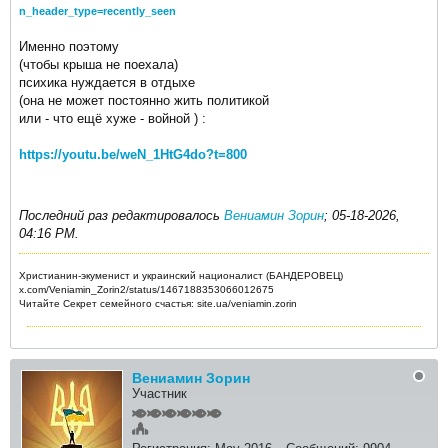
n_header_type=recently_seen
Именно поэтому
(чтобы крыша не поехала)
психика нуждается в отдыхе
(она не может постоянно жить политикой
или - что ещё хуже - войной ) :
https://youtu.be/weN_1HtG4do?t=800
.
Последний раз редактировалось
Вениамин Зорин
;
05-18-2026,
04:16 PM
.
Христианин-экуменист и украинский националист (БАНДЕРОВЕЦ)
x.com/Veniamin_Zorin2/status/1467188353066012675
Читайте Секрет семейного счастья: site.ua/veniamin.zorin
Вениамин Зорин
Участник