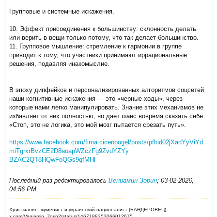
Групповые и системные искажения.
10. Эффект присоединения к большинству: склонность делать
или верить в вещи только потому, что так делает большинство.
11. Групповое мышление: стремление к гармонии в группе
приводит к тому, что участники принимают иррациональные
решения, подавляя инакомыслие.
В эпоху дипфейков и персонализированных алгоритмов соцсетей
наши когнитивные искажения — это «черные ходы», через
которые нами легко манипулировать. Знание этих механизмов не
избавляет от них полностью, но дает шанс вовремя сказать себе:
«Стоп, это не логика, это мой мозг пытается срезать путь».
https://www.facebook.com/fima.cicenbogel/posts/pfbid02jXadYyViYd
miTgrxrBvzCE2D8aoapWZczFg9ZvdYZYy
BZAC2QT8HQwFoQGs9qfMHl
Последний раз редактировалось
Вениамин Зорин
;
03-02-2026,
04:56 PM
.
Христианин-экуменист и украинский националист (БАНДЕРОВЕЦ)
x.com/Veniamin_Zorin2/status/1467188353066012675