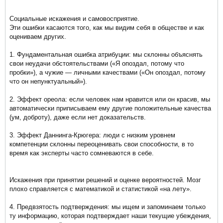
Социальные искажения и самовосприятие.
Эти ошибки касаются того, как мы видим себя в обществе и как
оцениваем других.
1. Фундаментальная ошибка атрибуции: мы склонны объяснять
свои неудачи обстоятельствами («Я опоздал, потому что
пробки»), а чужие — личными качествами («Он опоздал, потому
что он непунктуальный»).
2. Эффект ореола: если человек нам нравится или он красив, мы
автоматически приписываем ему другие положительные качества
(ум, доброту), даже если нет доказательств.
3. Эффект Даннинга-Крюгера: люди с низким уровнем
компетенции склонны переоценивать свои способности, в то
время как эксперты часто сомневаются в себе.
Искажения при принятии решений и оценке вероятностей. Мозг
плохо справляется с математикой и статистикой «на лету».
4. Предвзятость подтверждения: мы ищем и запоминаем только
ту информацию, которая подтверждает наши текущие убеждения,