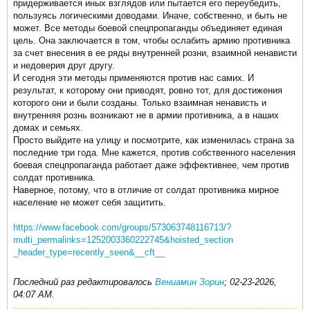
придерживается иных взглядов или пытается его переубедить,
пользуясь логическими доводами. Иначе, собственно, и быть не
может. Все методы боевой спецпропаганды объединяет единая
цель. Она заключается в том, чтобы ослабить армию противника
за счет внесения в ее ряды внутренней розни, взаимной ненависти
и недоверия друг другу.
И сегодня эти методы применяются против нас самих. И
результат, к которому они приводят, ровно тот, для достижения
которого они и были созданы. Только взаимная ненависть и
внутренняя рознь возникают не в армии противника, а в наших
домах и семьях.
Просто выйдите на улицу и посмотрите, как изменилась страна за
последние три года. Мне кажется, против собственного населения
боевая спецпропаганда работает даже эффективнее, чем против
солдат противника.
Наверное, потому, что в отличие от солдат противника мирное
население не может себя защитить.
https://www.facebook.com/groups/573063748116713/?
multi_permalinks=1252003360222745&hoisted_section
_header_type=recently_seen&__cft__
Последний раз редактировалось
Вениамин Зорин
;
02-23-2026,
04:07 AM
.