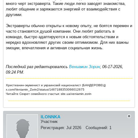
много черт экстраверта. Такие люди легко заводят знакомства,
любят общение и заряжаются энергией от взаимодействия с
другими.
Экстраверты обычно открыты к новому опыту, не боятся перемен и
часто становятся душой компании. Они любят работать в
команде, быстро адаптируются к новым обстоятельствам и
нередко вдохновляют других своим оптимизмом. Для них важны
эмоции, впечатления и активная социальная жизнь.
Последний раз редактировалось
Вениамин Зорин
;
06-17-2026,
09:24 PM
.
Христианин-экуменист и украинский националист (БАНДЕРОВЕЦ)
x.com/Veniamin_Zorin2/status/1467188353066012675
Читайте Секрет семейного счастья: site.ua/veniamin.zorin
ILONNKA
Участник
Регистрация:
Jul 2026
Сообщений:
1