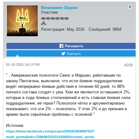
Вениамин Зорин
Участник
Регистрация:
May 2016
Сообщений:
9904
Расшарить
Твитнуть
05-18-2026, 04:13 PM
#200
"...Американские психологи Свенг и Маршан, работавшие по
заказу Пентагона, выяснили, что если боевое подразделение
ведёт непрерывно боевые действия в течение 60 дней, то 98%
личного состава сходят с ума. Кем же являются оставшиеся 2%,
которые в ходе боевых столкновений и есть главная боевая сила
подразделения, её герои? Психологи чётко и аргументировано
показывают, что эти 2% – психопаты. У этих 2% и до призыва в
армию были серьёзные проблемы с психикой."
Источник:
https://www.facebook.com/groups/329105393808763/?
multi_permalinks=23964843103141660&hoisted_sectio