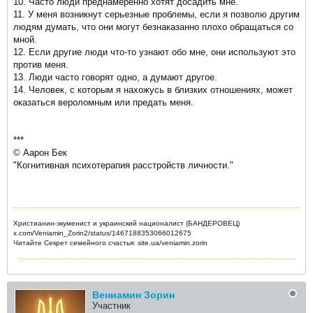
10. Часто люди преднамеренно хотят досадить мне.
11. У меня возникнут серьезные проблемы, если я позволю другим
людям думать, что они могут безнаказанно плохо обращаться со
мной.
12. Если другие люди что-то узнают обо мне, они используют это
против меня.
13. Люди часто говорят одно, а думают другое.
14. Человек, с которым я нахожусь в близких отношениях, может
оказаться вероломным или предать меня.
***
© Аарон Бек
"Когнитивная психотерапия расстройств личности."
Христианин-экуменист и украинский националист (БАНДЕРОВЕЦ)
x.com/Veniamin_Zorin2/status/1467188353066012675
Читайте Секрет семейного счастья: site.ua/veniamin.zorin
Вениамин Зорин
Участник