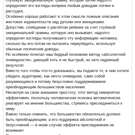
глубокую эмоциональную травму, которая затем надолго
определяет его взгляды вопреки любым доводам логики и
рассудка.
Особенно хорошо работают в этом смысле ложные описания
жестоких издевательств над детьми или женщинами.
Допустим, сообщение о распятом ребенке за счет глубокой
эмоциональной травмы, которую оно вызывает, надолго
определит взгляды получившего эту информацию человека,
сколько бы его потом ни пытались переубедить, используя
обычные логические доводы.
Но особенно почитал наш бодрый полковник метод «абсолютной
очевидности», дающий хоть и не быстрый, но зато надежный
результат.
Вместо того чтобы что-то доказывать, вы подаете то, в чем хотите
убедить аудиторию, как нечто очевидное, само собой
разумеющееся и потому безусловно поддерживаемое
преобладающим большинством населения.
Несмотря на свою внешнюю простоту, этот метод невероятно
эффективен, поскольку человеческая психика автоматически
реагирует на мнение большинства, стремясь присоединиться к
нему.
Важно только помнить, что большинство обязательно должно
быть преобладающем, а его поддержка абсолютной и
безусловной — в ином случае эффекта присоединения не
возникает.