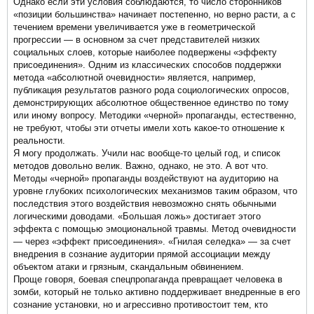
Однако если эти условия соблюдаются, то число сторонников
«позиции большинства» начинает постепенно, но верно расти, а с
течением времени увеличивается уже в геометрической
прогрессии — в основном за счет представителей низких
социальных слоев, которые наиболее подвержены «эффекту
присоединения». Одним из классических способов поддержки
метода «абсолютной очевидности» является, например,
публикация результатов разного рода социологических опросов,
демонстрирующих абсолютное общественное единство по тому
или иному вопросу. Методики «черной» пропаганды, естественно,
не требуют, чтобы эти отчеты имели хоть какое-то отношение к
реальности.
Я могу продолжать. Учили нас вообще-то целый год, и список
методов довольно велик. Важно, однако, не это. А вот что.
Методы «черной» пропаганды воздействуют на аудиторию на
уровне глубоких психологических механизмов таким образом, что
последствия этого воздействия невозможно снять обычными
логическими доводами. «Большая ложь» достигает этого
эффекта с помощью эмоциональной травмы. Метод очевидности
— через «эффект присоединения». «Гнилая селедка» — за счет
внедрения в сознание аудитории прямой ассоциации между
объектом атаки и грязным, скандальным обвинением.
Проще говоря, боевая спецпропаганда превращает человека в
зомби, который не только активно поддерживает внедренные в его
сознание установки, но и агрессивно противостоит тем, кто