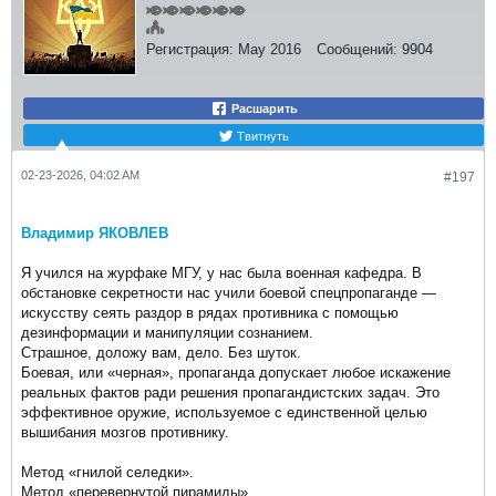
Регистрация:
May 2016
Сообщений:
9904
Расшарить
Твитнуть
02-23-2026, 04:02 AM
#197
Владимир ЯКОВЛЕВ
Я учился на журфаке МГУ, у нас была военная кафедра. В
обстановке секретности нас учили боевой спецпропаганде —
искусству сеять раздор в рядах противника с помощью
дезинформации и манипуляции сознанием.
Страшное, доложу вам, дело. Без шуток.
Боевая, или «черная», пропаганда допускает любое искажение
реальных фактов ради решения пропагандистских задач. Это
эффективное оружие, используемое с единственной целью
вышибания мозгов противнику.
Метод «гнилой селедки».
Метод «перевернутой пирамиды».