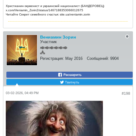
Христианин-экуменист и украинский националист (БАНДЕРОВЕЦ)
x.com/Veniamin_Zorin2/status/1467188353066012675
Читайте Секрет семейного счастья: site.ua/veniamin.zorin
Вениамин Зорин
Участник
Регистрация:
May 2016
Сообщений:
9904
Расшарить
Твитнуть
03-02-2026, 04:49 PM
#198