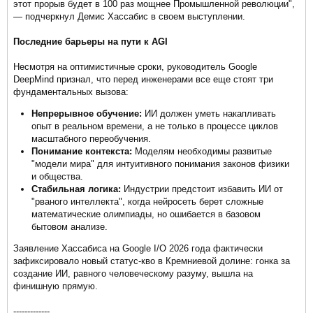
этот прорыв будет в 100 раз мощнее Промышленной революции",
— подчеркнул Демис Хассабис в своем выступлении.
Последние барьеры на пути к AGI
Несмотря на оптимистичные сроки, руководитель Google
DeepMind признал, что перед инженерами все еще стоят три
фундаментальных вызова:
Непрерывное обучение:
ИИ должен уметь накапливать
опыт в реальном времени, а не только в процессе циклов
масштабного переобучения.
Понимание контекста:
Моделям необходимы развитые
"модели мира" для интуитивного понимания законов физики
и общества.
Стабильная логика:
Индустрии предстоит избавить ИИ от
"рваного интеллекта", когда нейросеть берет сложные
математические олимпиады, но ошибается в базовом
бытовом анализе.
Заявление Хассабиса на Google I/O 2026 года фактически
зафиксировало новый статус-кво в Кремниевой долине: гонка за
создание ИИ, равного человеческому разуму, вышла на
финишную прямую.
-------------