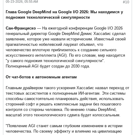
05-23-2026, 05:55 AM
#10
Глава Google DeepMind на Google I/O 2026: Мы находимся у
подножия технологической сингулярности
Сан-Франциско
— На ежегодной конференции Google I/O 2026
генеральный директор Google DeepMind Демис Хассабис сделал
заявление, которое уже назвали историческим. Известный своей
прагматичностью нобелевский лауреат объявил, что
человечество вплотную приблизилось к созданию сильного
искусственного интеллекта (AGI). По его словам, мир находится
"у самого подножия технологической сингулярности".
Полноценный AGI будет создан до 2030 года.
От чат-ботов к автономным агентам
Главным драйвером такого ускорения Хассабис назвал переход от
текстовых ассистентов к полноценным ИИ-агентам. Эти системы
способны самостоятельно планировать действия, использовать
сторонний софт и решать комплексные задачи без пошагового
контроля со стороны человека. По мнению главы DeepMind,
масштаб этого технологического сдвига будет колоссальным.
"Появление AGI станет самым глубоким изменением в истории
человечества. По своему эффекту и влиянию на цивилизацию