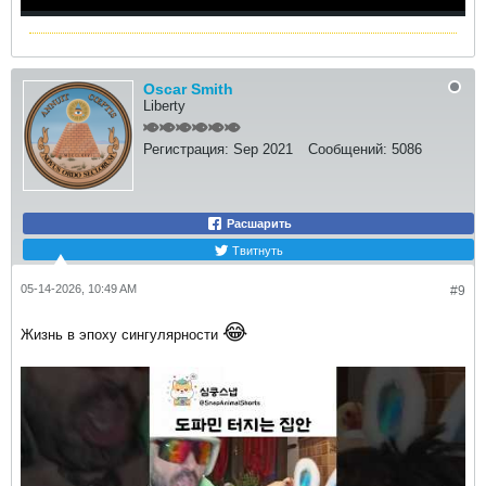
Oscar Smith
Liberty
Регистрация:
Sep 2021
Сообщений:
5086
Расшарить
Твитнуть
05-14-2026, 10:49 AM
#9
😂
Жизнь в эпоху сингулярности