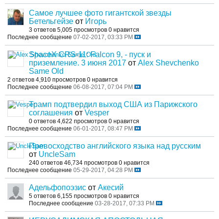
Самое лучшее фото гигантской звезды
Бетельгейзе
от
Игорь
3 ответов
5,005 просмотров
0 нравится
Последнее сообщение
07-02-2017, 03:33 PM
SpaceX CRS-11: Falcon 9, - пуск и
приземление. 3 июня 2017
от
Alex Shevchenko
Same Old
2 ответов
4,910 просмотров
0 нравится
Последнее сообщение
06-08-2017, 07:04 PM
Трамп подтвердил выход США из Парижского
соглашения
от
Vesper
0 ответов
4,622 просмотров
0 нравится
Последнее сообщение
06-01-2017, 08:47 PM
Превосходство английского языка над русским
от
UncleSam
240 ответов
46,734 просмотров
0 нравится
Последнее сообщение
05-29-2017, 04:28 PM
Адельфопоэзис
от
Акесий
5 ответов
6,155 просмотров
0 нравится
Последнее сообщение
03-28-2017, 07:33 PM