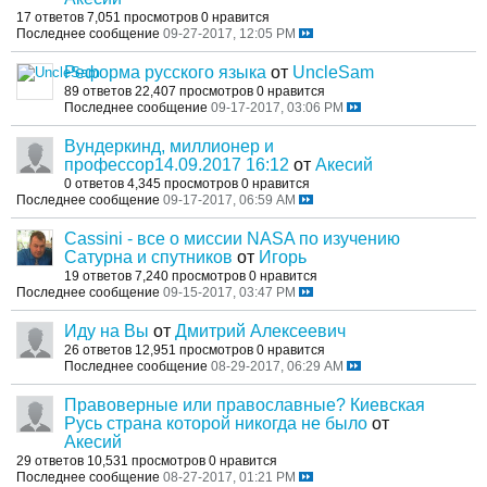
17 ответов
7,051 просмотров
0 нравится
Последнее сообщение
09-27-2017, 12:05 PM
Реформа русского языка
от
UncleSam
89 ответов
22,407 просмотров
0 нравится
Последнее сообщение
09-17-2017, 03:06 PM
Вундеркинд, миллионер и
профессор14.09.2017 16:12
от
Акесий
0 ответов
4,345 просмотров
0 нравится
Последнее сообщение
09-17-2017, 06:59 AM
Cassini - все о миссии NASA по изучению
Сатурна и спутников
от
Игорь
19 ответов
7,240 просмотров
0 нравится
Последнее сообщение
09-15-2017, 03:47 PM
Иду на Вы
от
Дмитрий Алексеевич
26 ответов
12,951 просмотров
0 нравится
Последнее сообщение
08-29-2017, 06:29 AM
Правоверные или православные? Киевская
Русь страна которой никогда не было
от
Акесий
29 ответов
10,531 просмотров
0 нравится
Последнее сообщение
08-27-2017, 01:21 PM