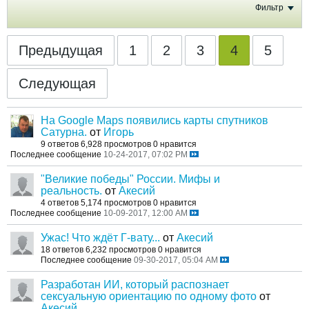
Фильтр
Предыдущая
1
2
3
4
5
Следующая
На Google Maps появились карты спутников
Сатурна.
от
Игорь
9 ответов
6,928 просмотров
0 нравится
Последнее сообщение
10-24-2017, 07:02 PM
"Великие победы" России. Мифы и
реальность.
от
Акесий
4 ответов
5,174 просмотров
0 нравится
Последнее сообщение
10-09-2017, 12:00 AM
Ужас! Что ждёт Г-вату...
от
Акесий
18 ответов
6,232 просмотров
0 нравится
Последнее сообщение
09-30-2017, 05:04 AM
Разработан ИИ, который распознает
сексуальную ориентацию по одному фото
от
Акесий