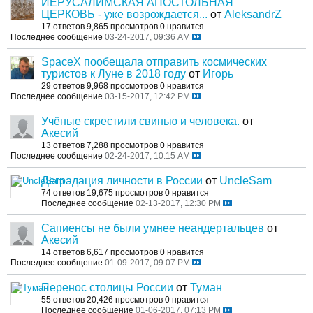
ИЕРУСАЛИМСКАЯ АПОСТОЛЬНАЯ
ЦЕРКОВЬ - уже возрождается...
от
AleksandrZ
17 ответов
9,865 просмотров
0 нравится
Последнее сообщение
03-24-2017, 09:36 AM
SpaceX пообещала отправить космических
туристов к Луне в 2018 году
от
Игорь
29 ответов
9,968 просмотров
0 нравится
Последнее сообщение
03-15-2017, 12:42 PM
Учёные скрестили свинью и человека.
от
Акесий
13 ответов
7,288 просмотров
0 нравится
Последнее сообщение
02-24-2017, 10:15 AM
Деградация личности в России
от
UncleSam
74 ответов
19,675 просмотров
0 нравится
Последнее сообщение
02-13-2017, 12:30 PM
Сапиенсы не были умнее неандертальцев
от
Акесий
14 ответов
6,617 просмотров
0 нравится
Последнее сообщение
01-09-2017, 09:07 PM
Перенос столицы России
от
Туман
55 ответов
20,426 просмотров
0 нравится
Последнее сообщение
01-06-2017, 07:13 PM