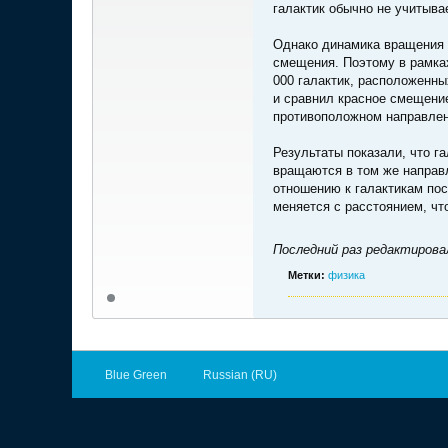
галактик обычно не учитыва
Однако динамика вращения г
смещения. Поэтому в рамках
000 галактик, расположенны
и сравнил красное смещени
противоположном направлен
Результаты показали, что г
вращаются в том же направл
отношению к галактикам пос
меняется с расстоянием, чт
Последний раз редактиров
Метки:
физика
Blue Green
Russian (RU)