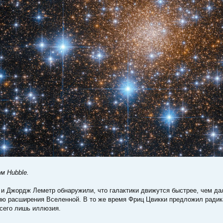
м Hubble.
 и Джордж Леметр обнаружили, что галактики движутся быстрее, чем да
ию расширения Вселенной. В то же время Фриц Цвикки предложил радик
всего лишь иллюзия.