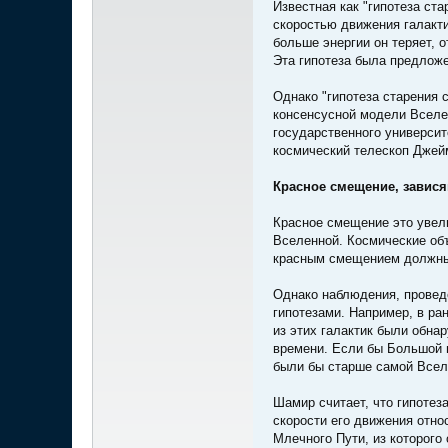
Известная как "гипотеза ст
скоростью движения галакти
больше энергии он теряет, 
Эта гипотеза была предлож
Однако "гипотеза старения 
консенсусной модели Вселен
государственного университ
космический телескоп Джейм
Красное смещение, завися
Красное смещение это увели
Вселенной. Космические об
красным смещением должны 
Однако наблюдения, провед
гипотезами. Например, в р
из этих галактик были обна
времени. Если бы Большой 
были бы старше самой Всел
Шамир считает, что гипотез
скорости его движения отно
Млечного Пути, из которого