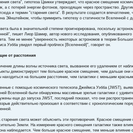
арения света", гипотеза Цвикки утверждает, что красное смещение косми
к, а с потерей энергии фотонов, проходящих через пространство. Други
отсюда и термин "старения света". В результате создается впечатление,
ена Эйнштейном, чтобы примирить гипотезу о статичности Вселенной с 
света была в значительной степени проигнорирована, поскольку астрон
ной", пишет Лиор Шамир, автор нового исследования, опубликованного в 
ета. Тем не менее "уверенность некоторых астрономов в теории Большо
са Уэбба увидел первый проблеск [Вселенной]", говорит он.
щее от расстояния
чение длины волны источника света, вызванное его удалением от наблю
ъекты демонстрируют тем большее красное смещение, чем дальше они н
находиться на большем расстоянии, чем галактики с меньшим красны
енные с помощью космического телескопа Джеймса Уэбба (JWST), выяви
анней Вселенной были обнаружены массивные зрелые галактики с удиви
ружены еще до запуска JWST, последний показал, что они распространен
взрыв действительно произошел в соответствии с хронологическим поря
енной.
а старения света может объяснить эти противоречия. Красное смещение
сительно Земли. На измерение красного смещения галактики также влия
 она наблюдается. Чем больше красное смещение, тем меньше влияние 