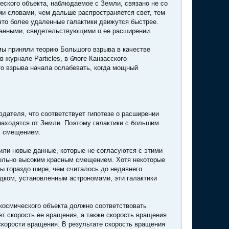
ческого объекта, наблюдаемое с Земли, связано не со
ми словами, чем дальше распространяется свет, тем
 что более удаленные галактики движутся быстрее.
данными, свидетельствующими о ее расширении.
омы приняли теорию Большого взрыва в качестве
журнале Particles, в блоге Канзасского
го взрыва начала ослабевать, когда мощный
дателя, что соответствует гипотезе о расширении
аходятся от Земли. Поэтому галактики с большим
м смещением.
ли новые данные, которые не согласуются с этими
тельно высоким красным смещением. Хотя некоторые
ы гораздо шире, чем считалось до недавнего
дком, установленным астрономами, эти галактики
 космического объекта должно соответствовать
ет скорость ее вращения, а также скорость вращения
скорости вращения. В результате скорость вращения