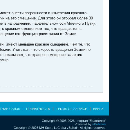
 может внести погрешности в измерения красного
к на это смещение. Для этого он отобрал более 30
ая в направлении, параллельном оси Млечного Пути),
, с красным смещением тех, что вращаются в
мещение как функцию расстояния от Земли.
ти, имеют меньшее красное смещение, чем те, что
 Земли. Учитывая, что скорость вращения Земли по
то показывает, что красное смещение галактик
Шамир.
ТНАЯ СВЯЗЬ
ПРИВАТНОСТЬ
TERMS OF SERVICE
ВВЕРХ
Copyright © 2006-2026 - портал "Евангелие"
Powered by
vBulletin®
Copyright © 2026 MH Sub I, LLC dba vBulletin. All rights reserved.