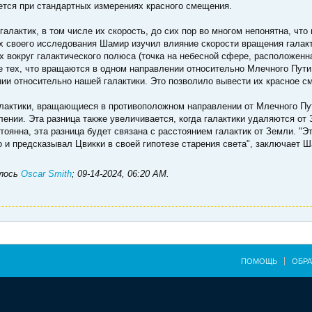
ется при стандартных измерениях красного смещения.
алактик, в том числе их скорость, до сих пор во многом непонятна, что
 своего исследования Шамир изучил влияние скорости вращения галакти
х вокруг галактического полюса (точка на небесной сфере, расположенн
е тех, что вращаются в одном направлении относительно Млечного Пути
ии относительно нашей галактики. Это позволило вывести их красное с
алактики, вращающиеся в противоположном направлении от Млечного Пу
ении. Эта разница также увеличивается, когда галактики удаляются от
тоянна, эта разница будет связана с расстоянием галактик от Земли. "Э
о и предсказывал Цвикки в своей гипотезе старения света", заключает 
алось
Oscar Smith
;
09-14-2024, 06:20 AM
.
ПОМОЩЬ
ОБРА