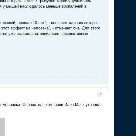
анного рака кожи. У грызунов также улучшилось
ия у мышей наблюдалось меньше воспалений в
мышей, прошло 10 лет", - поясняет один из авторов
этот эффект на человека", - отмечает она. Для этого
ртов уже выявила потенциально перспективные
#2
зг человека. Основатель компании Илон Маск уточнил,