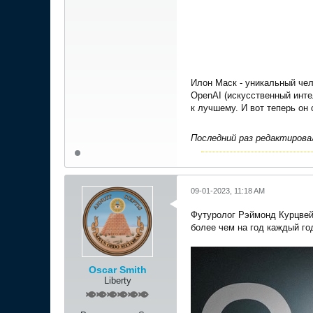
Илон Маск - уникальный чел
OpenAI (искусственный интел
к лучшему. И вот теперь он
Последний раз редактиров
09-01-2023, 11:18 AM
Футуролог Рэймонд Курцвейл
более чем на год каждый го
Oscar Smith
Liberty