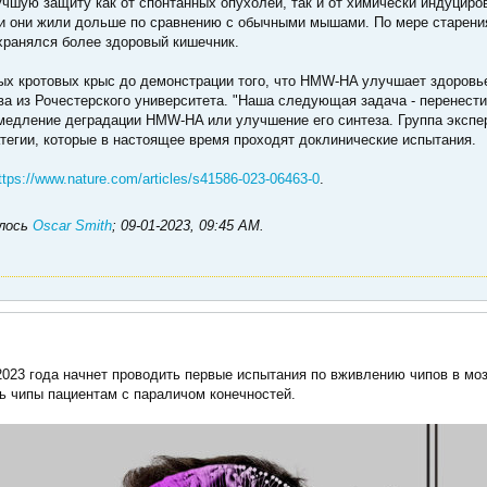
шую защиту как от спонтанных опухолей, так и от химически индуциров
 и они жили дольше по сравнению с обычными мышами. По мере старен
хранялся более здоровый кишечник.
х кротовых крыс до демонстрации того, что HMW-HA улучшает здоровье 
а из Рочестерского университета. "Наша следующая задача - перенести 
амедление деградации HMW-HA или улучшение его синтеза. Группа экспе
тегии, которые в настоящее время проходят доклинические испытания.
ttps://www.nature.com/articles/s41586-023-06463-0
.
алось
Oscar Smith
;
09-01-2023, 09:45 AM
.
 2023 года начнет проводить первые испытания по вживлению чипов в мо
ь чипы пациентам с параличом конечностей.