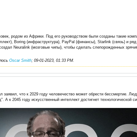
овек, родом из Африки. Под его руководством были созданы такие компан
лект), Boring (инфраструктура), PayPal (финансы), Starlink (связь) и р
 создал Neuralink (мозговые чипы), чтобы сделать слепорожденных зрячи
алось
Oscar Smith
;
09-01-2023, 01:33 PM
.
 заявил, что к 2029 году человечество может обрести бессмертие. Лю
д". А к 2045 году искусственный интеллект достигнет технологической с