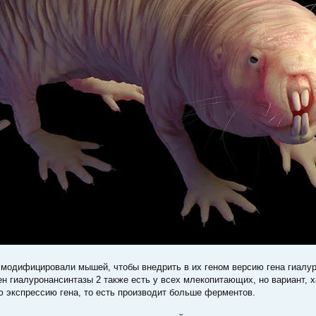
 модифицировали мышей, чтобы внедрить в их геном версию гена гиалур
гиалуронансинтазы 2 также есть у всех млекопитающих, но вариант, х
 экспрессию гена, то есть производит больше ферментов.