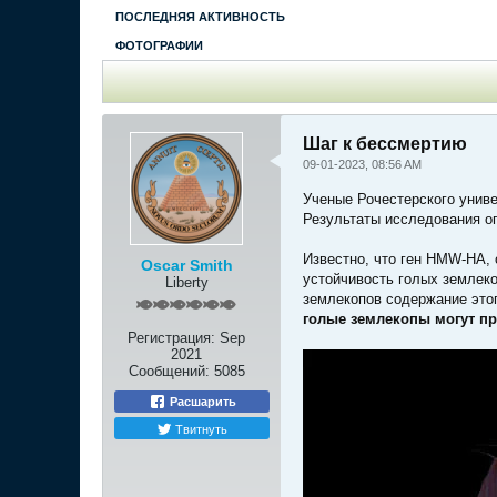
ПОСЛЕДНЯЯ АКТИВНОСТЬ
ФОТОГРАФИИ
Шаг к бессмертию
09-01-2023, 08:56 AM
Ученые Рочестерского унив
Результаты исследования оп
Известно, что ген HMW-HA,
Oscar Smith
устойчивость голых землеко
Liberty
землекопов содержание это
голые землекопы могут про
Регистрация:
Sep
2021
Сообщений:
5085
Расшарить
Твитнуть