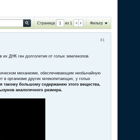
Страница
из
1
Фильтр
#1
 их ДНК ген долголетия от голых землекопов.
химическом механизме, обеспечивающем необычайную
ет в организме других млекопитающих, у голых
я такому большому содержанию этого вещества,
рызунов аналогичного размера.