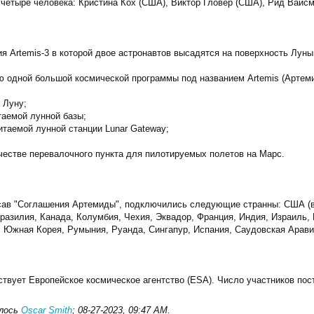
 четыре человека: Кристина Кох (США), Виктор Гловер (США), Рид Вайс
ия Artemis-3 в которой двое астронавтов высадятся на поверхность Луны
 одной большой космической программы под названием Artemis (Артеми
 Луну;
таемой лунной базы;
итаемой лунной станции Lunar Gateway;
честве перевалочного пункта для пилотируемых полетов на Марс.
исав "Соглашения Артемиды", подключились следующие странны: США (во
разилия, Канада, Колумбия, Чехия, Эквадор, Франция, Индия, Израиль, 
 Южная Корея, Румыния, Руанда, Сингапур, Испания, Саудовская Арави
ствует Европейское космическое агентство (ESA). Число участников пос
алось
Oscar Smith
;
08-27-2023, 09:47 AM
.