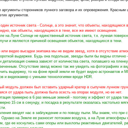
аргументы сторонников лунного заговора и их опровержения. Красным ц
этих аргументов.
 один источник света - Солнце, а это значит, что объекты, находящиеся
 видно, как объекты, находящиеся в тени, все же имеют освещение.
е на Луне Солнце не единственный источник света, т.к. лунная поверх
лучи и являются причиной освещения объектов, находящихся в тени.
 или видео высадки экипажа мы не видим звезд, хотя в отсутствие атм
ороткой выдержке. Будь она подольше, звезды были бы видны отлично -
и детализация снимка зависят от количества света, попавшего на пленк
веченным. Отсутствие звезд можно так же увидеть на фотографиях и в
личить выдержку, то на фоне яркой земли не будет видно астронавтов и М
ов и видеокамер с умными технологиями вроде HDR.
ый модуль должен был оставить ударный кратер в сыпучем лунном грунт
аяся от удара пыль должна была осесть на опорах модуля, но ее нет.
тация примерно в 6 раз меньше земной - поэтому и эффект от удара та
мерно 15 см в секунду, и посадка в результате оказалась настолько мяг
сти.
ения вводят нас в заблуждение и по поводу пыли. Мы знаем, что при с
.
Однако на Земле ее разносит потоками воздуха, а на Луне атмосферы не
м, где ее коснулись сами опоры или выхлопы реактивных двигателей, р