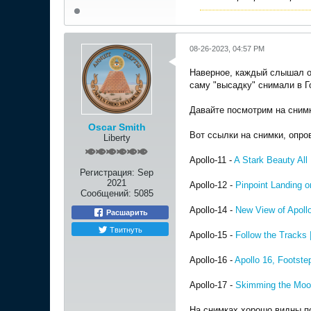
08-26-2023, 04:57 PM
Наверное, каждый слышал о 
саму "высадку" снимали в Г
Давайте посмотрим на снимк
Oscar Smith
Вот ссылки на снимки, опро
Liberty
Apollo-11 -
A Stark Beauty All
Регистрация:
Sep
2021
Apollo-12 -
Pinpoint Landing 
Сообщений:
5085
Apollo-14 -
New View of Apoll
Расшарить
Твитнуть
Apollo-15 -
Follow the Tracks
Apollo-16 -
Apollo 16, Footst
Apollo-17 -
Skimming the Moon
На снимках хорошо видны п