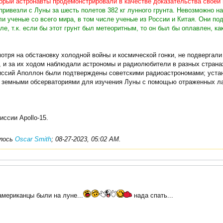
торый астронавты продемонстрировали в качестве доказательства своей 
ривезли с Луны за шесть полетов 382 кг лунного грунта. Невозможно н
ли ученые со всего мира, в том числе ученые из России и Китая. Они п
ле, т.к. если бы этот грунт был метеоритным, то он был бы оплавлен, к
отря на обстановку холодной войны и космической гонки, не подвергал
, и за их ходом наблюдали астрономы и радиолюбители в разных стран
иссий Аполлон были подтверждены советскими радиоастрономами; уста
 земными обсерваториями для изучения Луны с помощью отраженных л
ссии Apollo-15.
алось
Oscar Smith
;
08-27-2023, 05:02 AM
.
американцы были на луне...
нада спать...