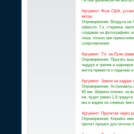
- и она физически не могла 
Аргумент: Флаг США, устано
ветра.
Опровержение: Воздуха на Л
обвисло. Т.к. стержень заел
создавая на фотографиях э
лишь только при прикоснове
сопротивления.
Аргумент: Т.к. на Луне гра
Опровержение: Прыгать выш
наддув и трение в шарнирах
могла привести к падению 
Аргумент: Земля на кадрах
Опровержение: Астронавты и
60 мм. Ширина пленки, за в
км, будет равен 1,9 градуса
мы и видим на снимках мисс
Аргумент: Пролетая через 
Опровержение: Корабль име
пролет прошел достаточно 