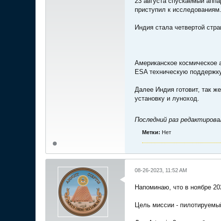
23 августа спускаемый аппа
приступил к исследованиям
Индия стала четвертой стр
Американское космическое 
ESA техническую поддержку
Далее Индия готовит, так ж
установку и луноход.
Последний раз редактиров
Метки:
Нет
08-26-2023, 11:52 AM
Напоминаю, что в ноябре 20
Цель миссии - пилотируемый