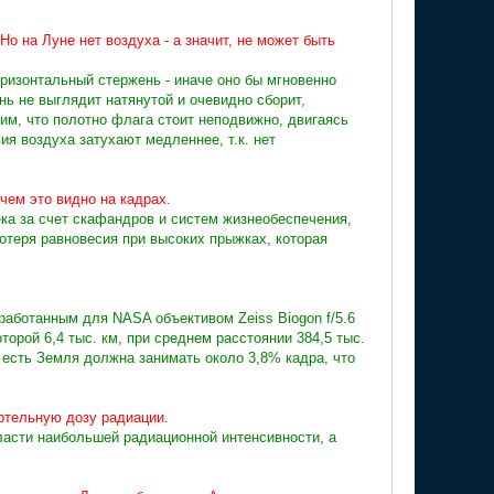
о на Луне нет воздуха - а значит, не может быть
ризонтальный стержень - иначе оно бы мгновенно
нь не выглядит натянутой и очевидно сборит,
м, что полотно флага стоит неподвижно, двигаясь
ия воздуха затухают медленнее, т.к. нет
чем это видно на кадрах.
а за счет скафандров и систем жизнеобеспечения,
отеря равновесия при высоких прыжках, которая
работанным для NASA объективом Zeiss Biogon f/5.6
орой 6,4 тыс. км, при среднем расстоянии 384,5 тыс.
то есть Земля должна занимать около 3,8% кадра, что
ртельную дозу радиации.
ласти наибольшей радиационной интенсивности, а