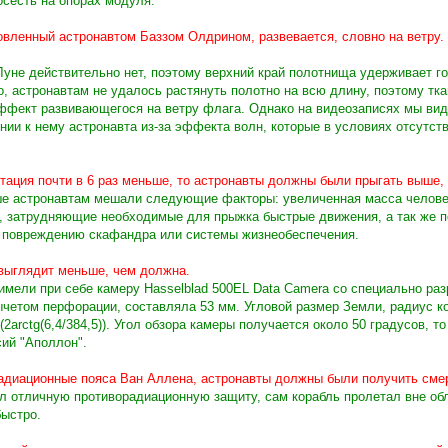
осесть на опорах модуля.
вленный астронавтом Баззом Олдрином, развевается, словно на ветру. Н
уне действительно нет, поэтому верхний край полотнища удерживает го
о, астронавтам не удалось растянуть полотно на всю длину, поэтому тка
ффект развивающегося на ветру флага. Однако на видеозаписях мы види
нии к нему астронавта из-за эффекта волн, которые в условиях отсутств
витация почти в 6 раз меньше, то астронавты должны были прыгать выше, 
е астронавтам мешали следующие факторы: увеличенная масса человек
, затрудняющие необходимые для прыжка быстрые движения, а так же п
и повреждению скафандра или системы жизнеобеспечения.
 выглядит меньше, чем должна.
мели при себе камеру Hasselblad 500EL Data Camera со специально раз
ычетом перфорации, составляла 53 мм. Угловой размер Земли, радиус кот
 (2arctg(6,4/384,5)). Угол обзора камеры получается около 50 градусов, 
ий "Аполлон".
радиационные пояса Ван Аллена, астронавты должны были получить сме
л отличную противорадиационную защиту, сам корабль пролетал вне об
быстро.