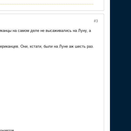
#3
риканцы на самом деле не высаживались на Луну, а
риканцев. Они, кстати, были на Луне аж шесть раз.
онавтов.