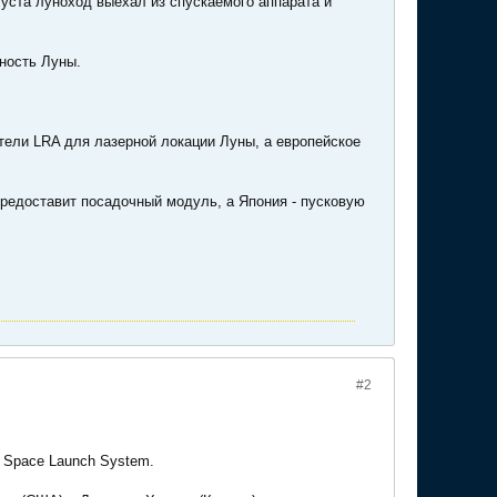
густа луноход выехал из спускаемого аппарата и
ность Луны.
ели LRA для лазерной локации Луны, а европейское
предоставит посадочный модуль, а Япония - пусковую
#2
 Space Launch System.