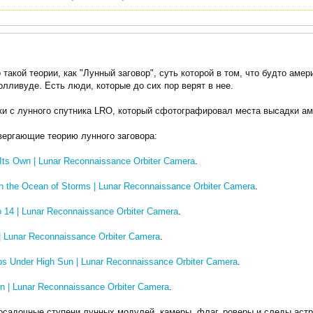
такой теории, как "Лунный заговор", суть которой в том, что будто аме
олливуде. Есть люди, которые до сих пор верят в нее.
и с лунного спутника LRO, который сфотографировал места высадки аме
вергающие теорию лунного заговора:
 Its Own | Lunar Reconnaissance Orbiter Camera
.
on the Ocean of Storms | Lunar Reconnaissance Orbiter Camera
.
o 14 | Lunar Reconnaissance Orbiter Camera
.
 | Lunar Reconnaissance Orbiter Camera
.
eps Under High Sun | Lunar Reconnaissance Orbiter Camera
.
 | Lunar Reconnaissance Orbiter Camera
.
осадочные ступени лунных модулей, камеры, флаг, роверы и следы астр