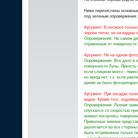
Ниже перечислены основные 
под зеленым опровержения 
Аргумент: В космосе только
черное пятно, но на кадрах
Опровержение: На самом дел
отраженные от поверхности 
Аргумент: Ни на одном фото
Опровержение: Все дело в к
поверхности Луны. Яркость 
если слишком много - перес
но звезд нет, т.к. если уве
время не было фотоаппарат
Аргумент: При посадке лунн
видно. Кроме того, поднявш
Опровержение: Лунная грави
опускался со скоростью при
момент коснулись поверхно
Привычные земные представл
разлетается во все стороны
была потревожена только та