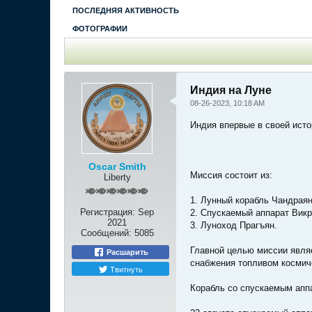
ПОСЛЕДНЯЯ АКТИВНОСТЬ
ФОТОГРАФИИ
Индия на Луне
08-26-2023, 10:18 AM
Индия впервые в своей ист
Oscar Smith
Миссия состоит из:
Liberty
1. Лунный корабль Чандраян
Регистрация:
Sep
2. Спускаемый аппарат Викр
2021
3. Луноход Прагъян.
Сообщений:
5085
Главной целью миссии явля
Расшарить
снабжения топливом космиче
Твитнуть
Корабль со спускаемым апп