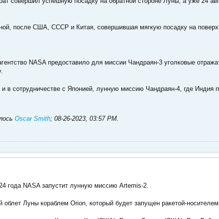
рат совершил успешную посадку на обратной стороне Луны, а уже 24 ав
.
аной, после США, СССР и Китая, совершившая мягкую посадку на поверх
агентство NASA предоставило для миссии Чандраян-3 уголковые отражат
.
е и в сотрудничестве с Японией, лунную миссию Чандраян-4, где Индия 
алось
Oscar Smith
;
08-26-2023, 03:57 PM
.
24 года NASA запустит лунную миссию Artemis-2.
 облет Луны кораблем Orion, который будет запущен ракетой-носителем