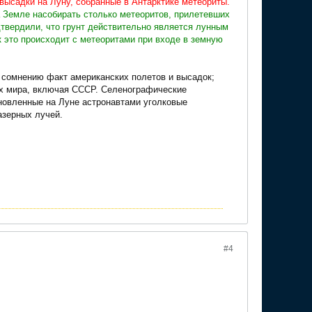
высадки на Луну, собранные в Антарктике метеориты.
а Земле насобирать столько метеоритов, прилетевших
одтвердили, что грунт действительно является лунным
ак это происходит с метеоритами при входе в земную
и сомнению факт американских полетов и высадок;
ах мира, включая СССР. Селенографические
новленные на Луне астронавтами уголковые
азерных лучей.
#4