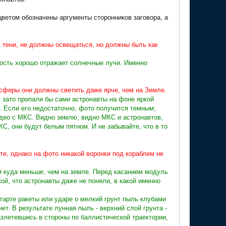
ветом обозначены аргументы сторонников заговора, а
 в тени, не должны освещаться, но должны быть как
ность хорошо отражает солнечные лучи. Именно
осферы они должны светить даже ярче, чем на Земле.
 зато пропали бы сами астронавты на фоне яркой
у. Если его недостаточно, фото получится темным;
идео с МКС. Видно землю, видно МКС и астронавтов,
КС, они будут белым пятном. И не забывайте, что в то
е, однако на фото никакой воронки под кораблем не
м куда меньше, чем на земле. Перед касанием модуль
кой, что астронавты даже не поняли, в какой именно
тарте ракеты или ударе о мелкий грунт пыль клубами
т. В результате лунная пыль - верхний слой грунта -
азлетевшись в стороны по баллистической траектории,