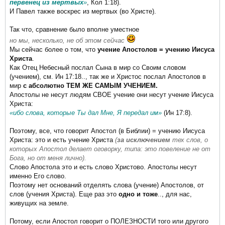
первенец из мертвых
»
, Кол 1:18).
И Павел также воскрес из мертвых (во Христе).
Так что, сравнение было вполне уместное
но мы, несколько, не об этом сейчас
Мы сейчас более о том, что
учение Апостолов = учению Иисуса
Христа
.
Как Отец Небесный послал Сына в мир со Своим словом
(учением), см. Ин 17:18.., так же и Христос послал Апостолов в
мир
с абсолютно ТЕМ ЖЕ САМЫМ УЧЕНИЕМ.
Апостолы не несут людям СВОЕ учение они несут учение Иисуса
Христа:
«ибо слова, которые Ты дал Мне, Я передал им»
(Ин 17:8).
Поэтому, все, что говорит Апостол (в Библии) = учению Иисуса
Христа: это и есть учение Христа
(
за исключением
тех слов, о
которых Апостол делает оговорку, типа: это повеление не от
Бога, но от меня лично).
Слово Апостола это и есть слово Христово. Апостолы несут
именно Его слово.
Поэтому нет оснований отделять слова (учение) Апостолов, от
слов (учения Христа). Еще раз это
одно и тоже
.., для нас,
живущих на земле.
Потому, если Апостол говорит о ПОЛЕЗНОСТИ того или другого