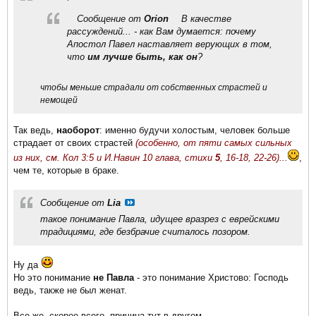
Сообщение от
Orion
В качестве
рассуждений... - как Вам думается: почему
Апостол Павел наставляет верующих в том,
что
им лучше быть, как он
?
чтобы меньше страдали от собственных страстей и
немощей
Так ведь,
наоборот
: именно будучи холостым, человек больше
страдает от своих страстей
(особенно, от пяти самых сильных
из них, см. Кол 3:5 и И.Навин 10 глава, стихи
5
, 16-18, 22-26)...
,
чем те, которые в браке.
Сообщение от
Lia
такое понимание Павла, идущее вразрез с еврейскими
традициями, где безбрачие считалось позором.
Ну да
Но это понимание
не Павла
- это понимание Христово: Господь
ведь, также не был женат.
Все же, скорее всего, причина тут в другом...