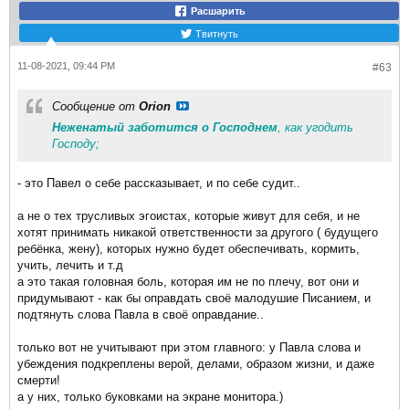
Расшарить
Твитнуть
11-08-2021, 09:44 PM
#63
Сообщение от
Orion
Неженатый заботится о Господнем
, как угодить
Господу;
- это Павел о себе рассказывает, и по себе судит..
а не о тех трусливых эгоистах, которые живут для себя, и не
хотят принимать никакой ответственности за другого ( будущего
ребёнка, жену), которых нужно будет обеспечивать, кормить,
учить, лечить и т.д
а это такая головная боль, которая им не по плечу, вот они и
придумывают - как бы оправдать своё малодушие Писанием, и
подтянуть слова Павла в своё оправдание..
только вот не учитывают при этом главного: у Павла слова и
убеждения подкреплены верой, делами, образом жизни, и даже
смерти!
а у них, только буковками на экране монитора.)