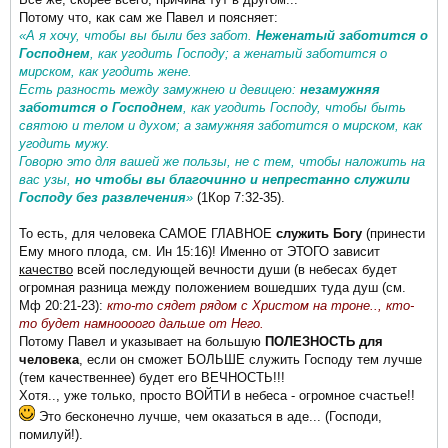
Потому что, как сам же Павел и поясняет:
«А я хочу, чтобы вы были без забот.
Неженатый заботится о
Господнем
, как угодить Господу; а женатый заботится о
мирском, как угодить жене.
Есть разность между замужнею и девицею:
незамужняя
заботится о Господнем
, как угодить Господу, чтобы быть
святою и телом и духом; а замужняя заботится о мирском, как
угодить мужу.
Говорю это для вашей же пользы, не с тем, чтобы наложить на
вас узы,
но чтобы вы благочинно и непрестанно служили
Господу без развлечения
»
(1Кор 7:32-35).
То есть, для человека САМОЕ ГЛАВНОЕ
служить Богу
(принести
Ему много плода, см. Ин 15:16)!
Именно от ЭТОГО зависит
качество
всей последующей вечности души (в небесах будет
огромная разница между положением вошедших туда душ (см.
Мф 20:21-23):
кто-то сядет рядом с Христом на троне.., кто-
то будет намноооого дальше от Него.
Потому Павел и указывает на большую
ПОЛЕЗНОСТЬ для
человека
, если он сможет БОЛЬШЕ служить Господу тем лучше
(тем качественнее) будет его ВЕЧНОСТЬ!!!
Хотя.., уже только, просто ВОЙТИ в небеса - огромное счастье!!
Это бесконечно лучше, чем оказаться в аде... (Господи,
помилуй!).