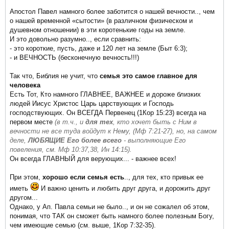
Апостол Павел намного более заботится о нашей вечности.., чем
о нашей временной «сытости» (в различном физическом и
душевном отношении) в эти коротенькие годы на земле.
И это довольно разумно.., если сравнить:
- это короткие, пусть, даже и 120 лет на земле (Быт 6:3);
- и ВЕЧНОСТЬ (бесконечную вечность!!!)
Так что, Библия не учит, что
семья это самое главное для
человека
Есть Тот, Кто намного ГЛАВНЕЕ, ВАЖНЕЕ и дороже близких
людей Иисус Христос Царь царствующих и Господь
господствующих. Он ВСЕГДА Первенец (1Кор 15:23) всегда на
первом месте
(в т.ч., и
для тех
, кто хочет быть с Ним в
вечности не все туда войдут к Нему, (Мф 7:21-27), но, на самом
деле,
ЛЮБЯЩИЕ Его более всего
- выполняющие Его
повеления, см. Мф 10:37,38, Ин 14:15).
Он всегда ГЛАВНЫЙ для верующих... - важнее всех!
При этом,
хорошо если семья есть
.., для тех, кто привык ее
иметь
И важно ценить и любить друг друга, и дорожить друг
другом...
Однако, у Ап. Павла семьи не было.., и он не сожалел об этом,
понимая, что ТАК он сможет быть намного более полезным Богу,
чем имеющие семью (см. выше, 1Кор 7:32-35).