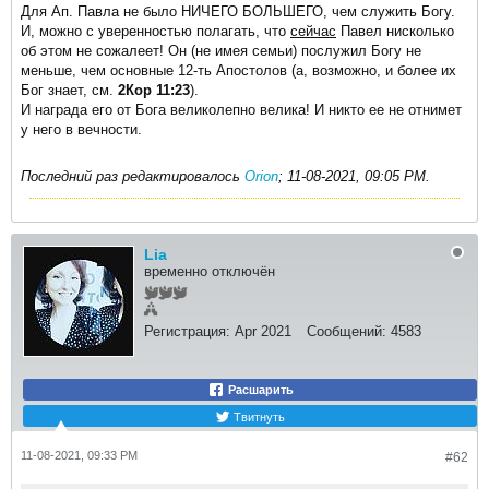
Для Ап. Павла не было НИЧЕГО БОЛЬШЕГО, чем служить Богу.
И, можно с уверенностью полагать, что
сейчас
Павел нисколько
об этом не сожалеет! Он (не имея семьи) послужил Богу не
меньше, чем основные 12-ть Апостолов (а, возможно, и более их
Бог знает, см.
2Кор 11:23
).
И награда его от Бога великолепно велика! И никто ее не отнимет
у него в вечности.
Последний раз редактировалось
Orion
;
11-08-2021, 09:05 PM
.
Lia
временно отключён
Регистрация:
Apr 2021
Сообщений:
4583
Расшарить
Твитнуть
11-08-2021, 09:33 PM
#62