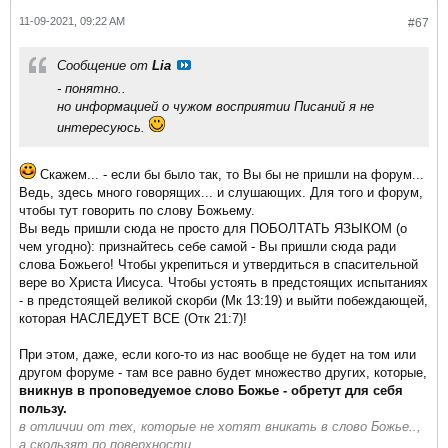
11-09-2021, 09:22 AM
#67
Сообщение от
Lia
- понятно..
но информацией о чужом восприятии Писаний я не
интересуюсь.
Скажем... - если бы было так, то Вы бы не пришли на форум...
Ведь, здесь много говорящих... и слушающих. Для того и форум,
чтобы тут говорить по слову Божьему.
Вы ведь пришли сюда не просто для ПОБОЛТАТЬ ЯЗЫКОМ (о
чем угодно): признайтесь себе самой - Вы пришли сюда ради
слова Божьего! Чтобы укрепиться и утвердиться в спасительной
вере во Христа Иисуса. Чтобы устоять в предстоящих испытаниях
- в предстоящей великой скорби (Мк 13:19) и выйти побеждающей,
которая НАСЛЕДУЕТ ВСЕ (Отк 21:7)!
При этом, даже, если кого-то из нас вообще не будет на том или
другом форуме - там все равно будет множество других, которые,
вникнув в проповедуемое слово Божье - обретут для себя
пользу.
в отличии от тех, которые не хотят вникать в слово Божье..,
а скользят по поверхности...