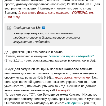
просто,
довожу
определенную (полезную) ИНФОРМАЦИЮ.., для
восприятия читающих. Полезную - потому, что это по слову
Божьему
(а все слово Божье, как и написано - ПОЛЕЗНО, см.
2Тим 3:16).
Сообщение от
Lia
я например замужем, и считаю главным
предназначением и благословением женщины -
замужество и чадородие
Да.., для женщины это полезно и важно.
Притом, написано о женщине:
"спасется через чадородие"
(1Тим 2:15)... - это, если женщина замужем (скажем, как и Вы).
И муж для замужней женщины является
наиболее важным
человеком для ее послушания: прежде всего, жена повинуется
своему мужу,
во всем
(Еф 5:24)..,
кроме греха, конечно же
.
Т.е.,
если муж велит ей сделать грех, скажем: украсть что-то.., или
убить кого-то.., или обмануть кого-то и т.д. женщина не должна
выполнять такое повеления мужа!!
Почему??
Потому что есть ТОТ,
Кто больше ее мужа
Христос! И Христос
запрещает всякому человеку делать грех (и женщине, и мужчине).
Он говорит всякому живущему на земле:
«Не греши»
(Ин 8:11).