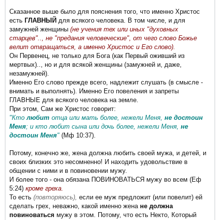
Сказанное выше было для пояснения того, что именно Христос
есть
ГЛАВНЫЙ
для всякого человека. В том числе, и для
замужней женщины
(не учения тех или иных "духовных
старцев".., не "предания человеческие", от чего слово Божье
велит отвращаться, а именно Христос и Его слово).
Он Первенец, не только для Бога (как Первый оживший из
мертвых).., но и для всякой женщины (замужней и, даже,
незамужней).
Именно Его слово прежде всего, надлежит слушать (в смысле -
внимать и выполнять). Именно Его повеления и запреты
ГЛАВНЫЕ для всякого человека на земле.
При этом, Сам же Христос говорит:
"Кто
любит
отца или мать более, нежели Меня,
не достоин
Меня
; и кто любит сына или дочь более, нежели Меня,
не
достоин Меня
"
(Мф 10:37).
Потому, конечно же, жена должна любить своей мужа, и детей, и
своих близких это несомненно! И находить удовольствие в
общении с ними и в повиновении мужу.
И более того - она обязана ПОВИНОВАТЬСЯ мужу во всем (Еф
5:24)
кроме греха.
То есть
(повторяюсь),
если ее муж предложит (или повелит) ей
сделать грех, неважно, какой именно жена
не должна
повиноваться
мужу в этом. Потому, что есть Некто, Который