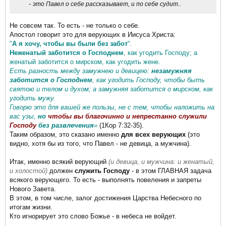
-
.
это Павел о себе рассказывает, и по себе судит.
Не совсем так. То есть - не только о себе.
Апостол говорит это для верующих в Иисуса Христа:
"
А я хочу, чтобы вы были без забот
".
Неженатый заботится о Господнем
, как угодить Господу; а
женатый заботится о мирском, как угодить жене.
Есть разность между замужнею и девицею:
незамужняя
заботится о Господнем
, как угодить Господу, чтобы быть
святою и телом и духом; а замужняя заботится о мирском, как
угодить мужу.
Говорю это для вашей же пользы, не с тем, чтобы наложить на
вас узы,
но
чтобы вы благочинно и непрестанно служили
Господу
без развлечения
»
(1Кор 7:32-35).
Таким образом, это сказано именно
для всех верующих
(это
видно, хотя бы из того, что Павел - не девица, а мужчина).
Итак, именно всякий верующий
(и девица, и мужчина: и женатый,
и холостой)
должен
служить Господу
- в этом ГЛАВНАЯ задача
всякого верующего. То есть - выполнять повеления и запреты
Нового Завета.
В этом, в том числе, залог достижения Царства Небесного по
итогам жизни.
Кто игнорирует это слово Божье - в небеса не войдет.