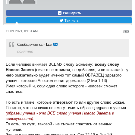
Расшарить
Твитнуть
11-09-2021, 09:31 AM
#68
Сообщение от
Lia
понятно
Если человек внимает ВСЕМУ слову Божьему:
всему слову
Нового Завета
(ничего не отнимая, не добавляя, и не искажая) - у
него обязательно будет именно тот самый ОБРАЗЕЦ здравого
учения, которого Апостол велит держаться (2Тим 1:13).
Имея который и, соблюдая слово которого - человек сможет
спастись.
Но есть и такие, которые
отвергают
то или другое слово Божье.
Понятно, что они никак не смогут иметь образец здравого учения
(образец учения - это ВСЕ слово учения Нового Завета в
совокупности).
То есть, по сути, таковой - не сможет спастись от вечных
мучений.
Это не я придумал - так написано, см. Отк 22:19 и Гал 1:8.