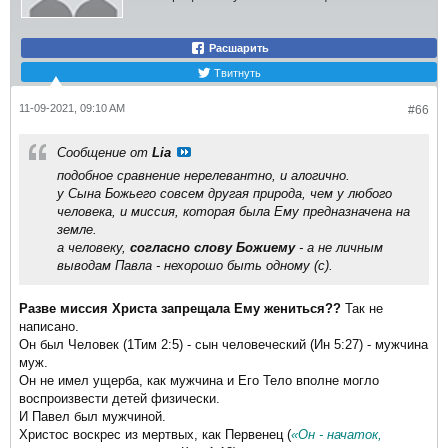
Расшарить
Твитнуть
11-09-2021, 09:10 AM
#66
Сообщение от
Lia
подобное сравнение нерелевантно, и алогично.
у Сына Божьего совсем другая природа, чем у любого
человека, и миссия, которая была Ему предназначена на
земле.
а человеку,
согласно слову Божиему
- а не личным
выводам Павла - нехорошо быть одному (с).
Разве миссия Христа запрещала Ему жениться??
Так не
написано.
Он был Человек (1Тим 2:5) - сын человеческий (Ин 5:27) - мужчина
муж.
Он не имел ущерба, как мужчина и Его Тело вполне могло
воспроизвести детей физически.
И Павел был мужчиной.
Христос воскрес из мертвых, как Первенец (
«Он - начаток,