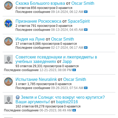
Сказка Большого взрыва
от
Oscar Smith
0 ответов
856 просмотров
0 нравится
Последнее сообщение
09-14-2024, 06:12 AM
Признание Роскосмоса
от
SpaceSpirit
2 ответов
791 просмотров
0 нравится
Последнее сообщение
08-13-2024, 04:45 AM
Индия на Луне
от
Oscar Smith
17 ответов
8,086 просмотров
0 нравится
Последнее сообщение
02-17-2024, 06:17 AM
Советские псевдонауки и лжепредметы в
учебных заведениях
от
Japp
93 ответов
29,331 просмотров
0 нравится
Последнее сообщение
12-21-2023, 08:08 PM
Испытание Neuralink
от
Oscar Smith
1 ответ
1,785 просмотров
0 нравится
Последнее сообщение
09-26-2023, 07:54 AM
Земля и Солнце: что вокруг чего крутится?
Ваши аргументы!
от
baptist2016
162 ответов
69,278 просмотров
0 нравится
Последнее сообщение
06-25-2023, 06:49 AM