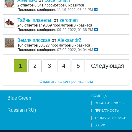
Artemis-1
от
Oscar Smith
2 ответов
6,541 просмотров
0 нравится
Последнее сообщение
11-16-2022, 03:45 PM
Тайны планеты.
от
zeroman
243 ответов
149,869 просмотров
0 нравится
Последнее сообщение
09-22-2022, 01:38 PM
Земля плоская
от
AleksandrZ
104 ответов
50,827 просмотров
0 нравится
Последнее сообщение
07-02-2022, 04:04 AM
1
2
3
4
5
Следующая
Отметить канал прочитанным
ПОМОЩЬ
Blue Green
ОБРАТНАЯ СВЯЗЬ
Russian (RU)
ПРИВАТНОСТЬ
TERMS OF SERVICE
ВВЕРХ