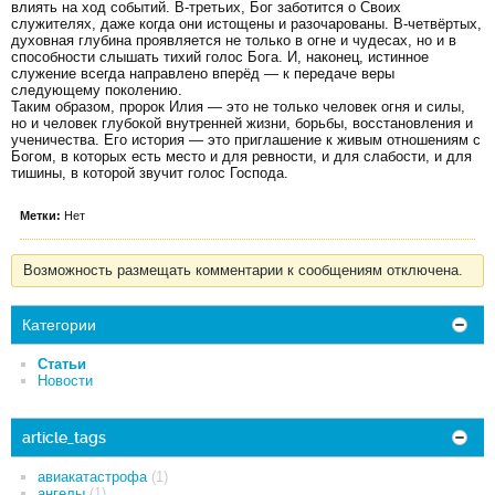
влиять на ход событий. В-третьих, Бог заботится о Своих
служителях, даже когда они истощены и разочарованы. В-четвёртых,
духовная глубина проявляется не только в огне и чудесах, но и в
способности слышать тихий голос Бога. И, наконец, истинное
служение всегда направлено вперёд — к передаче веры
следующему поколению.
Таким образом, пророк Илия — это не только человек огня и силы,
но и человек глубокой внутренней жизни, борьбы, восстановления и
ученичества. Его история — это приглашение к живым отношениям с
Богом, в которых есть место и для ревности, и для слабости, и для
тишины, в которой звучит голос Господа.
Метки:
Нет
Возможность размещать комментарии к сообщениям отключена.
Категории
Статьи
Новости
article_tags
авиакатастрофа
(1)
ангелы
(1)