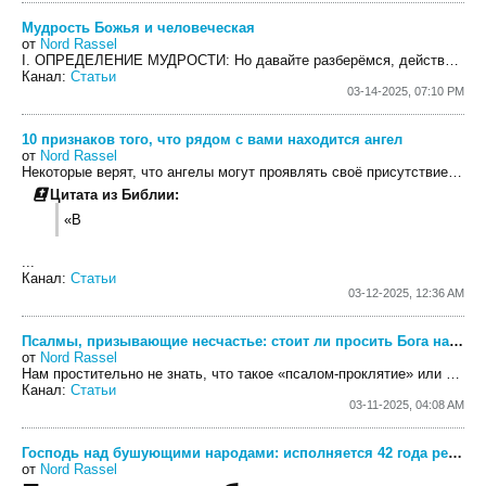
Мудрость Божья и человеческая
от
Nord Rassel
I. ОПРЕДЕЛЕНИЕ МУДРОСТИ:
Но давайте разберёмся, действительно ли это так....
Канал:
Статьи
03-14-2025, 07:10 PM
10 признаков того, что рядом с вами находится ангел
от
Nord Rassel
Некоторые верят, что ангелы могут проявлять своё присутствие различными способами. Вот несколько признаков, которые могут указывать на их близость.
Цитата из Библии:
«В
...
Канал:
Статьи
03-12-2025, 12:36 AM
Псалмы, призывающие несчастье: стоит ли просить Бога наказать зло?
от
Nord Rassel
Нам простительно не знать, что такое «псалом-проклятие» или «молитва-проклятие», но при нынешних обстоятельствах самое время с ними познакомиться и понять, как правильно ими пользоваться.
Канал:
Статьи
03-11-2025, 04:08 AM
Господь над бушующими народами: исполняется 42 года речи Рейгана об «империи зла»
от
Nord Rassel