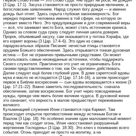
Первое слово Илии — это слово суда: «не будет ни росы, ни дождя»
(3 Цар. 17:1). Засуха становится не просто природным явлением, а
богословским заявлением. Народ служил богу дождя — и именно
дождь был отнят. Здесь скрыта глубокая закономерность: Бог
нередко поражает человека именно в той сфере, на которую он
уповает вместо Него. Это предупреждение и для современной веры
— всё, что занимает место Бога, может стать источником кризиса.
Однако за словом суда сразу следует личная школа доверия.
Пророк, объявивший засуху, сам оказывается у потока Хорафа, где
его кормят вороны (3 Цар. 17:4–6). Это один из самых
парадоксальных образов Писания: нечистые птицы становятся
орудием Божьего обеспечения. Здесь открывается тонкая духовная
истина — Бог не ограничен привычными средствами. Он может
использовать самые неожиданные источники, чтобы поддержать
Своего служителя. Практически это учит не ограничивать Бога
своими представлениями о том, как Он «должен» действовать.
Далее следует ещё более глубокий урок. В доме сарептской вдовы
мука и масло не истощаются (3 Цар. 17:14–16), а затем происходит
первое в Библии воскресение — сын вдовы возвращается к жизни (3
Цар. 17:21–22). Важно заметить последовательность: сначала
обеспечение, затем воскресение. Бог учит через повседневные
нужды, прежде чем явить более великие чудеса. В духовной жизни
это означает, что верность в малом предшествует переживанию
великого.
Кульминацией служения Илии становится гора Кармил. Там
происходит открытое противостояние между истинным Богом и
Ваалом (3 Цар. 18). Но особенно значим один малозаметный момент:
перед тем как сходит огонь, Илия «восстановил разрушенный
жертвенник Господень» (3 Цар. 18:30). Это ключ к пониманию всего
события. Огонь приходит не просто на молитву, а на