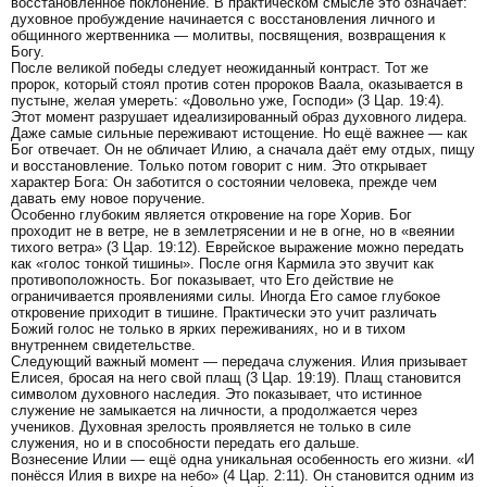
восстановленное поклонение. В практическом смысле это означает:
духовное пробуждение начинается с восстановления личного и
общинного жертвенника — молитвы, посвящения, возвращения к
Богу.
После великой победы следует неожиданный контраст. Тот же
пророк, который стоял против сотен пророков Ваала, оказывается в
пустыне, желая умереть: «Довольно уже, Господи» (3 Цар. 19:4).
Этот момент разрушает идеализированный образ духовного лидера.
Даже самые сильные переживают истощение. Но ещё важнее — как
Бог отвечает. Он не обличает Илию, а сначала даёт ему отдых, пищу
и восстановление. Только потом говорит с ним. Это открывает
характер Бога: Он заботится о состоянии человека, прежде чем
давать ему новое поручение.
Особенно глубоким является откровение на горе Хорив. Бог
проходит не в ветре, не в землетрясении и не в огне, но в «веянии
тихого ветра» (3 Цар. 19:12). Еврейское выражение можно передать
как «голос тонкой тишины». После огня Кармила это звучит как
противоположность. Бог показывает, что Его действие не
ограничивается проявлениями силы. Иногда Его самое глубокое
откровение приходит в тишине. Практически это учит различать
Божий голос не только в ярких переживаниях, но и в тихом
внутреннем свидетельстве.
Следующий важный момент — передача служения. Илия призывает
Елисея, бросая на него свой плащ (3 Цар. 19:19). Плащ становится
символом духовного наследия. Это показывает, что истинное
служение не замыкается на личности, а продолжается через
учеников. Духовная зрелость проявляется не только в силе
служения, но и в способности передать его дальше.
Вознесение Илии — ещё одна уникальная особенность его жизни. «И
понёсся Илия в вихре на небо» (4 Цар. 2:11). Он становится одним из