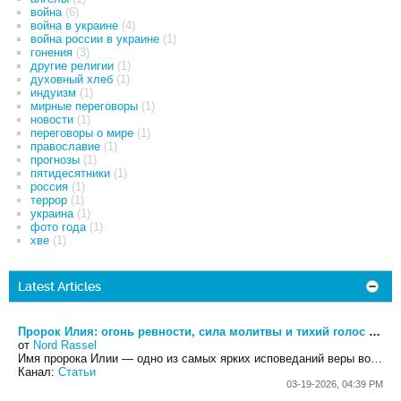
война
(6)
война в украине
(4)
война россии в украине
(1)
гонения
(3)
другие религии
(1)
духовный хлеб
(1)
индуизм
(1)
мирные переговоры
(1)
новости
(1)
переговоры о мире
(1)
православие
(1)
прогнозы
(1)
пятидесятники
(1)
россия
(1)
террор
(1)
украина
(1)
фото года
(1)
хве
(1)
Latest Articles
Пророк Илия: огонь ревности, сила молитвы и тихий голос Бога
от
Nord Rassel
Имя пророка Илии — одно из самых ярких исповеданий веры во всей Библии. Его еврейское имя
Канал:
Статьи
03-19-2026, 04:39 PM