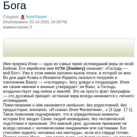
Бога
Создано:
Nord Rassel
Опубликовано: 03-19-2026, 04:39 PM
комментариев: 0
Имя пророка Илии — одно из самых ярких исповеданий веры во всей
Библии. Его еврейское имя
אֵלִיָּהוּ (Элийягу)
означает: «Господь —
мой Бог». Уже в этом имени заложен вызов эпохе, в которой он жил.
Во дни царя Ахава и Иезавели Израиль оказался погружён в
поклонение Ваалу — «господину», богу дождя и плодородия. Илия
же своим именем и жизнью утверждает: не Ваал, а Господь
владычествует над небом и землёй. Это не просто факт биографии
— это духовный принцип: истинная вера всегда начинается с личного
исповедания.
Повествование о нём начинается необычно: без родословной, без
предыстории, внезапно. «И сказал Илия Фесвитянин…» (3 Цар. 17:1).
Такое появление подчеркивает, что в определённые моменты
истории Бог вводит Своих людей неожиданно, без человеческой
подготовки и признания. Это важный урок: духовное призвание не
всегда связано с человеческими ожиданиями или системами. Бог
способен поднять человека «из ниоткуда», если его сердце готово.