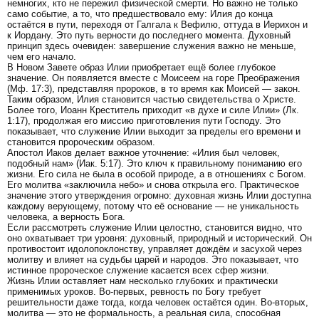
немногих, кто не пережил физической смерти. Но важно не только
само событие, а то, что предшествовало ему: Илия до конца
остаётся в пути, переходя от Галгала к Вефилю, оттуда в Иерихон и
к Иордану. Это путь верности до последнего момента. Духовный
принцип здесь очевиден: завершение служения важно не меньше,
чем его начало.
В Новом Завете образ Илии приобретает ещё более глубокое
значение. Он появляется вместе с Моисеем на горе Преображения
(Мф. 17:3), представляя пророков, в то время как Моисей — закон.
Таким образом, Илия становится частью свидетельства о Христе.
Более того, Иоанн Креститель приходит «в духе и силе Илии» (Лк.
1:17), продолжая его миссию приготовления пути Господу. Это
показывает, что служение Илии выходит за пределы его времени и
становится пророческим образом.
Апостол Иаков делает важное уточнение: «Илия был человек,
подобный нам» (Иак. 5:17). Это ключ к правильному пониманию его
жизни. Его сила не была в особой природе, а в отношениях с Богом.
Его молитва «заключила небо» и снова открыла его. Практическое
значение этого утверждения огромно: духовная жизнь Илии доступна
каждому верующему, потому что её основание — не уникальность
человека, а верность Бога.
Если рассмотреть служение Илии целостно, становится видно, что
оно охватывает три уровня: духовный, природный и исторический. Он
противостоит идолопоклонству, управляет дождём и засухой через
молитву и влияет на судьбы царей и народов. Это показывает, что
истинное пророческое служение касается всех сфер жизни.
Жизнь Илии оставляет нам несколько глубоких и практически
применимых уроков. Во-первых, ревность по Богу требует
решительности даже тогда, когда человек остаётся один. Во-вторых,
молитва — это не формальность, а реальная сила, способная