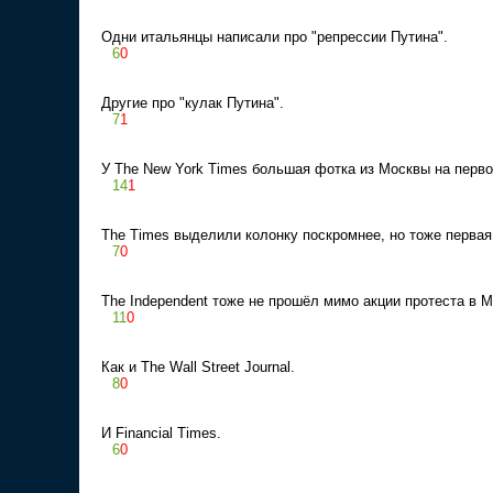
Одни итальянцы написали про "репрессии Путина".
6
0
Другие про "кулак Путина".
7
1
У The New York Times большая фотка из Москвы на перво
14
1
The Times выделили колонку поскромнее, но тоже первая
7
0
The Independent тоже не прошёл мимо акции протеста в М
11
0
Как и The Wall Street Journal.
8
0
И Financial Times.
6
0