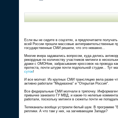
Если вы не сидите в соцсетях, а предпочитаете получать 
всей России прошли массовые антиправительственные пр
государственные СМИ решили, что это неважно...
Многие вчера задавались вопросом, куда делись антико
рекордные по количеству участников митинги в нескольки
драки с ОМОНом, забрасывание кроссовок на провода ка
протеста, почти штурм почти подпольной студии... Тут 
суток
!
И все молчат. Из крупных СМИ трансляцию вела разве чт
активно работали "Медиазона" и "Открытая Россия".
Все федеральные СМИ молчали в тряпочку. Информагентс
привычке занизило ГУ МВД, и какие-то нелепые коммент
работали, поскольку митинги в сюжеты почти не попадали
Телеканалы вообще устроили белый шум. В программе "В
реплики. А что там у них, на загнивающем Западе?