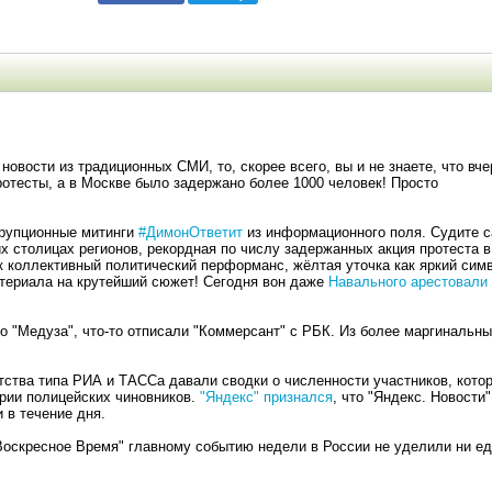
новости из традиционных СМИ, то, скорее всего, вы и не знаете, что вче
отесты, а в Москве было задержано более 1000 человек! Просто
ррупционные митинги
#ДимонОтветит
из информационного поля. Судите с
х столицах регионов, рекордная по числу задержанных акция протеста в
к коллективный политический перформанс, жёлтая уточка как яркий сим
материала на крутейший сюжет! Сегодня вон даже
Навального арестовали 
о "Медуза", что-то отписали "Коммерсант" с РБК. Из более маргинальн
тва типа РИА и ТАССа давали сводки о численности участников, кото
арии полицейских чиновников.
"Яндекс" признался
, что "Яндекс. Новости
 в течение дня.
оскресное Время" главному событию недели в России не уделили ни е