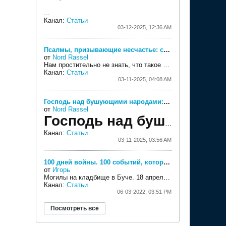
...
Канал:
Статьи
03-12-2025, 12:36 AM
Псалмы, призывающие несчастье: стоит ли просить Бога наказать зло?
от
Nord Rassel
Нам простительно не знать, что такое «псалом-проклятие» или «молитва-проклятие», но при нынешних обстоятельствах самое время с ними познакомиться и понять, как правильно ими пользоваться.
Канал:
Статьи
03-11-2025, 04:08 AM
Господь над бушующими народами: исполняется 42 года речи Рейгана об «империи зла»
от
Nord Rassel
Господь над бушующими народами: исполняется 42 года речи Рейгана об «империи зла»
Канал:
Статьи
03-11-2025, 03:56 AM
100 дней войны. 100 событий, которые помогают заново оценить ее масштаб
от
Игорь
Могилы на кладбище в Буче. 18 апреля 2022 года
24 ФЕВ
Канал:
Статьи
06-03-2022, 03:51 PM
Посмотреть все