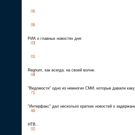
0
5
0
5
РИА о главных новостях дня:
0
3
0
1
Regnum, как всегда, на своей волне.
0
4
"Ведомости" одно из немногих СМИ, которые давали каку
7
1
"Интерфакс" дал несколько кратких новостей о задержан
4
0
НТВ...
0
2