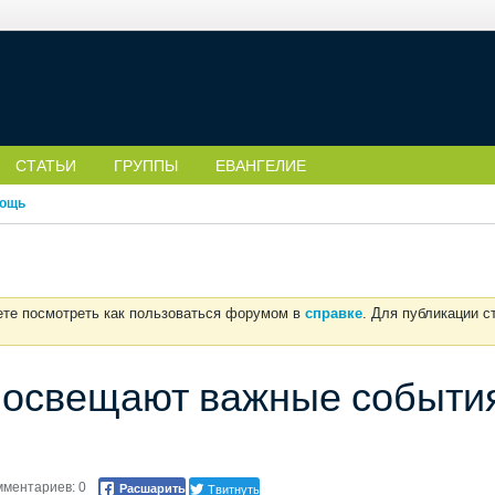
СТАТЬИ
ГРУППЫ
ЕВАНГЕЛИЕ
ощь
ете посмотреть как пользоваться форумом в
справке
. Для публикации 
 освещают важные событи
Твитнуть
мментариев: 0
Расшарить