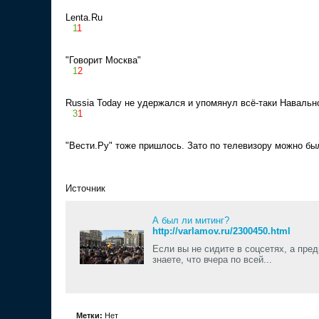
Lenta.Ru
1
1
"Говорит Москва"
1
2
Russia Today не удержался и упомянул всё-таки Навально
3
1
"Вести.Ру" тоже пришлось. Зато по телевизору можно бы
Источник
А был ли митинг?
http://varlamov.ru/2300450.html
Если вы не сидите в соцсетях, а пред
знаете, что вчера по всей...
Метки:
Нет