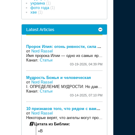
украина
(1)
фото года
(1)
хве
(1)
Latest Articles
Пророк Илия: огонь ревности, сила молитвы и тихий голос Бога
от
Nord Rassel
Имя пророка Илии — одно из самых ярких исповеданий веры во всей Библии. Его еврейское имя
Канал:
Статьи
03-19-2026, 04:39 PM
Мудрость Божья и человеческая
от
Nord Rassel
I. ОПРЕДЕЛЕНИЕ МУДРОСТИ:
Но давайте разберёмся, действительно ли это так....
Канал:
Статьи
03-14-2025, 07:10 PM
10 признаков того, что рядом с вами находится ангел
от
Nord Rassel
Некоторые верят, что ангелы могут проявлять своё присутствие различными способами. Вот несколько признаков, которые могут указывать на их близость.
Цитата из Библии:
«В