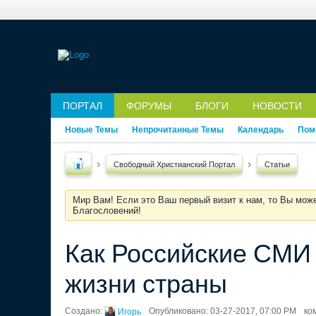
ПОРТАЛ
ФОРУМЫ
БЛОГИ
НОВОСТИ
Новые Темы
Непрочитанные Темы
Календарь
Пом
Свободный Христианский Портал
Статьи
Мир Вам! Если это Ваш первый визит к нам, то Вы мож
Благословений!
Как Российские СМИ
жизни страны
Создано:
Опубликовано: 03-27-2017, 07:00 PM
ко
Игорь