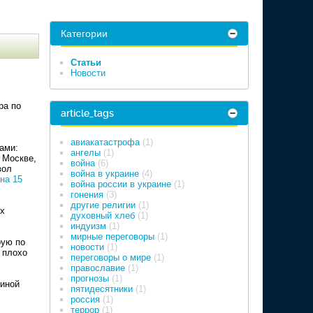
Категории
Статьи
Новости
ра по
article_tags
авиакатастрофа
(1)
ами:
ангелы
(1)
 Москве,
война
(6)
вол
война в украине
(4)
на 15
война россии в украине
(1)
гонения
(3)
другие религии
(1)
ых
духовный хлеб
(1)
индуизм
(1)
мирные переговоры
(1)
рую по
новости
(1)
" плохо
переговоры о мире
(1)
православие
(1)
прогнозы
(1)
диной
пятидесятники
(1)
россия
(1)
террор
(1)