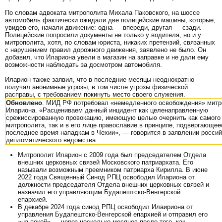
По словам адвоката митрополита Михала Паковского, на шоссе
автомобиль фактически ожидали две полицейские машины, которые,
увидев его, начали движение: одна — впереди, другая — сзади.
Полицейские попросили документы не только у водителя, но и у
митрополита, хотя, по словам юриста, никаких претензий, связанных
с нарушением правил дорожного движения, заявлено не было. Он
добавил, что Илариона увели в магазин на заправке и не дали ему
возможности наблюдать за досмотром автомобиля.
Иларион также заявил, что в последние месяцы неоднократно
получал анонимные угрозы, в том числе угрозы физической
расправы, с требованием покинуть место своего служения.
Обновлено
. МИД РФ потребовал «немедленного освобождения» митр
Илариона. «Расцениваем данный инцидент как целенаправленную
срежиссированную провокацию, имеющую целью очернить как самого
митрополита, так и в его лице православие в принципе, подвергающее
последнее время нападкам в Чехии», — говорится в заявлении россий
дипломатического ведомства.​
Митрополит Иларион с 2009 года был председателем Отдела
внешних церковных связей Московского патриархата. Его
называли возможным преемником патриарха Кирилла. В июне
2022 года Священный Синод РПЦ освободил Илариона от
должности председателя Отдела внешних церковных связей и
назначил его управляющим Будапештско-Венгерской
епархией.
В декабре 2024 года синод РПЦ освободил Илаириона от
управления Будапештско-Венгерской епархией и отправил его
«на покой» — через несколько месяцев после того, как