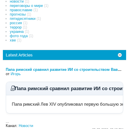
новости
(1)
переговоры о мире
(1)
православие
(1)
прогнозы
(1)
пятидесятники
(1)
россия
(1)
террор
(1)
украина
(1)
фото года
(1)
хве
(1)
Latest Articles
Папа римский сравнил развитие ИИ со строительством Вавилонской башни
от
Игорь
Папа римский сравнил развитие ИИ со строит
Папа римский Лев XIV опубликовал первую большую энцикл
...
Канал:
Новости