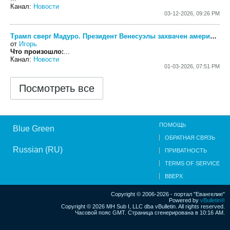
Канал:
Новости
03-12-2026, 09:26 PM
Трамп сверг Мадуро. Президент Венесуэлы захвачен американскими войсками
от
Игорь
Что произошло:
...
Канал:
Новости
01-03-2026, 07:51 PM
Посмотреть все
ПОМОЩЬ
Blue Green
ОБРАТНАЯ СВЯЗЬ
Russian (RU)
ПРИВАТНОСТЬ
TERMS OF SERVICE
ВВЕРХ
Copyright © 2006-2026 - портал "Евангелие"
Powered by
vBulletin®
Copyright © 2026 MH Sub I, LLC dba vBulletin. All rights reserved.
Часовой пояс GMT. Страница сгенерирована в 10:16 AM.