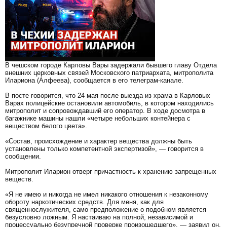
В чешском городе Карловы Вары задержали бывшего главу Отдела
внешних церковных связей Московского патриархата, митрополита
Илариона (Алфеева), сообщается в его телеграм-канале.
В посте говорится, что 24 мая после выезда из храма в Карловых
Варах полицейские остановили автомобиль, в котором находились
митрополит и сопровождавший его оператор. В ходе досмотра в
багажнике машины нашли «четыре небольших контейнера с
веществом белого цвета».
«Состав, происхождение и характер вещества должны быть
установлены только компетентной экспертизой», — говорится в
сообщении.
Митрополит Иларион отверг причастность к хранению запрещенных
веществ.
«Я не имею и никогда не имел никакого отношения к незаконному
обороту наркотических средств. Для меня, как для
священнослужителя, само предположение о подобном является
безусловно ложным. Я настаиваю на полной, независимой и
процессуально безупречной проверке произошедшего», — заявил он.