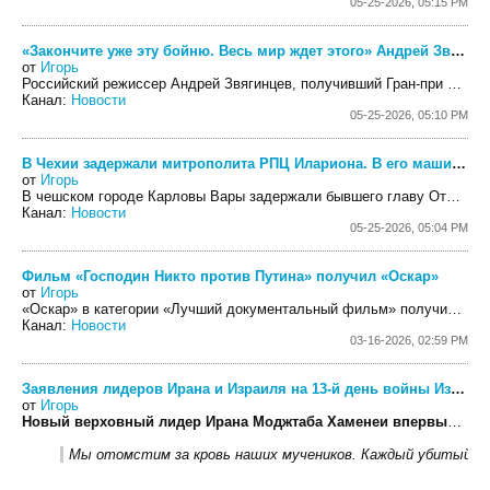
05-25-2026, 05:15 PM
«Закончите уже эту бойню. Весь мир ждет этого» Андрей Звягинцев обратился к Владимиру Путину со сцены Каннского фестиваля
от
Игорь
​Российский режиссер Андрей Звягинцев, получивший Гран-при 79-го Каннского фестиваля за фильм «Минотавр», обратился со сцены к Владимиру Путину. Вот что он сказал.
Канал:
Новости
05-25-2026, 05:10 PM
В Чехии задержали митрополита РПЦ Илариона. В его машине нашли «четыре небольших контейнера с веществом белого цвета»
от
Игорь
В чешском городе Карловы Вары задержали бывшего главу Отдела внешних церковных связей Московского патриархата, митрополита Илариона (Алфеева), сообщается в его телеграм-канале.
Канал:
Новости
05-25-2026, 05:04 PM
Фильм «Господин Никто против Путина» получил «Оскар»
от
Игорь
«Оскар» в категории «Лучший документальный фильм» получила картина «Господин Никто против Путина», созданная американским режиссером Дэвидом Боренштейном и видеографом из уральского города Карабаш Павлом Таланкиным.
Канал:
Новости
03-16-2026, 02:59 PM
Заявления лидеров Ирана и Израиля на 13-й день войны Израиля и США с Ираном
от
Игорь
Новый верховный лидер Ирана Моджтаба Хаменеи впервые выступил с обращением к нации.
​Мы отомстим за кровь наших мучеников. Каждый убитый 
...